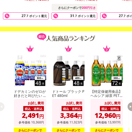
200
さらにクーポンで
円引き
27
31
27
.7
ポイント還元
.7
ポイント還元
.7
ポ
※本商品は沖縄・離島へのお届けはできませんので、ご了承くださ
い。
ドデカミンのゼロが
ドトール ブラック P
【特定保健用食品】
好きだと叫びたい P
ET 480ml
ヘルシア 緑茶 PET
ET 500ml
短角 350ml
け
【ぷるシャリ 温州みかんゼリー】
お試し費用
お試し費用
お試し費用
●冷やすとぷるぷる食感のゼリーに、凍らせるとシャリシャリ食感の
税込・送料込
税込・送料込
税込・送料込
2,491
3,364
12,960
シャーベットとしてお好みの食感を楽しめます。
円
円
円
●ナトリウム40mg以上配合し、熱中症対策にもぴったりです。
参考価格
10,368
円
参考価格
11,923
円
参考価格
13,997
円
●温州みかん果汁を10％未満配合し、しっかりとした果実感を感じ
さらにクーポンで
さらにクーポンで
さらにクーポンで