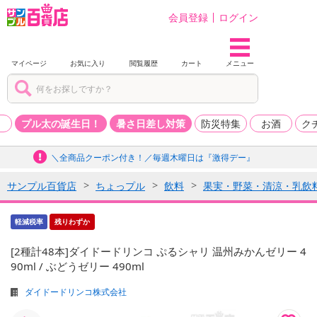
会員登録
ログイン
マイページ
お気に入り
閲覧履歴
カート
メニュー
品
プル太の誕生日！
暑さ日差し対策
防災特集
お酒
ク
＼全商品クーポン付き！／毎週木曜日は『激得デー』
サンプル百貨店
ちょっプル
飲料
果実・野菜・清涼・乳飲
軽減税率
残りわずか
[2種計48本]ダイドードリンコ ぷるシャリ 温州みかんゼリー 4
90ml / ぶどうゼリー 490ml
ダイドードリンコ株式会社