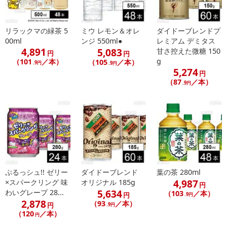
リラックマの緑茶 5
ミウ レモン＆オレ
ダイドーブレンドプ
00ml
ンジ 550ml●
レミアム デミタス
休業日
4,891
5,083
甘さ控えた微糖 150
円
円
g
（101
／本）
（105
／本）
.9円
.9円
■
その他共通および商品カテゴリー別注意事項（※必ずご確認くだ
5,274
円
さい）
（87
／本）
.9円
こちらの情報は
2026年07月09日
時点での情報となります。
ぷるっシュ!! ゼリー
ダイドーブレンド
葉の茶 280ml
4,987
×スパークリング 味
オリジナル 185g
円
5,634
わいグレープ 28...
（103
／本）
円
.9円
2,878
（93
／本）
円
.9円
（120
／本）
円