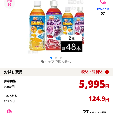
残り
92
57
タップで拡大表示
お試し費用
税込・送料込
5,995
参考価格
円
9,850
円
1本あたり
124.9
円
205.3
円
27
.7
ポイント還元