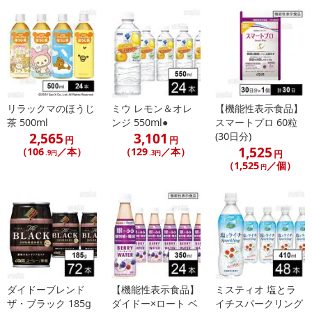
原材料：
【ぷるシャリ 温州みかんゼリー】果糖ぶどう糖液糖、うんしゅうみかん果汁、水飴、食塩／酸
味料、リン酸カリウム、ゲル化剤(増粘多糖類)、香料、塩化カリウム、カロテノイド色素、ビタ
ミンC、甘味料(アセスルファムK、スクラロース)
【ぷるシャリ ぶどうゼリー】果糖ぶどう糖液糖(国内製造)、ぶどう果汁、水飴、食塩／酸味
料、リン酸カリウム、ゲル化剤(増粘多糖類)、塩化カリウム、香料、着色料(ムラサキイモ色
素、カラメル色素)、ビタミンC、甘味料(アセスルファムK、スクラロース)
リラックマのほうじ
ミウ レモン＆オレ
【機能性表示食品】
茶 500ml
ンジ 550ml●
スマートプロ 60粒
2,565
3,101
注意事項
(30日分)
円
円
1,525
（106
／本）
（129
／本）
円
.9円
.3円
（1,525
／個）
【キャンセルについて】
円
※お申込み後のキャンセルはお受けできません。
記載されている内容を必ずご確認いただき、お届けする商品セット
にご納得いただきましたうえでお申し込みください。
※パッケージ変更や商品リニューアル(成分など含む)等により、参考
の掲載画像や画像内のバーコードなど、お届け商品と多少異なる場
合がございます。
また、[新たな加工食品の原料原産地表示制度]の経過措置期間の終
ダイドーブレンド
【機能性表示食品】
ミスティオ 塩とラ
了により、商品詳細内に記載の原産国・原材料の表記が旧表記の場
ザ・ブラック 185g
ダイドー×ロート ベ
イチスパークリング
合がございます。