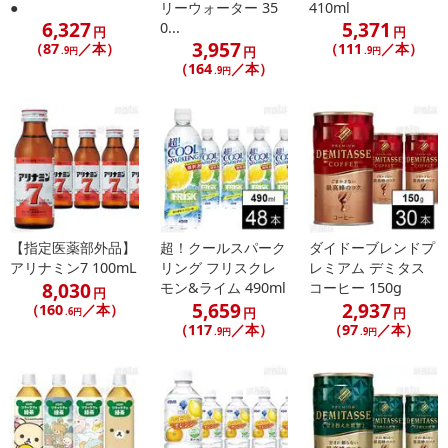
●
リーウォーター 35
410ml
あらかじめご了承いただいた上でお申込みください。なお、本理由
6,327
5,371
0...
円
円
によるお申込み後のキャンセル・返品交換は対応いたしかねます。
3,957
（87
／本）
（111
／本）
円
.9円
.9円
（164
／本）
.9円
【お支払いについて】
※送料はお試し費用に含まれております。
※d払い、PayPay、au PAY、au PAY(auかんたん決済)、ソフトバン
クまとめて支払い、楽天ペイ、メルペイ、AEON Pay、Amazon Pa
yでお支払いの場合、決済のため外部サイトへ遷移します。
※予約商品は決済手段ごとに定められた決済期限日にお支払いを完
了することがございます。ご了承いただいたうえでお申し込みくだ
【指定医薬部外品】
超！クールスパーク
ダイドーブレンドプ
さい。
アリナミン7 100mL
リング フリスクレ
レミアム デミタス
8,030
モン&ライム 490ml
コーヒー 150g
円
発送日カレンダー
5,659
2,937
（160
／本）
円
円
.6円
（117
／本）
（97
／本）
.9円
.9円