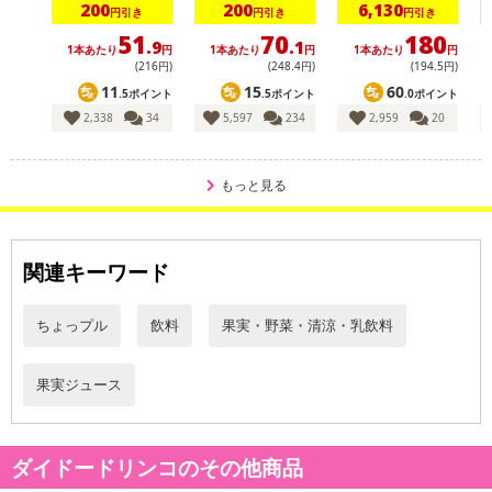
200
200
6,130
円引き
円引き
円引き
られる味わいとなっています。
51
70
180
.9
.1
1本あたり
円
1本あたり
円
1本あたり
円
【ぷるシャリ ぶどうゼリー】
(216円)
(248
.4
円)
(194
.5
円)
11
15
60
●冷やすとぷるぷる食感のゼリーに、凍らせるとシャリシャリ食感の
.5ポイント
.5ポイント
.0ポイント
シャーベットとしてお好みの食感を楽しめます。
2,338
34
5,597
234
2,959
20
●ナトリウム40mg(食塩相当量0.21g)以上配合し、熱中症対策にもぴ
ったりです。
もっと見る
●コンコードグレープ果汁を使用し、ぶどうのほのかな甘みと豊潤な
香りが楽しめる味わいに仕上げました。
●ぶどうのみずみずしさを再現し、暑い時期でも飲みやすい味わい設
関連キーワード
計に。
●家族での外出時や行楽シーズンのお供に、「ゼリー飲料」として
も、「シャーベット」としてもお好みの食感が楽しめます。
ちょっプル
飲料
果実・野菜・清涼・乳飲料
●ゼリーとシャーベットの2way／熱中症対策／果汁ゼリー飲料／冷
凍可能
果実ジュース
原産国：
ダイドードリンコのその他商品
日本