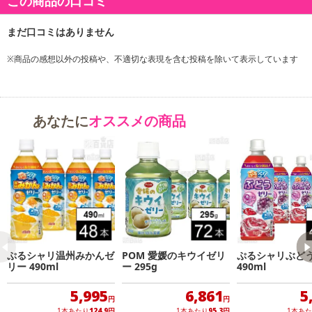
この商品の口コミ
※商品の感想以外の投稿や、不適切な表現を含む投稿を除いて表示しています
あなたに
オススメの商品
ぷるシャリ温州みかんゼ
POM 愛媛のキウイゼリ
ぷるシャリぶど
リー 490ml
ー 295g
490ml
5,995
6,861
5
円
円
1本あたり
124.9
円
1本あたり
95.3
円
1本あ