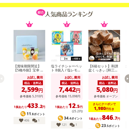
【賞味期限間近】
塩ライチシャーベッ
【6箱セット】和讃
【5種/6個】宝幸 ホ
ト 8個入 / 塩レモン
盆くっきぃ [和三盆/
ト
テルオークラフルー
シャーベット 8個入
きなこ/抹茶/ばにら/
シ
お試し費用
お試し費用
お試し費用
ツゼリーセレクショ
/ フローズンドリン
木の実/黒糖]
/
ン
クミックス コーラ
ク
税込・送料込
税込・送料込
税込・送料込
＆ソーダ 14個入
＆
2,599
7,442
5,080
円
円
円
参考価格
5,310
円
参考価格
15,098
円
参考価格
オープン
433
12
さらにクーポンで
.2
.5
1個あたり
円
1個あたり
円
1,980
円引き
(25
.2
円)
11
.8ポイント
846
34
.7
.4ポイント
1箱あたり
円
406
1
121
1
23
.5ポイント