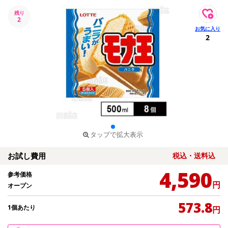
残り
2
2
タップで拡大表示
お試し費用
税込・送料込
4,590
参考価格
円
オープン
573.8
1個あたり
円