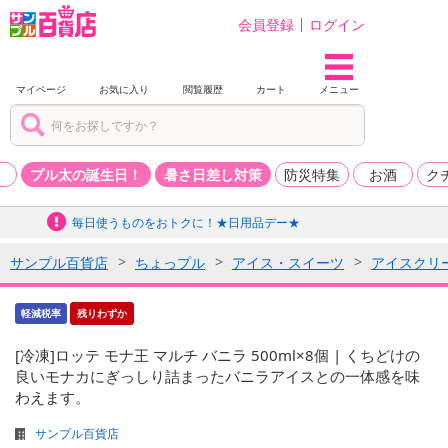
会員登録
ログイン
マイページ
お気に入り
閲覧履歴
カート
メニュー
品
プル太の誕生日！
暑さ日差し対策
防災特集
お酒
ク
毎日使うものをおトクに！★日用品デー★
サンプル百貨店
ちょっプル
アイス・スイーツ
アイスクリ
軽減税率
残りわずか
[冷凍]ロッテ モナ王 マルチ バニラ 500ml×8個 | くちどけの
良いモナカにぎっしり詰まったバニラアイスとの一体感を味
わえます。
サンプル百貨店