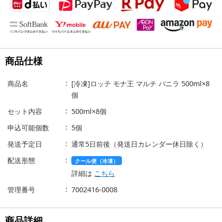
商品仕様
商品名
[冷凍]ロッテ モナ王 マルチ バニラ 500ml×8
個
セット内容
500ml×8個
申込可能個数
5個
発送予定日
通常5日前後（発送日カレンダー休日除く）
配送形態
クール便（冷凍）
詳細は
こちら
管理番号
7002416-0008
商品詳細