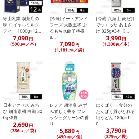
注意事項
守山乳業 喫茶店の
[冷凍]イートアンド
[冷蔵]八海山 麹だけ
味 ロイヤルミルク
フーズ 大阪王将 ぷ
でつくった あまさ
※こちらの商品は、沖縄・離島地域またはクール便でのお届けが出
ティー 1000g×12...
るもち水餃子特盛
け 825g×3本【...
来ない地域の方は、お申込みいただけませんので、ご了承ください
7,090
3,990
8...
円
円
7,090
ませ。
（590
／本）
（1,330
／本）
円
.9円
円
（1,181
／袋）
※配送時に、ご不在でお受け取りいただけなかった場合、通常より
.7円
保管期間が短くなっておりますので、お早目に配送業者へ再配達を
ご連絡ください。
※保管期間切れにより返送となった場合は、配送元に返送となりま
す。お申込みは、キャンセル返金とさせていただきます。
※クロネコメンバーズへご登録いただきましても「再配達依頼・お
届け日変更」をお受けが出来ません。
日本アクセス みわ
レノア 超消臭 みず
はくばく 一食分の
※アイスクリーム類は、-18度以下での冷凍保存の状態では、品質の
び 細造素麺 白織 30
みずしく香る フレ
たんぱく質がとれる
劣化が極めて小さい食品ということで、賞味期限の設定がされてお
0g×8袋
ッシュグリーンの香
細うどん 180g×1
りません。
2,690
り ...
0...
円
3,790
5,889
（336
／袋）
円
円
.3円
（379
／袋）
（490
／個）
円
.8円