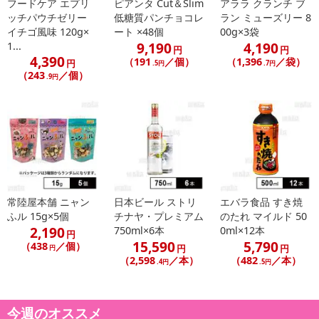
了することがございます。ご了承いただいたうえでお申し込みくだ
フードケア エプリ
ピアンタ Cut＆Slim
アララ クランチ ブ
ッチパウチゼリー
低糖質パンチョコレ
ラン ミューズリー 8
さい。
イチゴ風味 120g×
ート ×48個
00g×3袋
9,190
4,190
1...
円
円
発送日カレンダー
4,390
（191
／個）
（1,396
／袋）
円
.5円
.7円
（243
／個）
.9円
常陸屋本舗 ニャン
日本ビール ストリ
エバラ食品 すき焼
ふル 15g×5個
チナヤ・プレミアム
のたれ マイルド 50
休業日
2,190
750ml×6本
0ml×12本
円
15,590
5,790
（438
／個）
円
円
円
■
その他共通および商品カテゴリー別注意事項（※必ずご確認くだ
（2,598
／本）
（482
／本）
.4円
.5円
さい）
こちらの情報は
2026年07月09日
時点での情報となります。
今週のオススメ