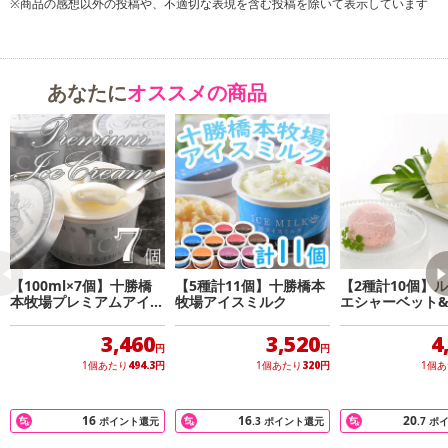
※商品の感想以外の投稿や、不適切な表現を含む投稿を除いて表示しています
※こちらの商品は、沖縄・離島地域またはクール便でのお届けが出
来ない地域の方は、お申込みいただけませんので、ご了承ください
ませ。
あなたに
オススメの商品
くちどけの良いモナカにぎっしり詰まったバニラアイスとの一体感
を味わえます。
賞味期限について:
賞味期限記載のない商品については、お客様に残存期間のある商品をお届け
いたします。
【100ml×7個】十勝橋
【5種計11個】十勝橋本
【2種計10個】
原産国(最終加工地):
本牧場プレミアムアイス
牧場アイスミルク
エシャーベット
7個セット
アイスクリーム
日本
3,460
3,520
4
円
円
1個あたり
494.3
円
1個あたり
320
円
1個
16
16
20
ポイント還元
.3
ポイント還元
.7
ポ