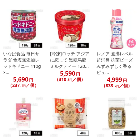
【キャンセルについて】
※お申込み後のキャンセルはお受けできません。
記載されている内容を必ずご確認いただき、お届けする商品セット
にご納得いただきましたうえでお申し込みください。
※パッケージ変更や商品リニューアル(成分など含む)等により、参考
の掲載画像や画像内のバーコードなど、お届け商品と多少異なる場
合がございます。
いなば食品 毎日サ
[冷凍]ロッテ アジア
レノア 煮沸レベル
また、[新たな加工食品の原料原産地表示制度]の経過措置期間の終
ラダ 食塩無添加レ
に恋して 黒糖烏龍
超消臭 抗菌ビーズ
了により、商品詳細内に記載の原産国・原材料の表記が旧表記の場
ッドキドニー 110g
ミルクティー 120...
みずみずしく香る
合がございます。
5,590
×...
ピュ...
円
あらかじめご了承いただいた上でお申込みください。なお、本理由
5,690
4,999
（310
／個）
円
円
.6円
によるお申込み後のキャンセル・返品交換は対応いたしかねます。
（237
／個）
（833
／個）
.1円
.2円
【お支払いについて】
※送料はお試し費用に含まれております。
※d払い、PayPay、au PAY、au PAY(auかんたん決済)、ソフトバン
クまとめて支払い、楽天ペイ、メルペイ、AEON Pay、Amazon Pa
yでお支払いの場合、決済のため外部サイトへ遷移します。
※予約商品は決済手段ごとに定められた決済期限日にお支払いを完