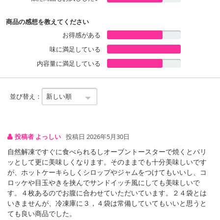
※こちらの商品は、沖縄・離島地域またはクール便でのお届けが出
商品の感想を教えてください
来ない地域の方は、お申込みいただけませんので、ご了承ください
お得感がある
ませ。
味に満足している
内容量に満足している
クイック解凍ですぐ食べられる「即食」「時短」で忙しい時間にも
ピッタリ。
ホットケーキミックス市場をけん引する森永ホットケーキブランド
並び替え：
の焼成済みホットケーキです。
投稿者 よっしい
投稿日 2026年5月30日
原産国(最終加工地):
日本
自然解凍ですぐに食べられるしオーブントースターで焼くとパリ
ッとして更に美味しくなります。そのままでも十分美味しいです
注意事項:
が、ホットケーキらしくシロップやジャムをつけてもいいし、コ
●やけどにご注意ください。
ロッケや目玉やきを挟んでサンドイッチ風にしても美味しいで
●温めが足りない場合はさらに10秒追加してください。
す。４枚あるのでお腹に合わせていただいています。２４袋とは
●加熱しすぎると表面が固くなることがあります。
いきませんが、冷凍庫に３，４袋は常備していてもいいと思うと
ても良い商品でした。