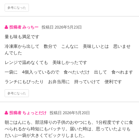
参考になった
投稿者 みっちー
投稿日 2026年5月23日
量も味も満足です
冷凍庫から出して 数分で こんなに 美味しいとは 思いませ
んでした
レンジで温めなくても 美味しかったです
一袋に 4個入っているので 食べたいだけ 出して 食べれます
ランチにもぴったり お弁当用に 持っていけて 便利です
参考になった
注意事項
※こちらの商品は、沖縄・離島地域またはクール便でのお届けが出
投稿者 ちょっとだけ
投稿日 2026年5月20日
来ない地域の方は、お申込みいただけませんので、ご了承ください
朝ごはんにも、部活帰りの子供のおやつにも、1分程度ですぐに食
ませ。
べられるから時短にもバッチリ。届いた時は、思っていたよりも
※配送時に、ご不在でお受け取りいただけなかった場合、通常より
だいぶ一袋が大きくてビックリしました。
保管期間が短くなっておりますので、お早目に配送業者へ再配達を