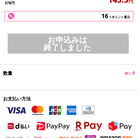
円
378
円
16
.1
ポイント還元
お申込みは
終了しました
数量
0
残り
お支払い方法