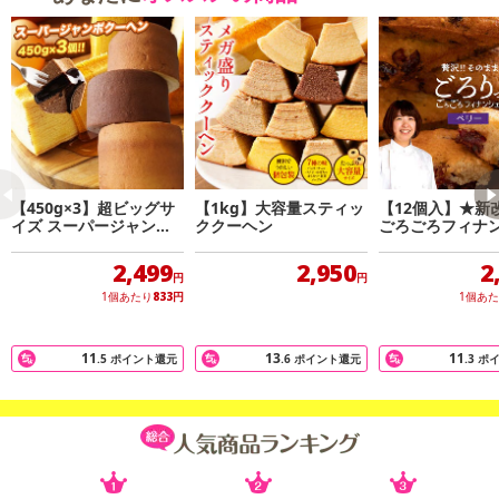
【お支払いについて】
※送料はお試し費用に含まれております。
※d払い、PayPay、au PAY、au PAY(auかんたん決済)、ソフトバン
クまとめて支払い、楽天ペイ、メルペイ、AEON Pay、Amazon Pa
yでお支払いの場合、決済のため外部サイトへ遷移します。
※予約商品は決済手段ごとに定められた決済期限日にお支払いを完
了することがございます。ご了承いただいたうえでお申し込みくだ
さい。
【450g×3】超ビッグサ
【1kg】大容量スティッ
【12個入】★新
イズ スーパージャンボ
ククーヘン
ごろごろフィナン
クーヘン3個(バニラ・メ
ベリー )
発送日カレンダー
ープル・キャラメル味)
2,499
2,950
2
B
円
円
1個あたり
833
円
1個あ
11
13
11
.5
ポイント還元
.6
ポイント還元
.3
ポ