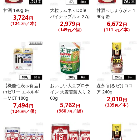
甘酒 190g 缶
大粒ラムネ＜Dole
甘酒＜しょうが＞ 1
3,724
パイナップル＞ 27g
90g 缶
円
2,979
6,672
（124
／本）
円
円
.2円
（149
／個）
（111
／本）
円
.2円
【機能性表示食品】
おいしい大豆プロテ
森永 割るだけココ
inゼリー エネルギ
イン 大麦若葉入り 2
ア 240g
2,010
ーMCT 180g
00g
円
5,762
7,494
（335
／本）
円
円
円
（960
／袋）
（124
／個）
.4円
.9円