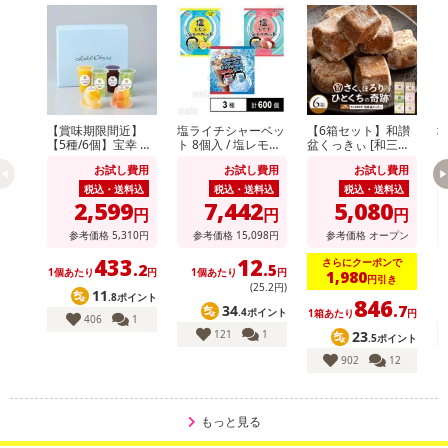
休業日
■
その他共通および商品カテゴリー別注意事項（※必ずご確認くだ
さい）
こちらの情報は
2026年07月09日
時点での情報となります。
【賞味期限間近】
塩ライチシャーベッ
【6箱セット】和讃
【5種/6個】宝幸 ホ
ト 8個入 / 塩レモン
盆くっきぃ [和三盆/
ト
テルオークラフルー
シャーベット 8個入
きなこ/抹茶/ばにら/
シ
お試し費用
お試し費用
お試し費用
ツゼリーセレクショ
/ フローズンドリン
木の実/黒糖]
/
ン
クミックス コーラ
ク
税込・送料込
税込・送料込
税込・送料込
＆ソーダ 14個入
＆
2,599
7,442
5,080
円
円
円
参考価格
5,310
円
参考価格
15,098
円
参考価格
オープン
433
12
さらにクーポンで
.2
.5
1個あたり
円
1個あたり
円
1,980
円引き
(25
.2
円)
11
.8ポイント
846
34
.7
.4ポイント
1箱あたり
円
406
1
121
1
23
.5ポイント
902
12
もっと見る