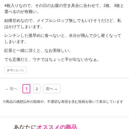
4枚入りなので、その日のお腹の空き具合に合わせて、2枚、3枚と
ご連絡ください。
選べるのが有難い。
※保管期間切れにより返送となった場合は、配送元に返送となりま
す。お申込みは、キャンセル返金とさせていただきます。
結構甘めなので、メイプルシロップ無しでもいけそうだけど、私
※クロネコメンバーズへご登録いただきましても「再配達依頼・お
はかけてしまいます。
届け日変更」をお受けが出来ません。
レンチンした後早めに食べないと、水分が飛んで少し硬くなって
しまいます。
【キャンセルについて】
紅茶と一緒に頂くと、なお美味しい。
※お申込み後のキャンセルはお受けできません。
記載されている内容を必ずご確認いただき、お届けする商品セット
でも定価だと、ウチではちょっと手が出ないかなぁ。
にご納得いただきましたうえでお申し込みください。
参考になった
※パッケージ変更や商品リニューアル(成分など含む)等により、参考
の掲載画像や画像内のバーコードなど、お届け商品と多少異なる場
合がございます。
← 前へ
次へ →
1
2
また、[新たな加工食品の原料原産地表示制度]の経過措置期間の終
了により、商品詳細内に記載の原産国・原材料の表記が旧表記の場
※商品の感想以外の投稿や、不適切な表現を含む投稿を除いて表示しています
合がございます。
あらかじめご了承いただいた上でお申込みください。なお、本理由
によるお申込み後のキャンセル・返品交換は対応いたしかねます。
あなたに
オススメの商品