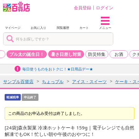
会員登録
ログイン
マイページ
お気に入り
閲覧履歴
カート
メニュー
品
プル太の誕生日！
暑さ日差し対策
防災特集
お酒
ク
毎日使うものをおトクに！★日用品デー★
サンプル百貨店
ちょっプル
アイス・スイーツ
ケーキ・ス
軽減税率
申込終了
この商品のお申込み受付は終了しました。
[24袋]森永製菓 冷凍ホットケーキ 159g | 電子レンジでも自然
解凍でもOK！忙しい朝や午後のおやつに！