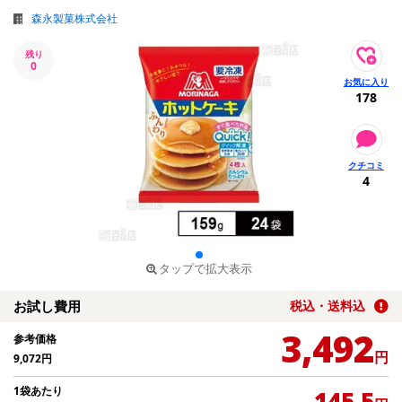
森永製菓株式会社
残り
0
178
4
タップで拡大表示
お試し費用
税込・送料込
3,492
参考価格
円
9,072
円
1袋あたり
145.5