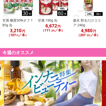
甘酒 糖質50%オフ 1
甘酒 190g 缶
森永 割るだけココ
6,672
85g 缶
ア 240g
円
3,210
4,980
（111
／本）
円
円
.2円
（107
／本）
（207
／本）
円
.5円
今週のオススメ