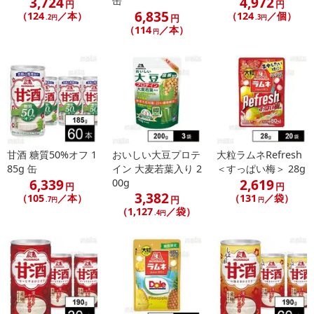
3,724
4,972
缶
円
円
6,835
（124
／本）
（124
／個）
円
.2円
.3円
（114
／本）
円
甘酒 糖質50%オフ 1
おいしい大豆プロテ
大粒ラムネRefresh
85g 缶
イン 大麦若葉入り 2
＜すっぱい梅＞ 28g
6,339
2,619
00g
円
円
3,382
（105
／本）
（131
／袋）
円
.7円
円
（1,127
／袋）
.4円