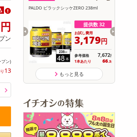
初回トライアル
〉個売り /
PALDO ビラックシッケZERO 238ml
PALDO ビ
込
サ
0
円
供数 37
提供数 32
用
お試し費用
720
3,179
プン
円
円
4,536
7,672
参考価格
円
円
124
66
ープン)
り
1本あたり
.3
円
円
13
り
もっと見る