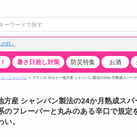
しの日』
！
暑さ日差し対策
防災特集
お酒
て見る
特設コーナー
食品・調味料
生鮮食品
お菓子
アイス・スイーツ
飲料
お酒
洗剤
キッチン・日用品
健康・ダイエット
医薬品・医薬部外
インテリア・家具
ファッション
家電
ベビー・キッズ・
ペット用品
加工食品
ヘアケア・ボディ
ビューティーケア
特集一覧
イン・シャンパン
フランス ボルドー地方産 シャンパン製法の24か月熟成スパーク
全国うまいもの博
米・雑穀
肉・肉加工品
スナック菓子
アイスクリーム・シャーベット
水・ミネラルウォーター・炭酸水
ビール・発泡酒・新ジャンル
キッチン・台所用洗剤
掃除用具
健康食品・飲料
第二類医薬品
収納用品
トップス
生活家電
ベビーおむつ・トイレ用品
犬用品
カップ麺・乾麺・パスタ
ヘアケア・スタイリング
スキンケア・基礎化粧品
クチコミで選ばれた人気商品
パン・シリアル・コーンフレーク
魚介類・シーフード・水産加工品
クッキー・クラッカー
ケーキ・スイーツ
お茶・紅茶（ソフトドリンク）
ワイン
洗濯用洗剤・柔軟剤・漂白剤
洗濯用品
ダイエット
指定第二類医薬品
寝具・布団
ボトムス
キッチン家電
授乳グッズ
猫用品
インスタント・レトルト・冷凍食品・惣菜
ボディケア
ベースメイク・メイクアップ・ネイル
ー地方産 シャンパン製法の24か月熟成スパ
チーズ・ヨーグルト・乳製品・卵
フルーツ・果物・果物加工品
キャンディ・ガム・タブレット
お菓子・スイーツギフト
コーヒー（ソフトドリンク）
日本酒・焼酎
バス・お風呂用洗剤
トイレ・バス用品
サプリメント
第三類医薬品
マット・カーペット・クッション
シューズ
冷房・暖房器具・空調
食事グッズ
その他 ペット用品
ナチュラル・オーガニックコスメ
柑橘系のフレーバーと丸みのある辛口で規定
ポイント
調味料・ドレッシング・油
野菜・きのこ
せんべい・米菓
果実・野菜・清涼・乳飲料
洋酒・リキュール
トイレ用洗剤
タオル
美容サプリメント・ドリンク
医薬部外品
テーブル・デスク・カウンター
バッグ
美容・健康家電
ベビー用品・雑貨
香水・アロマ
わい。
08月07日18時00分 ～
08月07日18時00分
ポイント履歴
缶詰・瓶詰・ジャム・はちみつ
ミールキット
チョコレート
トクホ
果実酒・梅酒
住居用洗剤
日用品
スポーツサプリメント・ドリンク
チェア・ソファ
財布・小物
パソコン・プリンター・パソコン周辺機器
家具・寝具
っプル
ちょっプル
ちょっプルポイントとは？
0
0