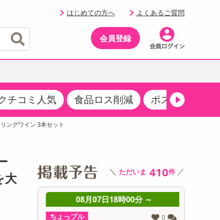
はじめての方へ
よくあるご質問
会員登録
クチコミ人気
食品ロス削減
ポストにお届け
イベント
・サプリメント
品
・収納・寝具
マタニティ
ケア
イベント最新情報（RSPほか）
リングワイン 3本セット
その他 食品
製菓・製パン材料
飲料ギフト
生活雑貨
メンズ
AV機器
クーポン
その他 お菓子・スイーツ
その他 飲料
スポーツ・アウトドア用品
ベビー・キッズ
その他 家電
ー
商品限定クーポン
410
＼
／
ただいま
件
介護用品
レッグウェア
を大
その他 キッチン・日用品
その他 ファッション
サンプリング
 ～
08月07日18時00分 ～
0
抽選サンプル
ちょっプル
ちょっプ
0
0
0
0