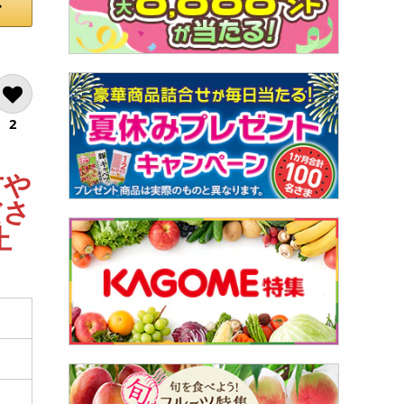
2
方や
ださ
止