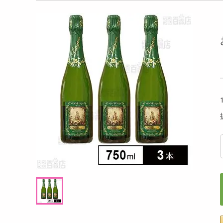
洗剤
醤油/ゆず塩)
Banutty 50g
チョコ
キッチン・日用品
〈テ
ヘアケア・ボディケア
提供数 3
提供数 2
ビューティーケア
試し費用
お試し費用
,239
1,060
円
円
健康・ダイエット・サプリメント
医薬品・医薬部外品
1,987
2,190
考価格
参考価格
円
円
インテリア・家具・収納・寝具
154
176
個あたり
1個あたり
.9
.7
円
円
ファッション
家電
ベビー・キッズ・マタニティ
ペット用品
クーポン・資格・学習
掲載予告