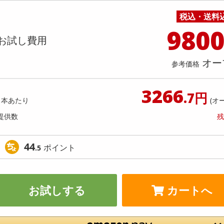
料理の素
ナッツ・ドライフルーツ
栄養ドリンク・エナジードリンク
チューハイ・カクテル
洗剤ギフト
ヘルスケア・衛生用品
健康グッズ
インテリア雑貨
時計
記録メディア・メモリーカード
マタニティ
パイ〈いちごミルクタルト〉個売り /
チョコパイ〈いちごミルクタルト
税込・送料
乾物・海苔・粉物
ゼリー・プリン
お茶・紅茶（茶葉）
ノンアルコール飲料
その他 洗剤
キッチン雑貨・食器・消耗品
アウトドア・イベント用品・DIY・工具
アクセサリー
その他 ベビー・キッズ・マタニティ
スマートフォン・携帯電話・タブレットアクセ
ィラミスタルト〉個売り
〈ティラミスタルト〉個売り
店舗
リー
980
カレー・シチュー
和菓子
コーヒー(豆・インスタント）
ビール・ワイン・お酒ギフト
調理器具・鍋・包丁
その他 インテリア・家具
ファッション雑貨
電池
お試し費用
提供数 42
提
店舗情報
食品ギフト
おつまみ
ココア・チョコレート飲料
その他 アルコール飲料
弁当箱・水筒・弁当グッズ
下着・ルームウェア
電球・蛍光灯・照明
お試し費用
お試し費
9,948
3,
オー
参考価格
円
3266
18,144
参考価格
参考価格
円
.7円
82
1本あたり
(オ
1個あたり
1個あた
.9
円
提供数
残
44
ポイント
.5
お試しする
カートへ