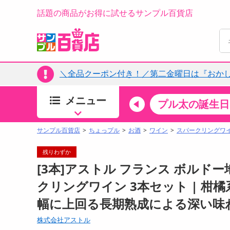
話題の商品がお得に試せるサンプル百貨店
＼全品クーポン付き！／第二金曜日は『おか
メニュー
ちょっプルカテゴリ
キッチン・日用品
食品
プル太の誕生日
すべ
食品・調味料
サンプル百貨店
ちょっプル
お酒
ワイン
スパークリングワ
生鮮食品
残りわずか
加工食品
[3本]アストル フランス ボルド
お菓子
クリングワイン 3本セット | 
アイス・スイーツ
幅に上回る長期熟成による深い味
飲料
00分 ～
08月07日18時00分 ～
お酒
株式会社アストル
ちょっプル
ちょ
0
0
0
0