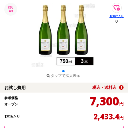
残り
49
0
タップで拡大表示
お試し費用
税込・送料込
7,300
参考価格
円
オープン
2,433.4
1本あたり
円