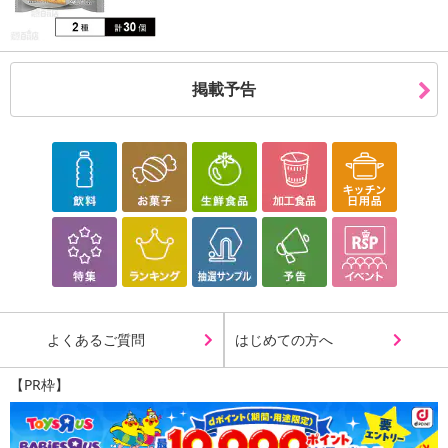
※お申込み後のキャンセルはお受けできません。
記載されている内容を必ずご確認いただき、お届けする商品セット
にご納得いただきましたうえでお申し込みください。
※パッケージ変更や商品リニューアル(成分など含む)等により、参考
掲載予告
の掲載画像や画像内のバーコードなど、お届け商品と多少異なる場
合がございます。
また、[新たな加工食品の原料原産地表示制度]の経過措置期間の終
了により、商品詳細内に記載の原産国・原材料の表記が旧表記の場
合がございます。
あらかじめご了承いただいた上でお申込みください。なお、本理由
によるお申込み後のキャンセル・返品交換は対応いたしかねます。
【お支払いについて】
※送料はお試し費用に含まれております。
※d払い、PayPay、au PAY、au PAY(auかんたん決済)、ソフトバン
よくあるご質問
はじめての方へ
クまとめて支払い、楽天ペイ、メルペイ、AEON Pay、Amazon Pa
yでお支払いの場合、決済のため外部サイトへ遷移します。
【PR枠】
※予約商品は決済手段ごとに定められた決済期限日にお支払いを完
了することがございます。ご了承いただいたうえでお申し込みくだ
さい。