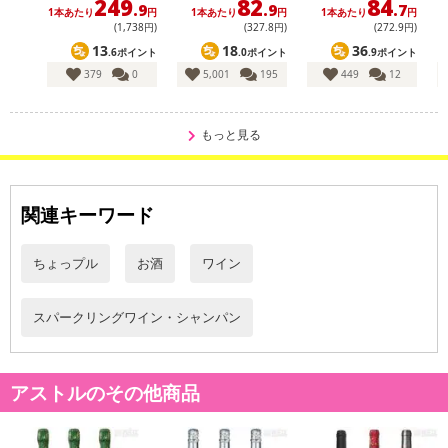
249
82
84
.9
.9
.7
1本あたり
円
1本あたり
円
1本あたり
円
(1,738円)
(327
.8
円)
(272
.9
円)
13
18
36
.6ポイント
.0ポイント
.9ポイント
379
0
5,001
195
449
12
※本商品は沖縄・離島へのお届けはできませんので、ご了承くださ
い。
もっと見る
ブルエット社は、フランス・シャンパーニュ出身の家系であるブル
エット家がボルドーの地で創設した小規模な生産者です。
古くから卓越したスパークリングワイン造りで高い評価を得ていま
関連キーワード
した。
ちょっプル
お酒
ワイン
現在は瓶内二次発酵による本格的なシャンパン製法のスパークリン
グワインを生産する専門の醸造所として稼働しています。
収穫されたブドウは一度アルコール醗酵が行われた後に、ブルエッ
スパークリングワイン・シャンパン
ト社の醸造所で約9ヵ月の二次発酵が行われます。
味わいはフルーティさと高級感のある辛口で食事にとても合わせや
アストルのその他商品
すく、気軽に華やかさを演出できる使い勝手の良いフレンチ・スパ
ークリングワインです。