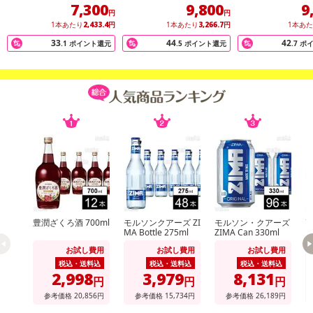
クリングワイン 3本セッ
ワイン 3本セット
7,300
9,800
9
ト
円
円
1本あたり
2,433.4
円
1本あたり
3,266.7
円
1本あ
33
44
42
.1
ポイント還元
.5
ポイント還元
.7
ポ
豊潤ざくろ酒 700ml
モルソンクアーズ ZI
モルソン・クアーズ
高
MA Bottle 275ml
ZIMA Can 330ml
お試し費用
お試し費用
お試し費用
税込・送料込
税込・送料込
税込・送料込
2,998
3,979
8,131
円
円
円
参考価格
20,856
円
参考価格
15,734
円
参考価格
26,189
円