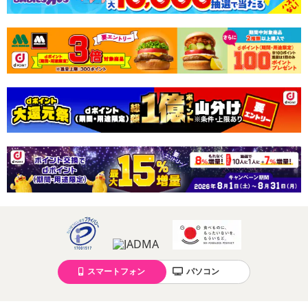
発送日カレンダー
休業日
■
その他共通および商品カテゴリー別注意事項（※必ずご確認くだ
さい）
こちらの情報は
2026年07月09日
時点での情報となります。
スマートフォン
パソコン