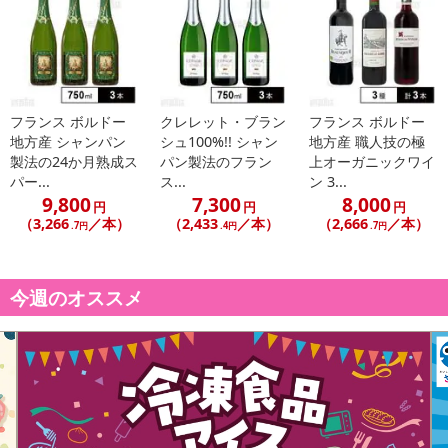
原産国：
フランス
原材料：
ぶどう果実・酸化防止剤(亜硫酸塩)・炭酸ガス含有
酒類区分：
果実酒
アルコール度数：
12.5度
フランス ボルドー
クレレット・ブラン
フランス ボルドー
地方産 シャンパン
シュ100%!! シャン
地方産 職人技の極
製法の24か月熟成ス
パン製法のフラン
上オーガニックワイ
パー...
ス...
ン 3...
9,800
7,300
8,000
円
円
円
（3,266
／本）
（2,433
／本）
（2,666
／本）
.7円
.4円
.7円
今週のオススメ