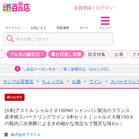
会員登録
ログイン
マイページ
お気に入り
閲覧履歴
カート
メニュー
品
プル太の誕生日！
暑さ日差し対策
防災特集
お酒
ク
＼全品クーポン付き！／第二金曜日は『おかしの日』
サンプル百貨店
ちょっプル
お酒
ワイン
スパークリン
残りわずか
[3本]アストル シャルドネ100%!! シャンパン製法のフランス
産本格スパークリングワイン 3本セット | シャルドネ種100％
の瓶内二次発酵によるきめ細かな泡立ちで贅沢な味わい。
株式会社アストル