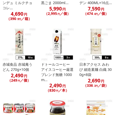
ンデュ ミルクチョ
黒ごま 2000ml...
デン 400ML×16点...
5,990
7,590
コレ...
円
円
4,690
（2,995
／個）
（474
／個）
円
円
.4円
（390
／箱）
.9円
赤城食品 赤城庵う
ドトールコーヒー
日本アクセス みわ
どん 270g×10個
アイスコーヒー厳選
び 細造素麺 白織 30
2,490
ブレンド無糖 1000
0g×8袋
円
2,690
m...
（249
／個）
円
円
2,490
（336
／袋）
円
.3円
（830
／本）
円