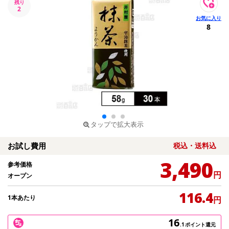
残り
2
8
タップで拡大表示
お試し費用
税込・送料込
3,490
参考価格
円
オープン
116.4
1本あたり
円
16
.1
ポイント還元