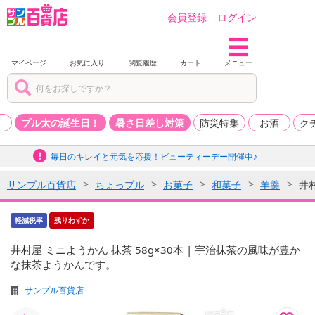
会員登録
ログイン
マイページ
お気に入り
閲覧履歴
カート
メニュー
品
プル太の誕生日！
暑さ日差し対策
防災特集
お酒
ク
毎日のキレイと元気を応援！ビューティーデー開催中♪
サンプル百貨店
ちょっプル
お菓子
和菓子
羊羹
井村
軽減税率
残りわずか
井村屋 ミニようかん 抹茶 58g×30本 | 宇治抹茶の風味が豊か
な抹茶ようかんです。
サンプル百貨店