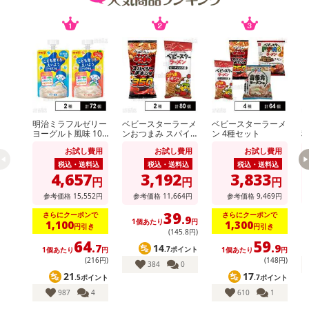
の掲載画像や画像内のバーコードなど、お届け商品と多少異なる場
合がございます。
また、[新たな加工食品の原料原産地表示制度]の経過措置期間の終
了により、商品詳細内に記載の原産国・原材料の表記が旧表記の場
合がございます。
あらかじめご了承いただいた上でお申込みください。なお、本理由
によるお申込み後のキャンセル・返品交換は対応いたしかねます。
明治ミラフルゼリー
ベビースターラーメ
ベビースターラーメ
ヴ
ヨーグルト風味 100
ンおつまみ スパイ
ン 4種セット
【お支払いについて】
g / りんごヨーグル
シーチキン味 56g /
ト
お試し費用
お試し費用
お試し費用
ト風味 100g
ベビースターラーメ
※送料はお試し費用に含まれております。
ン コクうまチキン
税込・送料込
税込・送料込
税込・送料込
※d払い、PayPay、au PAY、au PAY(auかんたん決済)、ソフトバン
味 64g
4,657
3,192
3,833
円
円
円
クまとめて支払い、楽天ペイ、メルペイ、AEON Pay、Amazon Pa
参考価格
15,552
円
参考価格
11,664
円
参考価格
9,469
円
yでお支払いの場合、決済のため外部サイトへ遷移します。
39
さらにクーポンで
さらにクーポンで
※予約商品は決済手段ごとに定められた決済期限日にお支払いを完
.9
1個あたり
円
1,100
1,300
円引き
円引き
(145
.8
円)
了することがございます。ご了承いただいたうえでお申し込みくだ
64
59
14
.7
.9
さい。
.7ポイント
1個あたり
円
1個あたり
円
(216円)
(148円)
384
0
21
17
.5ポイント
.7ポイント
発送日カレンダー
987
4
610
1