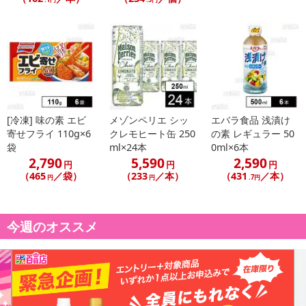
[冷凍] 味の素 エビ
メゾンペリエ シッ
エバラ食品 浅漬け
寄せフライ 110g×6
クレモヒート缶 250
の素 レギュラー 50
袋
ml×24本
0ml×6本
2,790
5,590
2,590
円
円
円
（465
／袋）
（233
／本）
（431
／本）
円
円
.7円
今週のオススメ