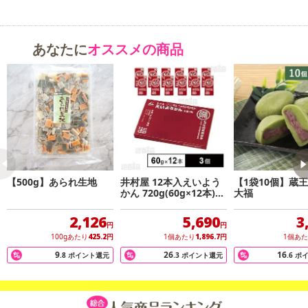
あなたに
オススメの商品
【500g】あられ生地
井村屋 12本入えいよう
【1袋10個】蔵王
かん 720g(60g×12本)×3
大福
個
注意事項
2,126
5,690
3
円
円
100gあたり
425.2
円
1個あたり
1,896.7
円
1個あ
【キャンセルについて】
9
26
16
※お申込み後のキャンセルはお受けできません。
.8
ポイント還元
.3
ポイント還元
.6
ポ
記載されている内容を必ずご確認いただき、お届けする商品セット
にご納得いただきましたうえでお申し込みください。
※パッケージ変更や商品リニューアル(成分など含む)等により、参考