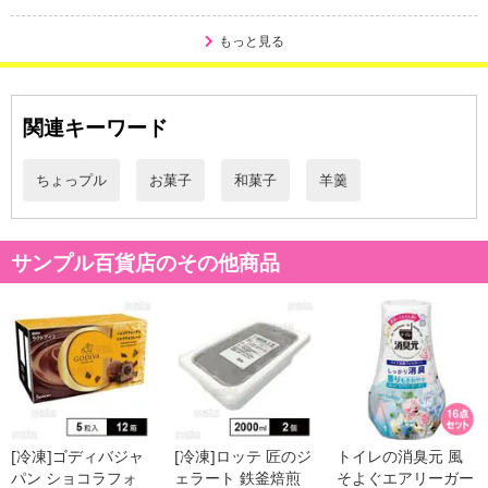
もっと見る
関連キーワード
ちょっプル
お菓子
和菓子
羊羹
休業日
サンプル百貨店のその他商品
■
その他共通および商品カテゴリー別注意事項（※必ずご確認くだ
さい）
こちらの情報は
2026年07月09日
時点での情報となります。
[冷凍]ゴディバジャ
[冷凍]ロッテ 匠のジ
トイレの消臭元 風
パン ショコラフォ
ェラート 鉄釜焙煎
そよぐエアリーガー