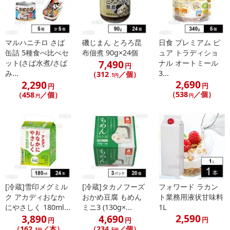
マルハニチロ さば
磯じまん とろろ昆
日食 プレミアム ピ
缶詰 5種食べ比べセ
布佃煮 90g×24個
ュア トラディショ
7,490
ット(さば水煮/さば
ナル オートミール
円
み...
3...
（312
／個）
.1円
2,690
2,290
円
円
（538
／個）
（458
／個）
円
円
[冷蔵]雪印メグミル
[冷蔵]タカノフーズ
フォワード ラカン
ク アカディおなか
おかめ豆腐 もめん
ト業務用液状甘味料
にやさしく 180ml...
ミニ3 (130g×...
1L
2,590
3,890
4,690
円
円
円
（162
／本）
（234
／個）
.1円
.5円