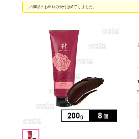
洗剤
この商品のお申込み受付は終了しました。
仲間たち RARA
【ララ★キラシール】猫たち RARAKIRA
レノア
キッチン・日用品
ゅる シール
ぷっくり ちゅるちゅる シール
ュグリ
ト】
ヘアケア・ボディケア
提供数 99
提供数 98
ビューティーケア
試し費用
お試し費用
99
699
円
円
健康・ダイエット・サプリメント
医薬品・医薬部外品
オープン
オープン
考価格
参考価格
インテリア・家具・収納・寝具
ファッション
家電
ベビー・キッズ・マタニティ
ペット用品
クーポン・資格・学習
掲載予告