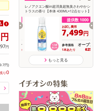
初回トライアル
TSリフレッシ
レノアクエン酸in超消臭超無臭さわやかシ
大容量超特
サ
12点セッ
トラスの香り【本体 430ML×12点セット】
2個＋羽根
数 1000
提供数 1000
込
用
お試し費用
9
499
7,499
円
円
円
オープン
オープン
97
参考価格
円
625
625
り
1本あたり
円
円
もっと見る
9.7円)
0
残り