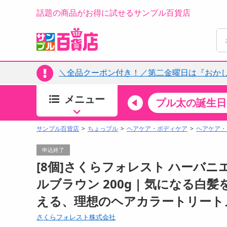
話題の商品がお得に試せるサンプル百貨店
＼全品クーポン付き！／第二金曜日は『おか
メニュー
ちょっプルカテゴリ
キッチン・日用品
食品
プル太の誕生日
すべ
食品・調味料
サンプル百貨店
ちょっプル
ヘアケア・ボディケア
ヘアケア・
生鮮食品
申込終了
加工食品
[8個]さくらフォレスト ハーバ
お菓子
ルブラウン 200g | 気になる
アイス・スイーツ
える、理想のヘアカラートリート
飲料
00分 ～
08月07日14時00分 ～
お酒
さくらフォレスト株式会社
ちょっプル
ちょ
0
0
0
0