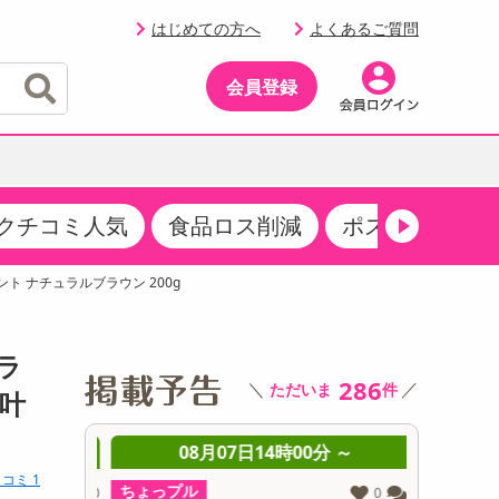
はじめての方へ
よくあるご質問
会員登録
クチコミ人気
食品ロス削減
ポストにお届け
イベント
・サプリメント
品
・収納・寝具
マタニティ
ケア
イベント最新情報（RSPほか）
ト ナチュラルブラウン 200g
その他 食品
製菓・製パン材料
飲料ギフト
生活雑貨
メンズ
AV機器
クーポン
その他 お菓子・スイーツ
その他 飲料
スポーツ・アウトドア用品
ベビー・キッズ
その他 家電
ラ
商品限定クーポン
286
＼
／
ただいま
件
介護用品
レッグウェア
に叶
その他 キッチン・日用品
その他 ファッション
サンプリング
 ～
08月07日14時00分 ～
0
コミ 1
抽選サンプル
ちょっプル
ちょっプ
0
0
0
0