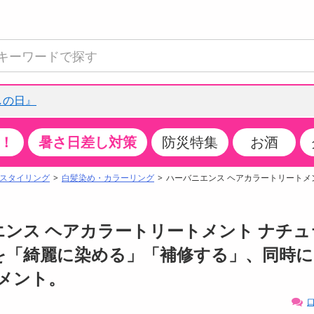
しの日』
！
暑さ日差し対策
防災特集
お酒
て見る
特設コーナー
食品・調味料
生鮮食品
お菓子
アイス・スイーツ
飲料
お酒
洗剤
キッチン・日用品
健康・ダイエット
医薬品・医薬部外
インテリア・家具
ファッション
家電
ベビー・キッズ・
ペット用品
加工食品
ヘアケア・ボディ
ビューティーケア
特集一覧
スタイリング
白髪染め・カラーリング
ハーバニエンス ヘアカラートリートメン
全国うまいもの博
米・雑穀
肉・肉加工品
スナック菓子
アイスクリーム・シャーベット
水・ミネラルウォーター・炭酸水
ビール・発泡酒・新ジャンル
キッチン・台所用洗剤
掃除用具
健康食品・飲料
第二類医薬品
収納用品
トップス
生活家電
ベビーおむつ・トイレ用品
犬用品
カップ麺・乾麺・パスタ
ヘアケア・スタイリング
スキンケア・基礎化粧品
クチコミで選ばれた人気商品
パン・シリアル・コーンフレーク
魚介類・シーフード・水産加工品
クッキー・クラッカー
ケーキ・スイーツ
お茶・紅茶（ソフトドリンク）
ワイン
洗濯用洗剤・柔軟剤・漂白剤
洗濯用品
ダイエット
指定第二類医薬品
寝具・布団
ボトムス
キッチン家電
授乳グッズ
猫用品
インスタント・レトルト・冷凍食品・惣菜
ボディケア
ベースメイク・メイクアップ・ネイル
ニエンス ヘアカラートリートメント ナチュ
チーズ・ヨーグルト・乳製品・卵
フルーツ・果物・果物加工品
キャンディ・ガム・タブレット
お菓子・スイーツギフト
コーヒー（ソフトドリンク）
日本酒・焼酎
バス・お風呂用洗剤
トイレ・バス用品
サプリメント
第三類医薬品
マット・カーペット・クッション
シューズ
冷房・暖房器具・空調
食事グッズ
その他 ペット用品
ナチュラル・オーガニックコスメ
白髪を「綺麗に染める」「補修する」、同時
ポイント
調味料・ドレッシング・油
野菜・きのこ
せんべい・米菓
果実・野菜・清涼・乳飲料
洋酒・リキュール
トイレ用洗剤
タオル
美容サプリメント・ドリンク
医薬部外品
テーブル・デスク・カウンター
バッグ
美容・健康家電
ベビー用品・雑貨
香水・アロマ
メント。
08月07日14時00分 ～
08月07日14時00分
ポイント履歴
缶詰・瓶詰・ジャム・はちみつ
ミールキット
チョコレート
トクホ
果実酒・梅酒
住居用洗剤
日用品
スポーツサプリメント・ドリンク
チェア・ソファ
財布・小物
パソコン・プリンター・パソコン周辺機器
家具・寝具
口
っプル
ちょっプル
ちょっプルポイントとは？
0
0