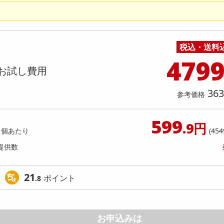
料理の素
ナッツ・ドライフルーツ
栄養ドリンク・エナジードリンク
チューハイ・カクテル
洗剤ギフト
ヘルスケア・衛生用品
健康グッズ
インテリア雑貨
時計
記録メディア・メモリーカード
マタニティ
クエン酸in超消臭部屋干しフレッシ
レノアクエン酸in超消臭SPOR
乾物・海苔・粉物
ゼリー・プリン
お茶・紅茶（茶葉）
ノンアルコール飲料
その他 洗剤
キッチン雑貨・食器・消耗品
アウトドア・イベント用品・DIY・工具
アクセサリー
その他 ベビー・キッズ・マタニティ
スマートフォン・携帯電話・タブレットアクセ
ーンの香り【本体 430ML×12点セッ
ュリリーの香り【本体 430ML×
店舗
リー
ト】
カレー・シチュー
和菓子
コーヒー(豆・インスタント）
ビール・ワイン・お酒ギフト
調理器具・鍋・包丁
その他 インテリア・家具
ファッション雑貨
電池
提供数 1000
提供
店舗情報
税込・送料
食品ギフト
おつまみ
ココア・チョコレート飲料
その他 アルコール飲料
弁当箱・水筒・弁当グッズ
下着・ルームウェア
電球・蛍光灯・照明
お試し費用
お試し費
479
7,499
7,
円
お試し費用
オープン
363
参考価格
参考価格
参考価格
625
1個あたり
1個あた
円
599
.9円
1個あたり
(454
提供数
21
ポイント
.8
お申込みは