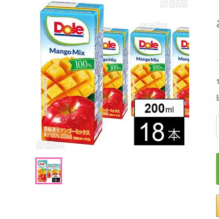
洗剤
るアールグレイ 18g
【180g×3P】米麹グラノーラ フルーツ
【6個
キッチン・日用品
g((1
ヘアケア・ボディケア
提供数 102
提供数 100
ビューティーケア
試し費用
お試し費用
,498
2,724
円
円
健康・ダイエット・サプリメント
医薬品・医薬部外品
8,208
オープン
考価格
参考価格
円
インテリア・家具・収納・寝具
17
908
杯あたり
1袋あたり
.5
円
円
ファッション
家電
ベビー・キッズ・マタニティ
ペット用品
クーポン・資格・学習
掲載予告