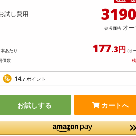
料理の素
ナッツ・ドライフルーツ
栄養ドリンク・エナジードリンク
チューハイ・カクテル
洗剤ギフト
ヘルスケア・衛生用品
健康グッズ
インテリア雑貨
時計
記録メディア・メモリーカード
マタニティ
319
】かけうま！明太クリーム麺の素 140
【2個】 ごろごろナッツナッツ
乾物・海苔・粉物
ゼリー・プリン
お茶・紅茶（茶葉）
ノンアルコール飲料
その他 洗剤
キッチン雑貨・食器・消耗品
アウトドア・イベント用品・DIY・工具
アクセサリー
その他 ベビー・キッズ・マタニティ
スマートフォン・携帯電話・タブレットアクセ
お試し費用
人前70g)×2回分) [抽選サンプル]
店舗
リー
カレー・シチュー
和菓子
コーヒー(豆・インスタント）
ビール・ワイン・お酒ギフト
調理器具・鍋・包丁
その他 インテリア・家具
ファッション雑貨
電池
提供数 6
提供
オー
店舗情報
参考価格
食品ギフト
おつまみ
ココア・チョコレート飲料
その他 アルコール飲料
弁当箱・水筒・弁当グッズ
下着・ルームウェア
電球・蛍光灯・照明
1,296
お試し費
参考価格
円
3,
177
.3円
1本あたり
(オ
参考価格
提供数
残
1本あた
14
ポイント
.7
お試しする
カートへ