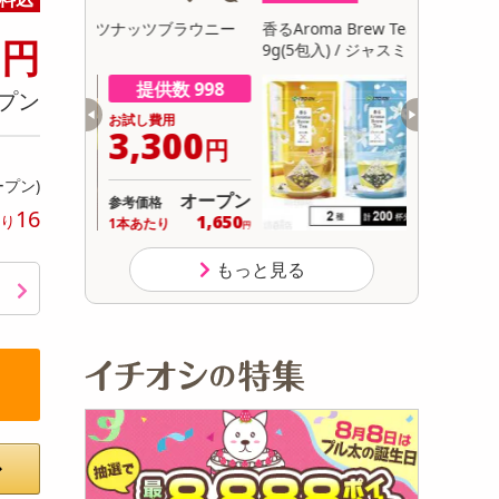
初回トライアル
0
ブラウニー
香るAroma Brew Tea ほうじ茶×カモミール
【30個】
円
サ
9g(5包入) / ジャスミン茶×ホワイトリリー 9
卵にこだわ
g(5包入)
数 998
提供数 481
プン
用
お試し費用
300
2,964
円
円
ープン)
オープン
13,824
参考価格
円
16
1,650
14
り
り
1杯あたり
.9
円
円
もっと見る