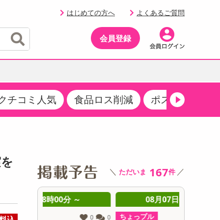
はじめての方へ
よくあるご質問
会員登録
クチコミ人気
食品ロス削減
ポストにお届け
イベント
・サプリメント
品
・収納・寝具
マタニティ
ケア
イベント最新情報（RSPほか）
その他 食品
製菓・製パン材料
飲料ギフト
生活雑貨
メンズ
AV機器
クーポン
その他 お菓子・スイーツ
その他 飲料
スポーツ・アウトドア用品
ベビー・キッズ
その他 家電
実を
商品限定クーポン
167
＼
／
ただいま
件
介護用品
レッグウェア
その他 キッチン・日用品
その他 ファッション
サンプリング
 ～
08月07日08時00分 ～
0
抽選サンプル
ちょっプル
ちょっプ
0
0
0
0
料込