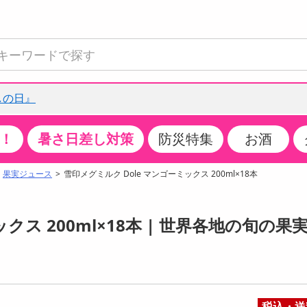
しの日』
！
暑さ日差し対策
防災特集
お酒
て見る
特設コーナー
食品・調味料
生鮮食品
お菓子
アイス・スイーツ
飲料
お酒
洗剤
キッチン・日用品
健康・ダイエット
医薬品・医薬部外
インテリア・家具
ファッション
家電
ベビー・キッズ・
ペット用品
加工食品
ヘアケア・ボディ
ビューティーケア
特集一覧
果実ジュース
雪印メグミルク Dole マンゴーミックス 200ml×18本
全国うまいもの博
米・雑穀
肉・肉加工品
スナック菓子
アイスクリーム・シャーベット
水・ミネラルウォーター・炭酸水
ビール・発泡酒・新ジャンル
キッチン・台所用洗剤
掃除用具
健康食品・飲料
第二類医薬品
収納用品
トップス
生活家電
ベビーおむつ・トイレ用品
犬用品
カップ麺・乾麺・パスタ
ヘアケア・スタイリング
スキンケア・基礎化粧品
クチコミで選ばれた人気商品
パン・シリアル・コーンフレーク
魚介類・シーフード・水産加工品
クッキー・クラッカー
ケーキ・スイーツ
お茶・紅茶（ソフトドリンク）
ワイン
洗濯用洗剤・柔軟剤・漂白剤
洗濯用品
ダイエット
指定第二類医薬品
寝具・布団
ボトムス
キッチン家電
授乳グッズ
猫用品
インスタント・レトルト・冷凍食品・惣菜
ボディケア
ベースメイク・メイクアップ・ネイル
クス 200ml×18本 | 世界各地の旬の果
チーズ・ヨーグルト・乳製品・卵
フルーツ・果物・果物加工品
キャンディ・ガム・タブレット
お菓子・スイーツギフト
コーヒー（ソフトドリンク）
日本酒・焼酎
バス・お風呂用洗剤
トイレ・バス用品
サプリメント
第三類医薬品
マット・カーペット・クッション
シューズ
冷房・暖房器具・空調
食事グッズ
その他 ペット用品
ナチュラル・オーガニックコスメ
ポイント
調味料・ドレッシング・油
野菜・きのこ
せんべい・米菓
果実・野菜・清涼・乳飲料
洋酒・リキュール
トイレ用洗剤
タオル
美容サプリメント・ドリンク
医薬部外品
テーブル・デスク・カウンター
バッグ
美容・健康家電
ベビー用品・雑貨
香水・アロマ
08月07日07時00分 ～
08月07日08時00分
ポイント履歴
缶詰・瓶詰・ジャム・はちみつ
ミールキット
チョコレート
トクホ
果実酒・梅酒
住居用洗剤
日用品
スポーツサプリメント・ドリンク
チェア・ソファ
財布・小物
パソコン・プリンター・パソコン周辺機器
家具・寝具
ちょっプル
ちょっプルポイントとは？
0
0
税込・送