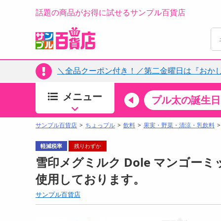
話題の商品がお得に試せるサンプル百貨店
＼全品クーポン付き！／第二金曜日は『おか
メニュー
ちょっプルカテゴリ
キッチン・日用品
食品
プル太の誕生日
すべ
食品・調味料
サンプル百貨店
ちょっプル
飲料
果実・野菜・清涼・乳飲料
生鮮食品
軽減税率
残りわずか
加工食品
雪印メグミルク Dole マンゴーミッ
お菓子
使用しております。
アイス・スイーツ
サンプル百貨店
飲料
00分 ～
08月07日08時00分 ～
お酒
ちょっプル
抽選
0
0
0
0