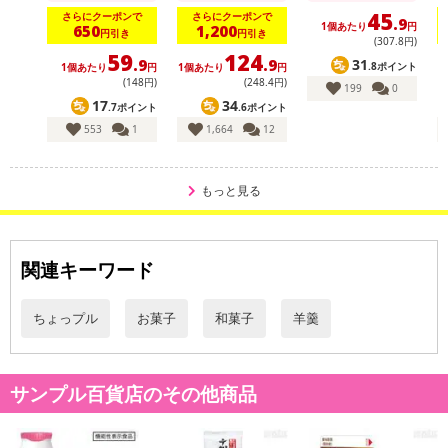
また、[新たな加工食品の原料原産地表示制度]の経過措置期間の終
45
さらにクーポンで
さらにクーポンで
.9
1個あたり
円
650
1,200
了により、商品詳細内に記載の原産国・原材料の表記が旧表記の場
円引き
円引き
(307
.8
円)
合がございます。
59
124
31
.9
.9
.8ポイント
1個あたり
円
1個あたり
円
あらかじめご了承いただいた上でお申込みください。なお、本理由
(148円)
(248
.4
円)
199
0
によるお申込み後のキャンセル・返品交換は対応いたしかねます。
17
34
.7ポイント
.6ポイント
553
1
1,664
12
【お支払いについて】
※送料はお試し費用に含まれております。
もっと見る
※d払い、PayPay、au PAY、au PAY（auかんたん決済）、ソフトバ
ンクまとめて支払い、楽天ペイ、メルペイ、AEON Pay、Amazon
Payでお支払いの場合、決済のため外部サイトへ遷移します。
※予約商品は決済手段ごとに定められた決済期限日にお支払いを完
関連キーワード
了することがございます。ご了承いただいたうえでお申し込みくだ
さい。
ちょっプル
お菓子
和菓子
羊羹
発送日カレンダー
サンプル百貨店のその他商品