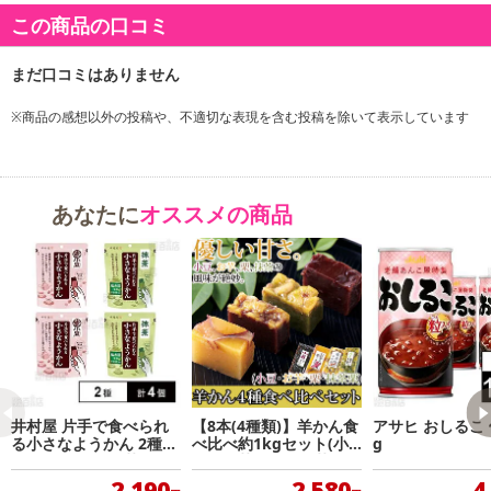
(2)災害用伝言ダイヤル『171』…裏面に利用方法を分かりやすく記
この商品の口コミ
載しています。
(3)ローリングストックのすすめ…災害への備えを啓蒙します。
濃厚なチョコレートの風味を楽しめる羊羹です。
※商品の感想以外の投稿や、不適切な表現を含む投稿を除いて表示しています
賞味期限について:
賞味期限記載のない商品については、お客様に残存期間のある商品をお届け
あなたに
オススメの商品
いたします。
井村屋 片手で食べられ
【8本(4種類)】羊かん食
アサヒ おしるこ 缶
る小さなようかん 2種計
べ比べ約1kgセット(小
g
4個(ようかん/抹茶)
豆・お芋・栗・抹茶栗
各2本ずつ)
2,190
2,580
4