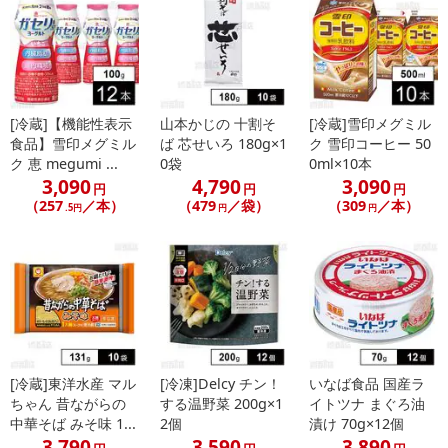
[冷蔵]【機能性表示
山本かじの 十割そ
[冷蔵]雪印メグミル
休業日
食品】雪印メグミル
ば 芯せいろ 180g×1
ク 雪印コーヒー 50
ク 恵 megumi ...
0袋
0ml×10本
3,090
4,790
3,090
円
円
円
■
その他共通および商品カテゴリー別注意事項（※必ずご確認くだ
（257
／本）
（479
／袋）
（309
／本）
.5円
円
円
さい）
こちらの情報は
2026年07月09日
時点での情報となります。
[冷蔵]東洋水産 マル
[冷凍]Delcy チン！
いなば食品 国産ラ
ちゃん 昔ながらの
する温野菜 200g×1
イトツナ まぐろ油
中華そば みそ味 1...
2個
漬け 70g×12個
3,790
3,590
3,890