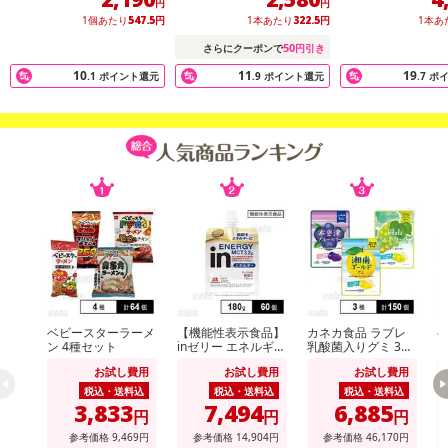
円
円
1個あたり
547.5
円
1本あたり
322.5
円
1本あ
50
さらにクーポンで
円引き
10
11
19
.1
ポイント還元
.9
ポイント還元
.7
ポ
注意事項
【キャンセルについて】
※お申込み後のキャンセルはお受けできません。
ベビースターラーメ
【機能性表示食品】
カネカ食品 ラブレ
記載されている内容を必ずご確認いただき、お届けする商品セット
ン 4種セット
inゼリー エネルギー
乳酸菌入りグミ 3種
ン
MCT 180g
セット
にご納得いただきましたうえでお申し込みください。
お試し費用
お試し費用
お試し費用
※パッケージ変更や商品リニューアル(成分など含む)等により、参考
税込・送料込
税込・送料込
税込・送料込
3,833
7,494
6,885
の掲載画像や画像内のバーコードなど、お届け商品と多少異なる場
円
円
円
合がございます。
参考価格
9,469
円
参考価格
14,904
円
参考価格
46,170
円