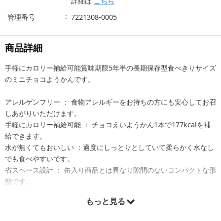
詳細は
こちら
管理番号
7221308-0005
商品詳細
手軽にカロリー補給可能賞味期限5年半の長期保存型食べきりサイズ
のミニチョコようかんです。
アレルゲンフリー ： 食物アレルギーをお持ちの方にも安心してお召
しあがりいただけます。
手軽にカロリー補給可能 ： チョコえいようかん1本で177kcalを補
給できます。
水が無くてもおいしい ：適度にしっとりとしていて柔らかく水なし
でも食べやすいです。
省スペース設計 ： 缶入り商品とは異なり隙間のないコンパクトな形
態です。
もっと見る
ユニバーサルデザイン ：
(1)点字…「ヨーカン 5ホンイリ チョコ」と記載。