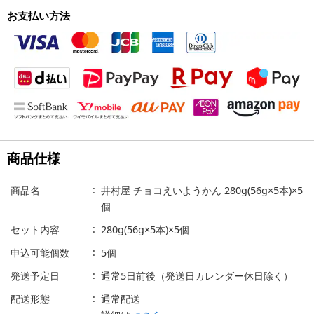
お支払い方法
商品仕様
商品名
井村屋 チョコえいようかん 280g(56g×5本)×5
個
セット内容
280g(56g×5本)×5個
申込可能個数
5個
発送予定日
通常5日前後（発送日カレンダー休日除く）
配送形態
通常配送