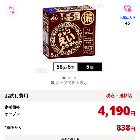
残り
14
45
タップで拡大表示
お試し費用
税込・送料込
4,190
参考価格
円
オープン
838
1個あたり
円
今すぐ使える