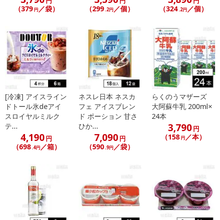
円
円
円
（379
／袋）
（299
／個）
（324
／個）
円
.2円
.2円
[冷凍] アイスライン
ネスレ日本 ネスカ
らくのうマザーズ
ドトール氷deアイ
フェ アイスブレン
大阿蘇牛乳 200ml×
スロイヤルミルク
ド ポーション 甘さ
24本
3,790
テ...
ひか...
円
4,190
7,090
（158
／本）
円
円
円
（698
／箱）
（590
／袋）
.4円
.9円