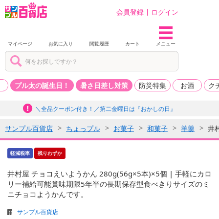
会員登録
ログイン
マイページ
お気に入り
閲覧履歴
カート
メニュー
品
プル太の誕生日！
暑さ日差し対策
防災特集
お酒
ク
＼全品クーポン付き！／第二金曜日は『おかしの日』
サンプル百貨店
ちょっプル
お菓子
和菓子
羊羹
井村
軽減税率
残りわずか
井村屋 チョコえいようかん 280g(56g×5本)×5個 | 手軽にカロ
リー補給可能賞味期限5年半の長期保存型食べきりサイズのミ
ニチョコようかんです。
サンプル百貨店