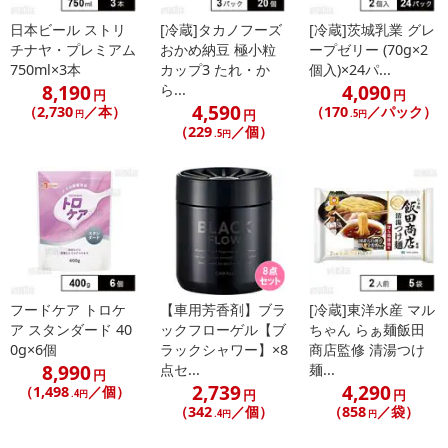
日本ビール ストリ
[冷蔵]タカノフーズ
[冷蔵]茨城乳業 グレ
チナヤ・プレミアム
おかめ納豆 極小粒
ープゼリー (70g×2
750ml×3本
カップ3 たれ・か
個入)×24パ...
8,190
4,090
ら...
円
円
4,590
（2,730
／本）
（170
／パック）
円
円
.5円
（229
／個）
.5円
フードケア トロケ
【車用芳香剤】ブラ
[冷蔵]東洋水産 マル
ア スタンダード 40
ックフローゲル【ブ
ちゃん らぁ麺飯田
0g×6個
ラックシャワー】×8
商店監修 清湯つけ
8,990
点セ...
麺...
円
2,739
4,290
（1,498
／個）
円
円
.4円
（342
／個）
（858
／袋）
.4円
円