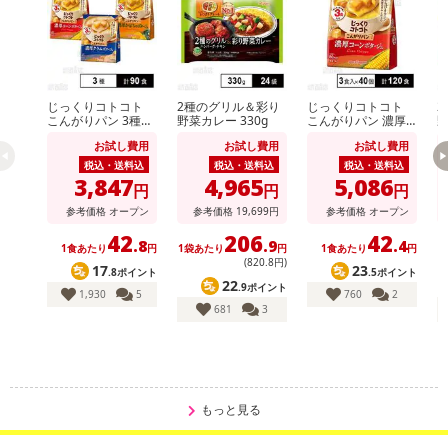
じっくりコトコト
2種のグリル＆彩り
じっくりコトコト
2
こんがりパン 3種セ
野菜カレー 330g
こんがりパン 濃厚
野
休業日
ット ( 濃厚コーンポ
コーンポタージュ 3
お試し費用
お試し費用
お試し費用
タージュ / 濃厚かぼ
食入
ちゃポタージュ / 濃
税込・送料込
税込・送料込
税込・送料込
■
その他共通および商品カテゴリー別注意事項（※必ずご確認くだ
厚クラムポタージュ
3,847
4,965
5,086
円
円
円
)
さい）
参考価格
オープン
参考価格
19,699
円
参考価格
オープン
こちらの情報は
2026年07月09日
時点での情報となります。
42
206
42
.8
.9
.4
1食あたり
円
1袋あたり
円
1食あたり
円
1
(820
.8
円)
17
23
.8ポイント
.5ポイント
22
.9ポイント
1,930
5
760
2
681
3
もっと見る