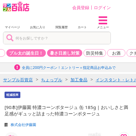
会員登録
ログイン
マイページ
お気に入り
閲覧履歴
カート
メニュー
品
プル太の誕生日！
暑さ日差し対策
防災特集
お酒
ク
全員に200円クーポン！エントリー＋指定商品お申込みで
サンプル百貨店
ちょっプル
加工食品
インスタント・レト
軽減税率
[90本]伊藤園 特濃コーンポタージュ 缶 185g | おいしさと満
足感がギュッと詰まった特濃コーンポタージュ
株式会社伊藤園