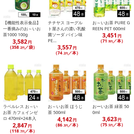
【機能性表示食品】
チチヤス ヨーグル
お～いお茶 PURE G
一番摘みのお～いお
ト屋さんの濃い乳酸
REEN PET 600ml
3,451
茶1000 100g
菌ソーダ パイン味
円
3,582
PE...
（71
／本）
円
.9円
3,557
（358
／袋）
円
.2円
（74
／本）
.2円
ラベルレス お～い
お～いお茶 ほうじ
おーいお茶 緑茶 50
お茶 カフェインゼ
茶 500ml
0ml
3,623
4,142
ロ 470ml×24本入
円
円
2,847
（75
／本）
（86
／本）
円
.5円
.3円
（118
／本）
.7円