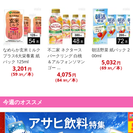
なめらか玄米ミルク
不二家 ネクタース
朝活野菜 紙パック 2
プラス6大栄養素 紙
パークリング 白桃
00ml
5,032
パック 125ml
＆アルフォンソマン
円
3,201
ゴー ...
（69
／本）
円
.9円
4,075
（59
／本）
円
.3円
（84
／本）
.9円
今週のオススメ