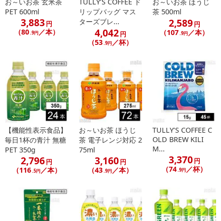
お～いお茶 玄米茶
TULLY’S COFFEE ド
お～いお茶 ほうじ
PET 600ml
リップバッグ マス
茶 500ml
3,883
2,589
ターズブレ...
円
円
4,042
（80
／本）
（107
／本）
.9円
円
.9円
（53
／杯）
.9円
【機能性表示食品】
お～いお茶 ほうじ
TULLY’S COFFEE C
OLD BREW KILI
毎日1杯の青汁 無糖
茶 電子レンジ対応 2
M...
PET 350g
75ml
3,370
2,796
3,160
円
円
円
（74
／杯）
（116
／本）
（43
／本）
.9円
.5円
.9円