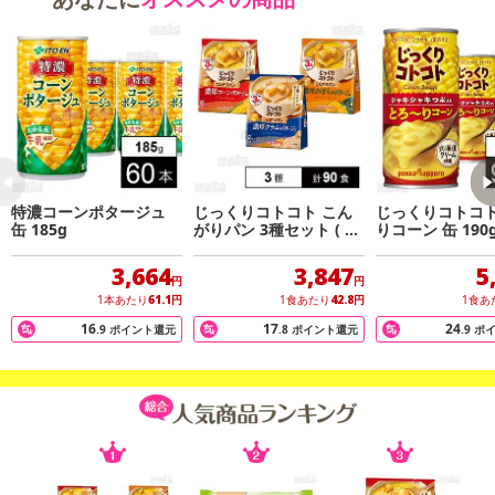
了により、商品詳細内に記載の原産国・原材料の表記が旧表記の場
合がございます。
あらかじめご了承いただいた上でお申込みください。なお、本理由
によるお申込み後のキャンセル・返品交換は対応いたしかねます。
【お支払いについて】
※送料はお試し費用に含まれております。
※d払い、PayPay、au PAY、au PAY(auかんたん決済)、ソフトバン
特濃コーンポタージュ
じっくりコトコト こん
じっくりコトコ
クまとめて支払い、楽天ペイ、メルペイ、AEON Pay、Amazon Pa
缶 185g
がりパン 3種セット ( 濃
りコーン 缶 190
yでお支払いの場合、決済のため外部サイトへ遷移します。
厚コーンポタージュ / 濃
厚かぼちゃポタージュ /
※予約商品は決済手段ごとに定められた決済期限日にお支払いを完
3,664
3,847
5
濃厚クラムポタージュ )
円
円
了することがございます。ご了承いただいたうえでお申し込みくだ
1本あたり
61.1
円
1食あたり
42.8
円
1食あ
さい。
16
17
24
.9
ポイント還元
.8
ポイント還元
.9
ポ
発送日カレンダー