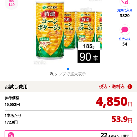
残り
149
3820
54
タップで拡大表示
お試し費用
税込・送料込
4,850
参考価格
円
15,552
円
1本あたり
53.9
円
172.8
円
22
.4
ポイント還元