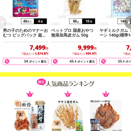
男の子のためのマナーお
ペットプロ 国産おやつ
ヤギミルクガム 
むつ ビッグパック 超小
無添加馬皮ガム 50g
ーン 140g(標準1
型犬用 45枚入
7,499
9,999
7
円
円
1個あたり
1,874.8
円
1個あたり
999.9
円
1個
34
45
35
ポイント還元
.4
ポイント還元
.4
ポ