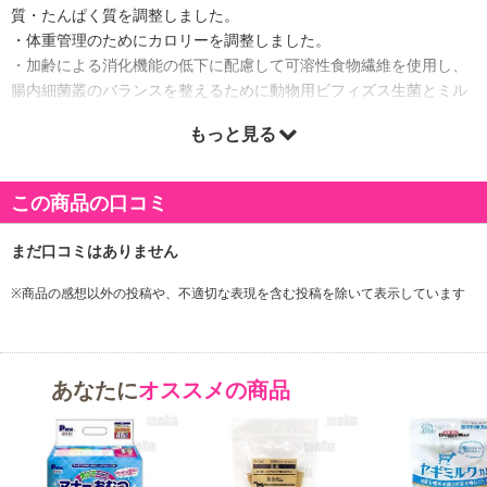
質・たんぱく質を調整しました。
・体重管理のためにカロリーを調整しました。
・加齢による消化機能の低下に配慮して可溶性食物繊維を使用し、
腸内細菌叢のバランスを整えるために動物用ビフィズス生菌とミル
クオリゴ糖を配合しました。
もっと見る
・抗酸化成分のアスタキサンチン・ビタミンC・ビタミンEを配合。
高齢犬の健康維持をサポート。
・生体の健康維持に重要なたんぱく質であるラクトフェリンを配
この商品の口コミ
合。
・加齢による関節機能の低下に配慮して、グルコサミン・コンドロ
イチンを配合し、健康な関節をサポート。
※商品の感想以外の投稿や、不適切な表現を含む投稿を除いて表示しています
【賞味期限】
製造より24ヶ月
あなたに
オススメの商品