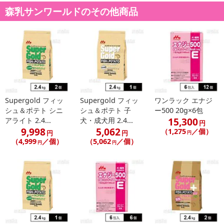
森乳サンワールドのその他商品
注意事項
Supergold フィッ
Supergold フィッ
ワンラック エナジ
シュ＆ポテト シニ
シュ＆ポテト 子
ー500 20g×6包
【キャンセルについて】
15,300
アライト 2.4...
犬・成犬用 2.4...
円
※お申込み後のキャンセルはお受けできません。
9,998
5,062
（1,275
／個）
円
円
円
記載されている内容を必ずご確認いただき、お届けする商品セット
（4,999
／個）
（5,062
／個）
円
円
にご納得いただきましたうえでお申し込みください。
※パッケージ変更や商品リニューアル(成分など含む)等により、参考
の掲載画像や画像内のバーコードなど、お届け商品と多少異なる場
合がございます。
また、[新たな加工食品の原料原産地表示制度]の経過措置期間の終
了により、商品詳細内に記載の原産国・原材料の表記が旧表記の場
合がございます。