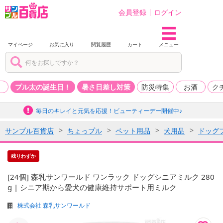
会員登録
ログイン
マイページ
お気に入り
閲覧履歴
カート
メニュー
品
プル太の誕生日！
暑さ日差し対策
防災特集
お酒
ク
毎日のキレイと元気を応援！ビューティーデー開催中♪
サンプル百貨店
ちょっプル
ペット用品
犬用品
ドッグ
残りわずか
[24個] 森乳サンワールド ワンラック ドッグシニアミルク 280
g | シニア期から愛犬の健康維持サポート用ミルク
株式会社 森乳サンワールド