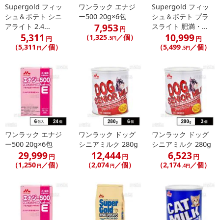
あらかじめご了承いただいた上でお申込みください。なお、本理由
Supergold フィッ
ワンラック エナジ
Supergold フィッ
シュ＆ポテト シニ
ー500 20g×6包
シュ＆ポテト プラ
によるお申込み後のキャンセル・返品交換は対応いたしかねます。
7,953
アライト 2.4...
スライト 肥満・...
円
5,311
10,999
（1,325
／個）
円
円
【お支払いについて】
.5円
（5,311
／個）
（5,499
／個）
円
.5円
※送料はお試し費用に含まれております。
※d払い、PayPay、au PAY、au PAY（auかんたん決済）、ソフトバ
ンクまとめて支払い、楽天ペイ、メルペイ、AEON Pay、Amazon
Payでお支払いの場合、決済のため外部サイトへ遷移します。
※予約商品は決済手段ごとに定められた決済期限日にお支払いを完
了することがございます。ご了承いただいたうえでお申し込みくだ
さい。
ワンラック エナジ
ワンラック ドッグ
ワンラック ドッグ
ー500 20g×6包
シニアミルク 280g
シニアミルク 280g
発送日カレンダー
29,999
12,444
6,523
円
円
円
（1,250
／個）
（2,074
／個）
（2,174
／個）
円
円
.4円