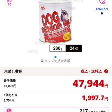
残り
10
6
タップで拡大表示
お試し費用
税込・送料込
47,944
参考価格
円
66,096
円
1個あたり
1,997.7
円
2,754
円
217
.9
ポイント還元