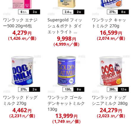
ワンラック エナジ
Supergold フィッ
ワンラック キャッ
休業日
ー500 20g×6包
シュ＆ポテト ダイ
トミルク 270g
4,279
16,599
エットライト ...
円
円
■
その他共通および商品カテゴリー別注意事項（※必ずご確認くだ
9,998
（1,426
／個）
（2,074
／個）
円
.4円
.9円
さい）
（4,999
／個）
円
こちらの情報は
2026年07月09日
時点での情報となります。
ワンラック ドッグ
ワンラック ゴール
ワンラック ドッグ
ミルク 270g
デンキャットミルク
シニアミルク 280g
4,462
24,279
130g
円
円
13,999
（2,231
／個）
（2,023
／個）
円
円
.3円
（1,749
／個）
.9円