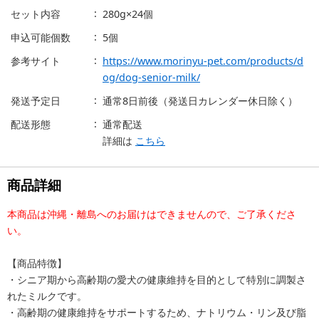
セット内容
280g×24個
申込可能個数
5個
参考サイト
https://www.morinyu-pet.com/products/d
og/dog-senior-milk/
発送予定日
通常8日前後（発送日カレンダー休日除く）
配送形態
通常配送
詳細は
こちら
商品詳細
本商品は沖縄・離島へのお届けはできませんので、ご了承くださ
い。
【商品特徴】
・シニア期から高齢期の愛犬の健康維持を目的として特別に調製さ
れたミルクです。
・高齢期の健康維持をサポートするため、ナトリウム・リン及び脂