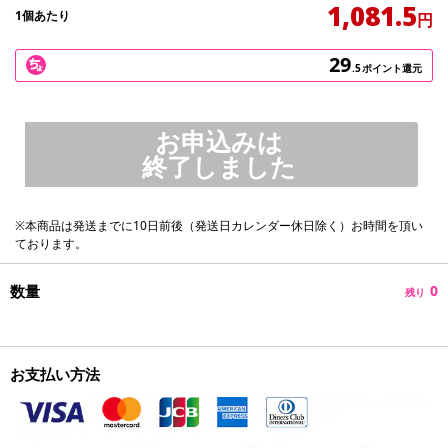
1,081.5
1個あたり
円
29
.5
ポイント還元
お申込みは
終了しました
※本商品は発送までに10日前後（発送日カレンダー休日除く）お時間を頂い
ております。
数量
0
残り
お支払い方法