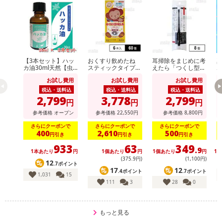
【お支払いについて】
※送料はお試し費用に含まれております。
※d払い、PayPay、au PAY、au PAY(auかんたん決済)、ソフトバン
クまとめて支払い、楽天ペイ、メルペイ、AEON Pay、Amazon Pa
【3本セット】ハッ
おくすり飲めたね
耳掃除をまじめに考
yでお支払いの場合、決済のため外部サイトへ遷移します。
カ油30ml天然【虫
スティックタイプ
えたら「つくし型」
※予約商品は決済手段ごとに定められた決済期限日にお支払いを完
よけ】【消臭対策】
(チョコ風味) 18g×6
にたどり着きました
お試し費用
お試し費用
お試し費用
【アロマに】【バス
本入
了することがございます。ご了承いただいたうえでお申し込みくだ
タイムに】【花粉対
税込・送料込
税込・送料込
税込・送料込
策】
さい。
2,799
3,778
2,799
円
円
円
参考価格
オープン
参考価格
22,550
円
参考価格
8,800
円
発送日カレンダー
さらにクーポンで
さらにクーポンで
さらにクーポンで
400
2,610
500
円引き
円引き
円引き
933
63
349
.9
1本あたり
円
1個あたり
円
1個あたり
円
1
(375
.9
円)
(1,100円)
12
.7ポイント
17
12
.4ポイント
.7ポイント
1,031
15
111
3
28
0
もっと見る