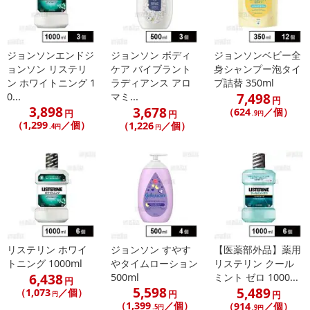
ジョンソンエンドジ
ジョンソン ボディ
ジョンソンベビー全
ョンソン リステリ
ケア バイブラント
身シャンプー泡タイ
ン ホワイトニング 1
ラディアンス アロ
プ詰替 350ml
7,498
0...
マミ...
円
3,898
3,678
（624
／個）
円
円
.9円
（1,299
／個）
（1,226
／個）
.4円
円
リステリン ホワイ
ジョンソン すやす
【医薬部外品】薬用
トニング 1000ml
やタイムローション
リステリン クール
6,438
500ml
ミント ゼロ 1000...
円
5,598
5,489
（1,073
／個）
円
円
円
（1,399
／個）
（914
／個）
.5円
.9円