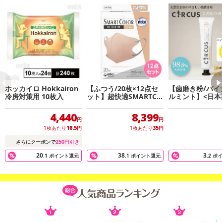
セルフメディケーション税制
対象外
注意事項
ホッカイロ Hokkairon
【ふつう/20枚×12点セ
【歯磨き粉/パイ
【キャンセルについて】
冷房対策用 10枚入
ット】超快適SMARTCO
ルミント】<日本製
※お申込み後のキャンセルはお受けできません。
LOR MyPalette【Pink×
9％天然由来のオ
Gray】
ケア CRUCUS 5
記載されている内容を必ずご確認いただき、お届けする商品セット
4,440
8,399
円
円
にご納得いただきましたうえでお申し込みください。
1枚あたり
18.5
円
1枚あたり
35
円
※パッケージ変更や商品リニューアル(成分など含む)等により、参考
250
さらにクーポンで
円引き
の掲載画像や画像内のバーコードなど、お届け商品と多少異なる場
20
38
3
.1
ポイント還元
.1
ポイント還元
.2
ポ
合がございます。
また、[新たな加工食品の原料原産地表示制度]の経過措置期間の終
了により、商品詳細内に記載の原産国・原材料の表記が旧表記の場
合がございます。
あらかじめご了承いただいた上でお申込みください。なお、本理由
によるお申込み後のキャンセル・返品交換は対応いたしかねます。