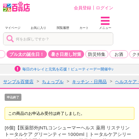
会員登録
ログイン
マイページ
お気に入り
閲覧履歴
カート
メニュー
品
プル太の誕生日！
暑さ日差し対策
防災特集
お酒
ク
毎日のキレイと元気を応援！ビューティーデー開催中♪
サンプル百貨店
ちょっプル
キッチン・日用品
ヘルスケア
申込終了
この商品のお申込み受付は終了しました。
[6個]【医薬部外JNTLコンシューマーヘルス 薬用 リステリン
トータルケア グリーンティー 1000ml | トータルケアシリー