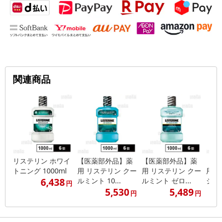
関連商品
リステリン ホワイ
【医薬部外品】薬
【医薬部外品】薬
【医
トニング 1000ml
用 リステリン クー
用 リステリン クー
用 
6,438
ルミント 10...
ルミント ゼロ...
ジナル
円
5,530
5,489
円
円