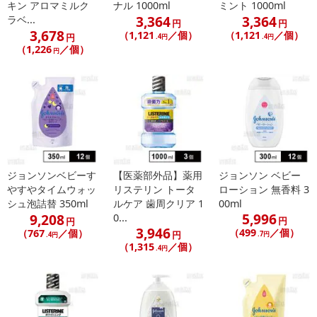
キン アロマミルク
ナル 1000ml
ミント 1000ml
3,364
3,364
ラベ...
円
円
3,678
（1,121
／個）
（1,121
／個）
円
.4円
.4円
（1,226
／個）
円
ジョンソンベビーす
【医薬部外品】薬用
ジョンソン ベビー
やすやタイムウォッ
リステリン トータ
ローション 無香料 3
シュ泡詰替 350ml
ルケア 歯周クリア 1
00ml
5,996
9,208
0...
円
円
3,946
（499
／個）
（767
／個）
円
.7円
.4円
（1,315
／個）
.4円