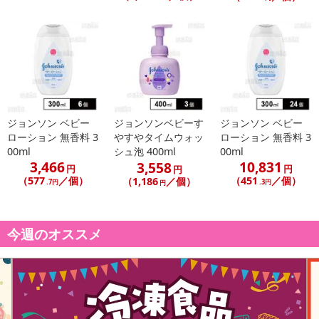
ジョンソン ベビー
ジョンソンベビーす
ジョンソン ベビー
ローション 無香料 3
やすやタイムウォッ
ローション 無香料 3
00ml
シュ泡 400ml
00ml
3,466
10,831
3,558
円
円
円
（577
／個）
（451
／個）
（1,186
／個）
.7円
.3円
円
今週のオススメ