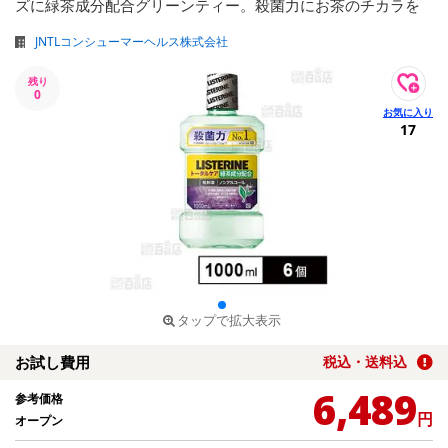
ズに緑茶成分配合グリーンティー。殺菌力にお茶のチカラを
JNTLコンシューマーヘルス株式会社
残り
0
17
タップで拡大表示
お試し費用
税込・送料込
6,489
参考価格
円
オープン