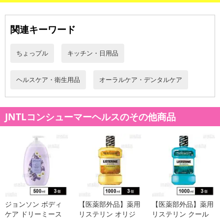
休業日
関連キーワード
■
その他共通および商品カテゴリー別注意事項（※必ずご確認くだ
さい）
ちょっプル
キッチン・日用品
こちらの情報は
2026年07月09日
時点での情報となります。
ヘルスケア・衛生用品
オーラルケア・デンタルケア
JNTLコンシューマーヘルスのその他商品
ジョンソン ボディ
【医薬部外品】薬用
【医薬部外品】薬用
ケア ドリーミース
リステリン オリジ
リステリン クール