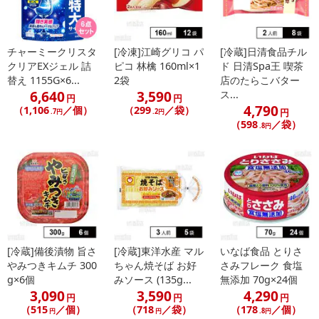
こちらの情報は
2026年07月09日
時点での情報となります。
チャーミークリスタ
[冷凍]江崎グリコ パ
[冷蔵]日清食品チル
クリアEXジェル 詰
ピコ 林檎 160ml×1
ド 日清Spa王 喫茶
替え 1155G×6...
2袋
店のたらこバター
6,640
3,590
ス...
円
円
4,790
（1,106
／個）
（299
／袋）
円
.7円
.2円
（598
／袋）
.8円
[冷蔵]備後漬物 旨さ
[冷蔵]東洋水産 マル
いなば食品 とりさ
やみつきキムチ 300
ちゃん焼そば お好
さみフレーク 食塩
g×6個
みソース (135g...
無添加 70g×24個
3,090
3,590
4,290
円
円
円
（515
／個）
（718
／袋）
（178
／個）
円
円
.8円