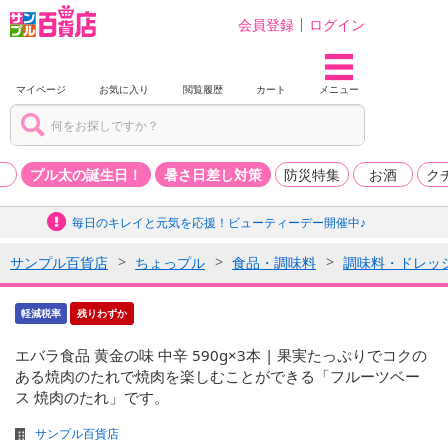
会員登録
ログイン
マイページ
お気に入り
閲覧履歴
カート
メニュー
品
プル太の誕生日！
暑さ日差し対策
防災特集
お酒
ク
毎日のキレイと元気を応援！ビューティーデー開催中♪
サンプル百貨店
ちょっプル
食品・調味料
調味料・ドレッ
軽減税率
残りわずか
エバラ食品 黄金の味 中辛 590g×3本 | 果実たっぷりでコクの
ある焼肉のたれで焼肉を楽しむことができる「フルーツベー
ス 焼肉のたれ」です。
サンプル百貨店