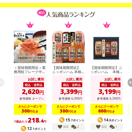
注意事項
【キャンセルについて】
※お申込み後のキャンセルはお受けできません。
記載されている内容を必ずご確認いただき、お届けする商品セット
にご納得いただきましたうえでお申し込みください。
※パッケージ変更や商品リニューアル(成分など含む)等により、参考
の掲載画像や画像内のバーコードなど、お届け商品と多少異なる場
合がございます。
また、[新たな加工食品の原料原産地表示制度]の経過措置期間の終
＜賞味期限間近＞業
【賞味期限間近】
【賞味期限間近】ニ
生
務用鮭フレーク中骨
ニッポンハム 本格
ッポンハム 本格
8
了により、商品詳細内に記載の原産国・原材料の表記が旧表記の場
入り 60g×12個
派ギフト(NRB-54)
派ギフト(NH-513)
お試し費用
お試し費用
お試し費用
合がございます。
税込・送料込
税込・送料込
税込・送料込
あらかじめご了承いただいた上でお申込みください。なお、本理由
2,620
3,399
3,199
円
円
円
によるお申込み後のキャンセル・返品交換は対応いたしかねます。
参考価格
オープン
参考価格
6,390
円
参考価格
6,390
円
【お支払いについて】
さらにクーポンで
さらにクーポンで
さらにクーポンで
300
300
600
円引き
円引き
円引き
※送料はお試し費用に含まれております。
218
15
14
※d払い、PayPay、au PAY、au PAY（auかんたん決済）、ソフトバ
.4
.7ポイント
.8ポイント
1個あたり
円
ンクまとめて支払い、楽天ペイ、メルペイ、AEON Pay、Amazon
333
2
323
1
12
.1ポイント