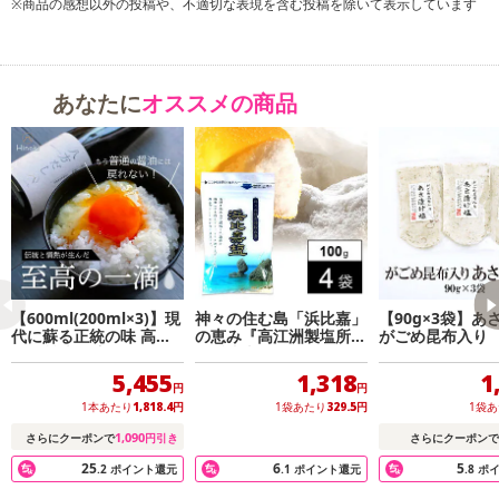
※商品の感想以外の投稿や、不適切な表現を含む投稿を除いて表示しています
あなたに
オススメの商品
【600ml(200ml×3)】現
神々の住む島「浜比嘉」
【90g×3袋】あ
代に蘇る正統の味 高級
の恵み『高江洲製塩所
がごめ昆布入り
だし醤油 八方だし
の浜比嘉塩』(100g)×4
袋
5,455
1,318
1
円
円
1本あたり
1,818.4
円
1袋あたり
329.5
円
1袋
1,090
さらにクーポンで
円引き
さらにクーポンで
25
6
5
.2
ポイント還元
.1
ポイント還元
.8
ポ