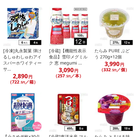
[冷凍]丸永製菓 弾け
[冷蔵]【機能性表示
たらみ PURE ぶど
るしゅわしゅわアイ
食品】雪印メグミル
う 270g×12個
3,990
スバーホワイティー
ク 恵 megumi ...
円
3,090
サ...
（332
／個）
円
.5円
2,890
（257
／本）
円
.5円
（722
／箱）
.5円
【小さめ/6枚×30点
[冷蔵]東洋水産 マル
たらみ とろける味