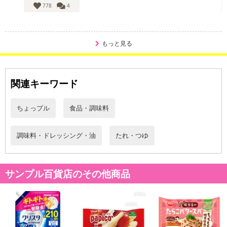
Payでお支払いの場合、決済のため外部サイトへ遷移します。
778
4
※予約商品は決済手段ごとに定められた決済期限日にお支払いを完
了することがございます。ご了承いただいたうえでお申し込みくだ
さい。
もっと見る
発送日カレンダー
関連キーワード
ちょっプル
食品・調味料
調味料・ドレッシング・油
たれ・つゆ
サンプル百貨店のその他商品
休業日
■
その他共通および商品カテゴリー別注意事項（※必ずご確認くだ
さい）