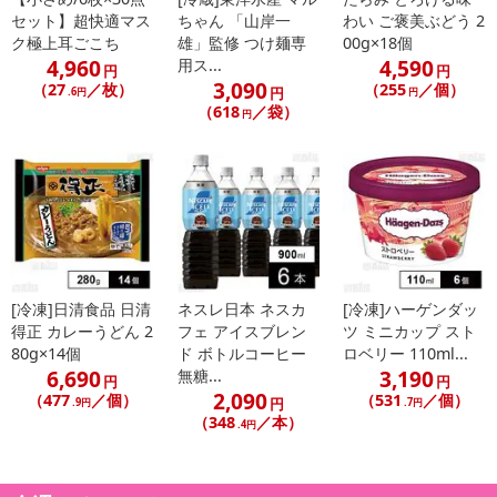
セット】超快適マス
ちゃん 「山岸一
わい ご褒美ぶどう 2
ク極上耳ごこち
雄」監修 つけ麺専
00g×18個
4,960
4,590
用ス...
円
円
3,090
（27
／枚）
（255
／個）
円
.6円
円
（618
／袋）
円
[冷凍]日清食品 日清
ネスレ日本 ネスカ
[冷凍]ハーゲンダッ
得正 カレーうどん 2
フェ アイスブレン
ツ ミニカップ スト
80g×14個
ド ボトルコーヒー
ロベリー 110ml...
6,690
3,190
無糖...
円
円
2,090
（477
／個）
（531
／個）
円
.9円
.7円
（348
／本）
.4円