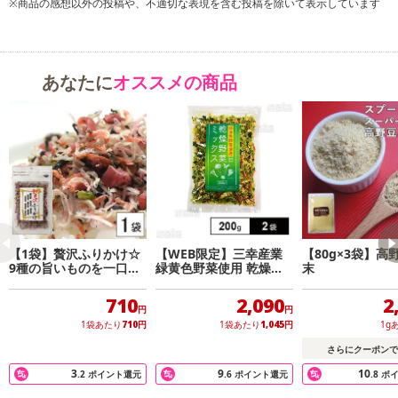
※商品の感想以外の投稿や、不適切な表現を含む投稿を除いて表示しています
あなたに
オススメの商品
【1袋】贅沢ふりかけ☆
【WEB限定】三幸産業
【80g×3袋】高
9種の旨いものを一口で♪
緑黄色野菜使用 乾燥野
末
※2セット申込で1袋プレ
菜ミックス [チャック付
ゼント！
き] 200g×2袋
710
2,090
2
円
円
1袋あたり
710
円
1袋あたり
1,045
円
1g
さらにクーポンで
3
9
10
.2
ポイント還元
.6
ポイント還元
.8
ポ