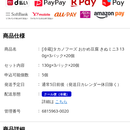
商品仕様
商品名
[冷蔵]タカノフーズ おかめ豆腐 きぬミニ3 13
0g×3パック×20個
セット内容
130g×3パック×20個
申込可能個数
5個
発送予定日
通常5日前後（発送日カレンダー休日除く）
配送形態
クール便（冷蔵）
詳細は
こちら
管理番号
6815963-0020
商品詳細