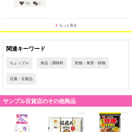
の掲載画像や画像内のバーコードなど、お届け商品と多少異なる場
796
5
合がございます。
また、[新たな加工食品の原料原産地表示制度]の経過措置期間の終
了により、商品詳細内に記載の原産国・原材料の表記が旧表記の場
もっと見る
合がございます。
あらかじめご了承いただいた上でお申込みください。なお、本理由
によるお申込み後のキャンセル・返品交換は対応いたしかねます。
関連キーワード
【お支払いについて】
ちょっプル
食品・調味料
乾物・海苔・粉物
※送料はお試し費用に含まれております。
※d払い、PayPay、au PAY、au PAY（auかんたん決済）、ソフトバ
ンクまとめて支払い、楽天ペイ、メルペイ、AEON Pay、Amazon
豆腐・豆製品
Payでお支払いの場合、決済のため外部サイトへ遷移します。
※予約商品は決済手段ごとに定められた決済期限日にお支払いを完
了することがございます。ご了承いただいたうえでお申し込みくだ
サンプル百貨店のその他商品
さい。
発送日カレンダー