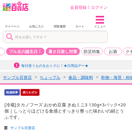
会員登録
ログイン
マイページ
お気に入り
閲覧履歴
カート
メニュー
品
プル太の誕生日！
暑さ日差し対策
防災特集
お酒
ク
毎日使うものをおトクに！★日用品デー★
サンプル百貨店
ちょっプル
食品・調味料
乾物・海苔・粉
軽減税率
残りわずか
[冷蔵]タカノフーズ おかめ豆腐 きぬミニ3 130g×3パック×20
個 | しっとりほどける食感とすっきり整った味わいの絹とう
ふです。
サンプル百貨店