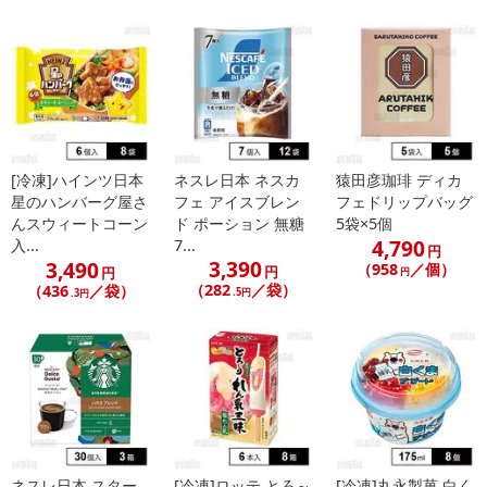
[冷凍]ハインツ日本
ネスレ日本 ネスカ
猿田彦珈琲 ディカ
星のハンバーグ屋さ
フェ アイスブレン
フェドリップバッグ
んスウィートコーン
ド ポーション 無糖
5袋×5個
4,790
入...
7...
円
3,390
3,490
（958
／個）
円
円
円
（282
／袋）
（436
／袋）
.5円
.3円
ネスレ日本 スター
[冷凍]ロッテ とろ～
[冷凍]丸永製菓 白く