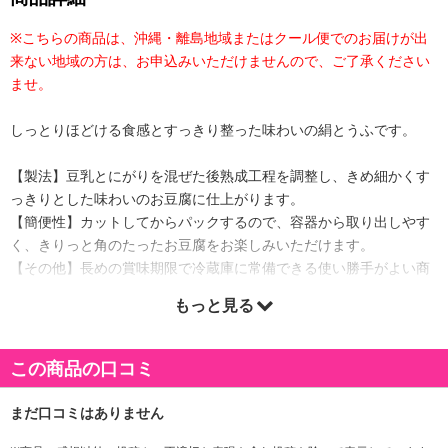
※こちらの商品は、沖縄・離島地域またはクール便でのお届けが出
来ない地域の方は、お申込みいただけませんので、ご了承ください
ませ。
しっとりほどける食感とすっきり整った味わいの絹とうふです。
【製法】豆乳とにがりを混ぜた後熟成工程を調整し、きめ細かくす
っきりとした味わいのお豆腐に仕上がります。
【簡便性】カットしてからパックするので、容器から取り出しやす
く、きりっと角のたったお豆腐をお楽しみいただけます。
【その他】長めの賞味期限で冷蔵庫に常備できる使い勝手がよい商
品です。
もっと見る
賞味期限について:
賞味期限記載のない商品については、お客様に残存期間のある商品をお届け
いたします。
この商品の口コミ
アレルギー表示:
大豆