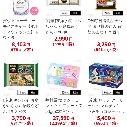
ダヴ ビューティー
[冷蔵]東洋水産 マル
[冷蔵]日清食品チル
モイスチャー【泡ボ
ちゃん 稲庭風細う
ド まぜ麺の達人 背
ディウォッシュ】ト
どん (180g×...
徳のまぜそば 旨辛
2,990
ワイラ...
に...
円
8,103
3,290
（598
／袋）
円
円
円
（675
／本）
（548
／袋）
.3円
.4円
休業日
■
その他共通および商品カテゴリー別注意事項（※必ずご確認くだ
さい）
こちらの情報は
2026年07月09日
時点での情報となります。
[冷凍]キンレイ お水
井村屋 塩ぷるレモ
[冷凍]ロッテ クーリ
がいらない鍋焼うど
ン・ウメ アソート 7
ッシュ マルチ バニ
ん 1食入×6袋
50g(50本入)×...
ラ＆チョコレート(...
3,790
27,590
5,490
円
円
円
（631
／袋）
（2,299
／箱）
（686
／箱）
.7円
.2円
.3円