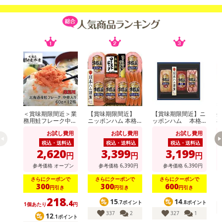
注意事項
※こちらの商品は、沖縄・離島地域またはクール便でのお届けが出
来ない地域の方は、お申込みいただけませんので、ご了承ください
ませ。
※配送時に、ご不在でお受け取りいただけなかった場合、通常より
保管期間が短くなっておりますので、お早目に配送業者へ再配達を
ご連絡ください。
※保管期間切れにより返送となった場合は、配送元に返送となりま
＜賞味期限間近＞業
【賞味期限間近】
【賞味期限間近】ニ
生
務用鮭フレーク中骨
ニッポンハム 本格
ッポンハム 本格
8
す。お申込みは、キャンセル返金とさせていただきます。
入り 60g×12個
派ギフト(NRB-54)
派ギフト(NH-513)
お試し費用
お試し費用
お試し費用
※クロネコメンバーズへご登録いただきましても「再配達依頼・お
税込・送料込
税込・送料込
税込・送料込
届け日変更」をお受けが出来ません。
2,620
3,399
3,199
円
円
円
参考価格
オープン
参考価格
6,390
円
参考価格
6,390
円
【キャンセルについて】
※お申込み後のキャンセルはお受けできません。
さらにクーポンで
さらにクーポンで
さらにクーポンで
300
300
600
円引き
円引き
円引き
記載されている内容を必ずご確認いただき、お届けする商品セット
218
15
14
にご納得いただきましたうえでお申し込みください。
.4
.7ポイント
.8ポイント
1個あたり
円
※パッケージ変更や商品リニューアル(成分など含む)等により、参考
337
2
327
1
12
.1ポイント