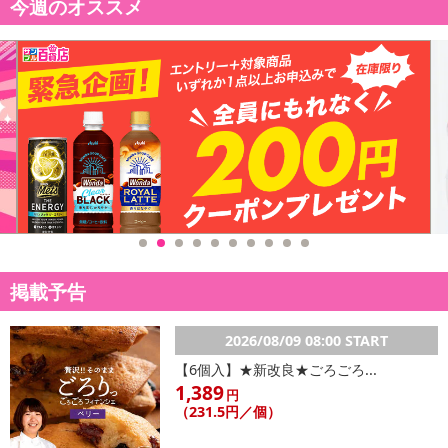
今週のオススメ
掲載予告
2026/08/09 08:00 START
【6個入】★新改良★ごろごろ...
1,389
円
（231.5円／個）