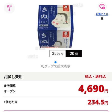
残り
5
0
タップで拡大表示
お試し費用
税込・送料込
4,690
参考価格
円
オープン
234.5
1個あたり
円