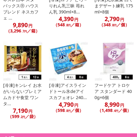
バックスⓇ ハウス
りれん乳三昧 苺れ
まデザート練乳 175
ブレンド ネスカフ
ん乳 390ml×8...
ml×8個
4,390
2,790
ェ ...
円
円
9,890
（548
／箱）
（348
／個）
円
.8円
.8円
（3,296
／箱）
.7円
[冷凍]キンレイ お水
[冷凍]アイスライン
フードケア トロケ
がいらないプレミア
ドトール氷deアイ
ア スタンダード 40
ムカドヤ食堂 ワン
スカフェオレ 240...
0g×6個
4,790
8,990
タ...
円
円
7,190
（598
／個）
（1,498
／個）
円
.8円
.4円
（599
／袋）
.2円