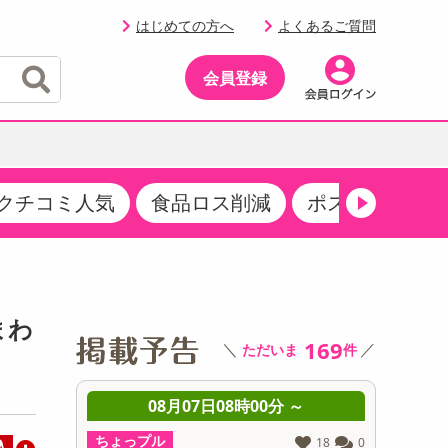
はじめての方へ
よくあるご質問
会員登録
クチコミ人気
食品ロス削減
ポストにお届け
イベント
・サプリメント
品
・収納・寝具
マタニティ
ケア
イベント最新情報（RSPほか）
その他 食品
製菓・製パン材料
飲料ギフト
生活雑貨
メンズ
AV機器
クーポン
その他 お菓子・スイーツ
その他 飲料
スポーツ・アウトドア用品
ベビー・キッズ
その他 家電
まわ
商品限定クーポン
169
＼
／
ただいま
件
介護用品
レッグウェア
その他 キッチン・日用品
その他 ファッション
サンプリング
 ～
08月07日08時00分 ～
0
抽選サンプル
ちょっプル
ちょっプ
5
0
18
0
込