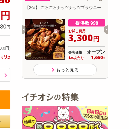
初回トライアル
4
シュ サシェ
【2個】 ごろごろナッツナッツブラウニー
香るAroma
円
サ
9g(5包入
g(5包入)
数 100
提供数 998
80
円
用
お試し費用
230
3,300
円
円
0.0円)
オープン
オープン
参考価格
95
24
1,650
り
り
1本あたり
.6
円
円
もっと見る