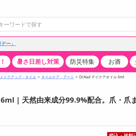
得デー』
！
暑さ日差し対策
防災特集
お酒
て見る
特設コーナー
食品・調味料
生鮮食品
お菓子
アイス・スイーツ
飲料
お酒
洗剤
キッチン・日用品
健康・ダイエット
医薬品・医薬部外
インテリア・家具
ファッション
家電
ベビー・キッズ・
ペット用品
加工食品
ヘアケア・ボディ
ビューティーケア
特集一覧
メイクアップ・ネイル
ネイルケア・アート
Dr.Nail デイケアオイル 6ml
全国うまいもの博
米・雑穀
肉・肉加工品
スナック菓子
アイスクリーム・シャーベット
水・ミネラルウォーター・炭酸水
ビール・発泡酒・新ジャンル
キッチン・台所用洗剤
掃除用具
健康食品・飲料
第二類医薬品
収納用品
トップス
生活家電
ベビーおむつ・トイレ用品
犬用品
カップ麺・乾麺・パスタ
ヘアケア・スタイリング
スキンケア・基礎化粧品
クチコミで選ばれた人気商品
パン・シリアル・コーンフレーク
魚介類・シーフード・水産加工品
クッキー・クラッカー
ケーキ・スイーツ
お茶・紅茶（ソフトドリンク）
ワイン
洗濯用洗剤・柔軟剤・漂白剤
洗濯用品
ダイエット
指定第二類医薬品
寝具・布団
ボトムス
キッチン家電
授乳グッズ
猫用品
インスタント・レトルト・冷凍食品・惣菜
ボディケア
ベースメイク・メイクアップ・ネイル
ル 6ml | 天然由来成分99.9%配合。爪・爪
チーズ・ヨーグルト・乳製品・卵
フルーツ・果物・果物加工品
キャンディ・ガム・タブレット
お菓子・スイーツギフト
コーヒー（ソフトドリンク）
日本酒・焼酎
バス・お風呂用洗剤
トイレ・バス用品
サプリメント
第三類医薬品
マット・カーペット・クッション
シューズ
冷房・暖房器具・空調
食事グッズ
その他 ペット用品
ナチュラル・オーガニックコスメ
ポイント
調味料・ドレッシング・油
野菜・きのこ
せんべい・米菓
果実・野菜・清涼・乳飲料
洋酒・リキュール
トイレ用洗剤
タオル
美容サプリメント・ドリンク
医薬部外品
テーブル・デスク・カウンター
バッグ
美容・健康家電
ベビー用品・雑貨
香水・アロマ
08月06日22時00分 ～
08月06日22時00分
ポイント履歴
缶詰・瓶詰・ジャム・はちみつ
ミールキット
チョコレート
トクホ
果実酒・梅酒
住居用洗剤
日用品
スポーツサプリメント・ドリンク
チェア・ソファ
財布・小物
パソコン・プリンター・パソコン周辺機器
家具・寝具
っプル
ちょっプル
ちょっプルポイントとは？
22
0
税込・送料