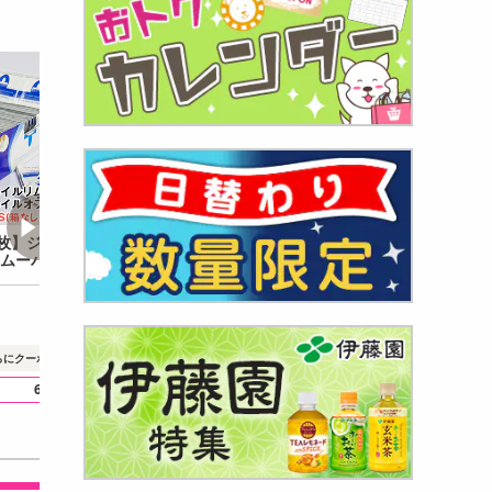
0枚】ジェルネイル
【#02】毎日の化粧を手
【ピンクMS-2】<
ムーバーパッド bi
軽に！携帯できるツイン
ット> ペン型で簡
uty
スティックシャドー
ジェルミラーネイ
ト
1,387
1,199
2
円
円
1枚あたり
7
円
1個あた
100
200
らにクーポンで
円引き
さらにクーポンで
円引き
さらにクーポンで
6
5
11
.3
ポイント還元
.4
ポイント還元
.6
ポイ