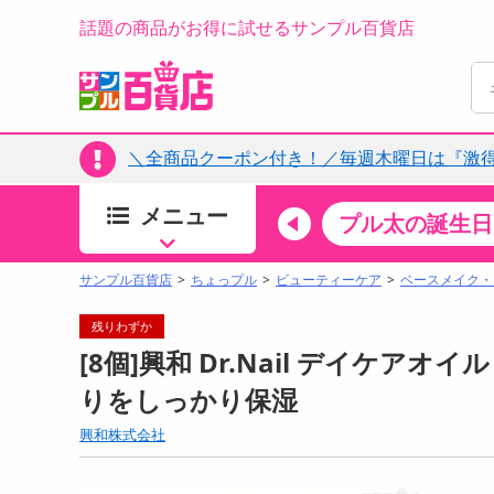
話題の商品がお得に試せるサンプル百貨店
＼全商品クーポン付き！／毎週木曜日は『激
メニュー
ちょっプルカテゴリ
キッチン・日用品
食品
プル太の誕生日
すべ
食品・調味料
サンプル百貨店
ちょっプル
ビューティーケア
ベースメイク・
生鮮食品
残りわずか
加工食品
[8個]興和 Dr.Nail デイケアオイ
お菓子
りをしっかり保湿
アイス・スイーツ
興和株式会社
飲料
00分 ～
08月07日08時00分 ～
お酒
ちょっプル
ちょ
249
2
319
3