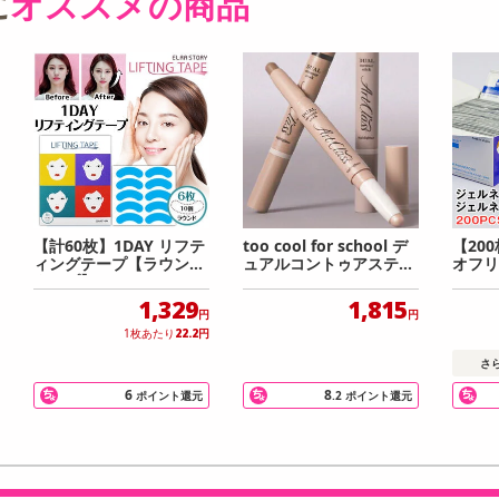
に
オススメの商品
【計60枚】1DAY リフテ
too cool for school デ
【20
ィングテープ【ラウンド
ュアルコントゥアスティ
オフリ
タイプ】（ELRASTOR
ック #2 COOL DUO
labea
Y）
1,329
1,815
円
円
1枚あたり
22.2
円
さ
6
8
ポイント還元
.2
ポイント還元