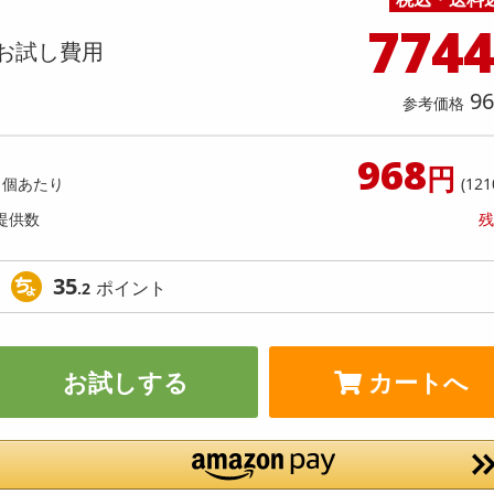
料理の素
ナッツ・ドライフルーツ
栄養ドリンク・エナジードリンク
チューハイ・カクテル
洗剤ギフト
ヘルスケア・衛生用品
健康グッズ
インテリア雑貨
時計
記録メディア・メモリーカード
マタニティ
774
O VCブーストジェルウォッシュ サシェ
SKIO VCブーストジェルウォッ
乾物・海苔・粉物
ゼリー・プリン
お茶・紅茶（茶葉）
ノンアルコール飲料
その他 洗剤
キッチン雑貨・食器・消耗品
アウトドア・イベント用品・DIY・工具
アクセサリー
その他 ベビー・キッズ・マタニティ
スマートフォン・携帯電話・タブレットアクセ
お試し費用
ンプル 2g (試供品)
ットサンプル 2g (試供品)
店舗
リー
カレー・シチュー
和菓子
コーヒー(豆・インスタント）
ビール・ワイン・お酒ギフト
調理器具・鍋・包丁
その他 インテリア・家具
ファッション雑貨
電池
提供数 259
提供
96
店舗情報
参考価格
食品ギフト
おつまみ
ココア・チョコレート飲料
その他 アルコール飲料
弁当箱・水筒・弁当グッズ
下着・ルームウェア
電球・蛍光灯・照明
お試し費用
お試し費
2,759
1,
円
968
円
1個あたり
(121
オープン
参考価格
参考価格
18
提供数
残
1個あたり
1個あた
.4
円
35
ポイント
.2
お試しする
カートへ