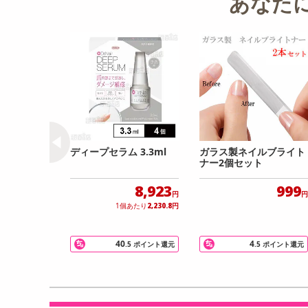
あなた
ディープセラム 3.3ml
ガラス製ネイルブライト
ナー2個セット
8,923
999
円
円
1個あたり
2,230.8
円
40
4
.5
ポイント還元
.5
ポイント還元