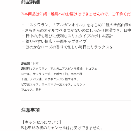
商品詳細
※本商品は沖縄・離島へのお届けはできませんので、ご了承くだ
・ 「スクワラン」「アルガンオイル」をはじめ11種の天然由
・さらさらのオイルでベタつかないのにしっかり保湿でき、日
・ 日中の持ち運びに便利なスリムタイプのボトル設計
・ 塗りやすい幅広・平面チップタイプ
・ ほのかなローズの香りで忙しい毎日にリラックスを
原産国：
日本
原材料：
スクワラン、アルガニアスピノサ核油、トコフェ
ロール、サフラワー油、アボカド油、ホホバ種
子油、ノバラ油、オタネニンジン根エキス、
ビワ葉エキス、ローズマリー葉エキス、カミツレ
花エキス、香料
注意事項
【キャンセルについて】
※お申込み後のキャンセルはお受けできません。