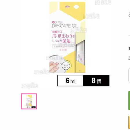
洗剤
 ほうじ茶×カモミール
TULLY'S&TEA 金木犀香るアールグレイ 18g
SKI
キッチン・日用品
茶×ホワイトリリー 9
(10包入)
ットサ
ヘアケア・ボディケア
提供数 134
提供数 102
ビューティーケア
試し費用
お試し費用
,966
3,498
円
円
健康・ダイエット・サプリメント
医薬品・医薬部外品
6,912
8,208
考価格
参考価格
円
円
インテリア・家具・収納・寝具
19
17
杯あたり
1杯あたり
.7
.5
円
円
ファッション
家電
ベビー・キッズ・マタニティ
ペット用品
クーポン・資格・学習
掲載予告