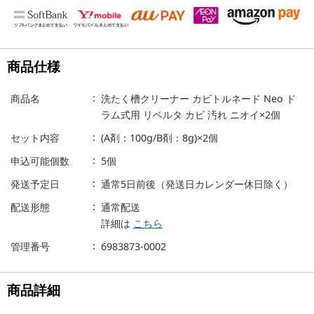
商品仕様
商品名
洗たく槽クリーナー カビトルネード Neo ド
ラム式用 リベルタ カビ 汚れ ニオイ×2個
セット内容
(A剤：100g/B剤：8g)×2個
申込可能個数
5個
発送予定日
通常5日前後（発送日カレンダー休日除く）
配送形態
通常配送
詳細は
こちら
管理番号
6983873-0002
商品詳細