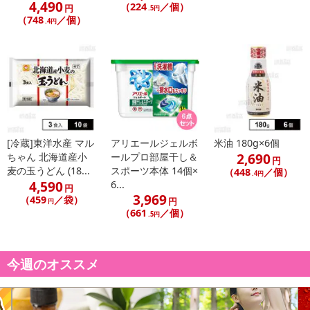
4,490
（224
／個）
円
.5円
【お支払いについて】
（748
／個）
.4円
※送料はお試し費用に含まれております。
※d払い、PayPay、au PAY、au PAY（auかんたん決済）、ソフトバ
ンクまとめて支払い、楽天ペイ、メルペイ、AEON Pay、Amazon
Payでお支払いの場合、決済のため外部サイトへ遷移します。
※予約商品は決済手段ごとに定められた決済期限日にお支払いを完
了することがございます。ご了承いただいたうえでお申し込みくだ
さい。
[冷蔵]東洋水産 マル
アリエールジェルボ
米油 180g×6個
2,690
ちゃん 北海道産小
ールプロ部屋干し＆
円
発送日カレンダー
麦の玉うどん (18...
スポーツ本体 14個×
（448
／個）
.4円
4,590
6...
円
3,969
（459
／袋）
円
円
（661
／個）
.5円
今週のオススメ