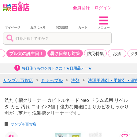
会員登録
ログイン
マイページ
お気に入り
閲覧履歴
カート
メニュー
品
プル太の誕生日！
暑さ日差し対策
防災特集
お酒
ク
毎日使うものをおトクに！★日用品デー★
サンプル百貨店
ちょっプル
洗剤
洗濯用洗剤・柔軟剤・漂
洗たく槽クリーナー カビトルネード Neo ドラム式用 リベル
タ カビ 汚れ ニオイ×2個 | 強力な発砲によりカビをしっかり
剥がし落とす洗濯槽クリーナーです。
サンプル百貨店
残り