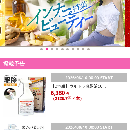
休業日
■
その他共通および商品カテゴリー別注意事項（※必ずご確認くだ
さい）
こちらの情報は
2026年07月09日
時点での情報となります。
掲載予告
2026/08/10 00:00 START
【3本組】ウルトラ蟻退治50...
6,380
円
（2126.7円／本）
2026/08/10 00:00 START