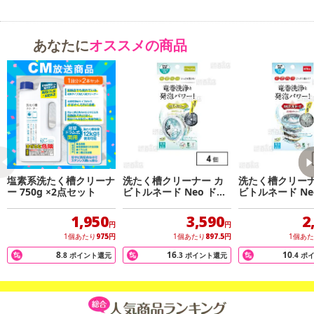
あなたに
オススメの商品
塩素系洗たく槽クリーナ
洗たく槽クリーナー カ
洗たく槽クリーナ
ー 750g ×2点セット
ビトルネード Neo ドラ
ビトルネード Ne
ム式用 リベルタ カビ 汚
用 リベルタ カビ
れ ニオイ×4個
ニオイ×2個
1,950
3,590
2
円
円
1個あたり
975
円
1個あたり
897.5
円
1個あ
8
16
10
.8
ポイント還元
.3
ポイント還元
.4
ポ