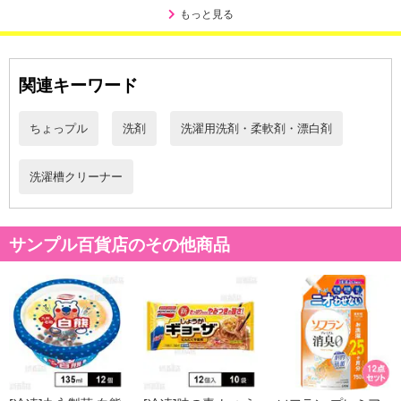
もっと見る
関連キーワード
ちょっプル
洗剤
洗濯用洗剤・柔軟剤・漂白剤
洗濯槽クリーナー
本品は、強力な発砲によりカビをしっかり剥がし落とす洗濯槽クリ
サンプル百貨店のその他商品
ーナーです。
過炭酸ナトリウムの効果を高める発泡促進剤を併せて使用すること
で、洗濯槽の内側に溜まっている汚れを根こそぎごっそり剥がし落
とします。