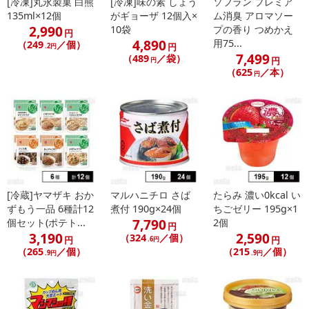
[冷凍]丸永製菓 白熊
[冷凍]味の素 しょう
ソフラン プレミア
135ml×12個
がギョーザ 12個入×
ム消臭 アロマソー
2,990
10袋
プの香り つめかえ
円
4,890
用75...
（249
／個）
円
.2円
7,499
（489
／袋）
円
円
（625
／本）
円
[冷蔵]ヤマザキ おか
マルハニチロ さば
たらみ 濃い0kcal い
ずもう一品 6種計12
煮付 190g×24個
ちごゼリー 195g×1
7,790
個セット(ポテト...
2個
円
3,190
2,590
（324
／個）
円
円
.6円
（265
／個）
（215
／個）
.9円
.9円