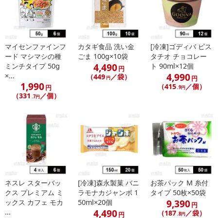
マイセンファインフ
カタギ食品 洗い金
[冷凍]ゴディバ ピス
ード マシマシの種
ごま 100g×10袋
タチオ チョコレー
注意事項
4,490
ミンチタイプ 50g
ト 90ml×12個
円
4,990
×...
（449
／袋）
円
円
【キャンセルについて】
1,990
（415
／個）
円
.9円
※お申込み後のキャンセルはお受けできません。
（331
／個）
.7円
記載されている内容を必ずご確認いただき、お届けする商品セット
にご納得いただきましたうえでお申し込みください。
※パッケージ変更や商品リニューアル(成分など含む)等により、参考
の掲載画像や画像内のバーコードなど、お届け商品と多少異なる場
合がございます。
また、[新たな加工食品の原料原産地表示制度]の経過措置期間の終
了により、商品詳細内に記載の原産国・原材料の表記が旧表記の場
ネスレ スターバッ
[冷凍]森永製菓 バニ
お茶パック M 糸付
合がございます。
クス プレミアム ミ
ラモナカジャンボ 1
タイプ 50枚×50袋
あらかじめご了承いただいた上でお申込みください。なお、本理由
9,390
ックス カフェ モカ
50ml×20個
円
によるお申込み後のキャンセル・返品交換は対応いたしかねます。
4,490
...
（187
／袋）
円
.8円