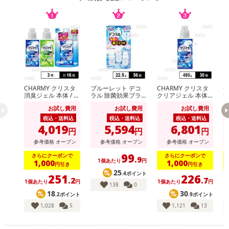
CHARMY クリスタ
ブルーレット デコ
CHARMY クリスタ
C
消臭ジェル 本体 / ク
ラル 除菌効果プラ
クリアジェル 本体 4
消
リアジェル 本体＆
ス フレッシュソー
80g
リ
お試し費用
お試し費用
お試し費用
つめかえ用
プ 22.5g
税込・送料込
税込・送料込
税込・送料込
4,019
5,594
6,801
円
円
円
参考価格
オープン
参考価格
オープン
参考価格
オープン
99
さらにクーポンで
さらにクーポンで
.9
1個あたり
円
1,000
1,000
円引き
円引き
25
.4ポイント
251
226
.2
.7
1個あたり
円
1個あたり
円
1
138
0
18
30
.2ポイント
.9ポイント
1,028
5
1,121
13