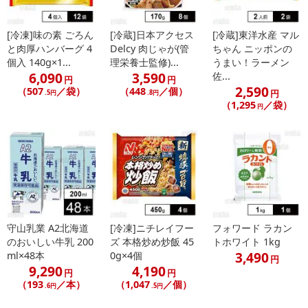
※お申込み後のキャンセルはお受けできません。
記載されている内容を必ずご確認いただき、お届けする商品セット
[冷凍]味の素 ごろん
[冷蔵]日本アクセス
[冷蔵]東洋水産 マル
にご納得いただきましたうえでお申し込みください。
と肉厚ハンバーグ 4
Delcy 肉じゃが(管
ちゃん ニッポンの
※パッケージ変更や商品リニューアル(成分など含む)等により、参考
個入 140g×1...
理栄養士監修)...
うまい！ラーメン
の掲載画像や画像内のバーコードなど、お届け商品と多少異なる場
6,090
3,590
佐...
円
円
合がございます。
2,590
（507
／袋）
（448
／個）
円
.5円
.8円
また、[新たな加工食品の原料原産地表示制度]の経過措置期間の終
（1,295
／袋）
円
了により、商品詳細内に記載の原産国・原材料の表記が旧表記の場
合がございます。
あらかじめご了承いただいた上でお申込みください。なお、本理由
によるお申込み後のキャンセル・返品交換は対応いたしかねます。
【お支払いについて】
※送料はお試し費用に含まれております。
守山乳業 A2北海道
[冷凍]ニチレイフー
フォワード ラカン
※d払い、PayPay、au PAY、au PAY（auかんたん決済）、ソフトバ
のおいしい牛乳 200
ズ 本格炒め炒飯 45
トホワイト 1kg
ンクまとめて支払い、楽天ペイ、メルペイ、AEON Pay、Amazon
3,490
ml×48本
0g×4個
円
Payでお支払いの場合、決済のため外部サイトへ遷移します。
9,290
4,190
円
円
※予約商品は決済手段ごとに定められた決済期限日にお支払いを完
（193
／本）
（1,047
／個）
.6円
.5円
了することがございます。ご了承いただいたうえでお申し込みくだ