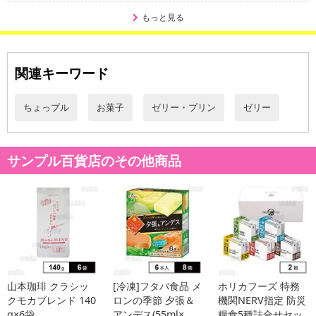
もっと見る
関連キーワード
ちょっプル
お菓子
ゼリー・プリン
ゼリー
サンプル百貨店のその他商品
旬の時期に収穫した温州みかん果肉を使用し、みかんの香り・味わ
い・食感をシンプルに味わえるゼリーです。
クリアでみずみずしく、つるんぷるんとした口当たりのゼリーに、
上質なフルーツの香り・味わい・食感をギュッと閉じ込めました。
賞味期限について:
賞味期限記載のない商品については、お客様に残存期間のある商品をお届け
いたします。
山本珈琲 クラシッ
[冷凍]フタバ食品 メ
ホリカフーズ 特務
クモカブレンド 140
ロンの季節 夕張＆
機関NERV指定 防災
g×6袋
アンデス(55ml×...
糧食5種詰合せセッ