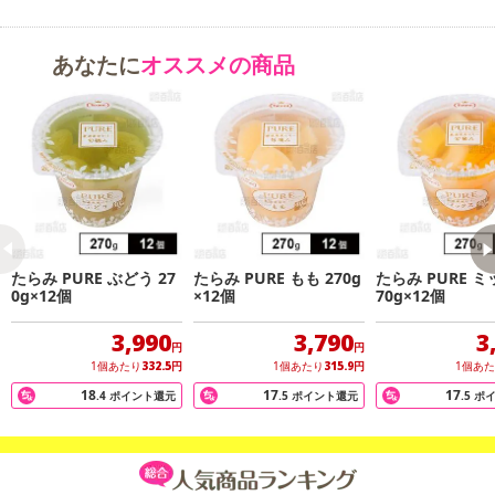
あなたに
オススメの商品
たらみ PURE ぶどう 27
たらみ PURE もも 270g
たらみ PURE ミ
0g×12個
×12個
70g×12個
3,990
3,790
3
円
円
1個あたり
332.5
円
1個あたり
315.9
円
1個あ
18
17
17
.4
ポイント還元
.5
ポイント還元
.5
ポ