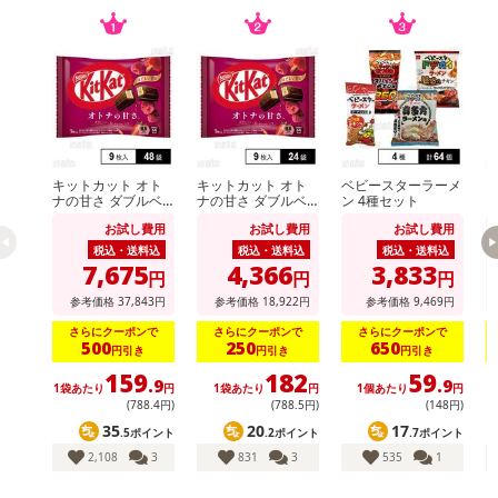
キットカット オト
キットカット オト
ベビースターラーメ
ナの甘さ ダブルベ
ナの甘さ ダブルベ
ン 4種セット
i
リー＆ナッツ仕立て
リー＆ナッツ仕立て
M
お試し費用
お試し費用
お試し費用
9枚入
9枚入
税込・送料込
税込・送料込
税込・送料込
7,675
4,366
3,833
円
円
円
参考価格
37,843
円
参考価格
18,922
円
参考価格
9,469
円
さらにクーポンで
さらにクーポンで
さらにクーポンで
500
250
650
円引き
円引き
円引き
159
182
59
.9
.9
1袋あたり
円
1袋あたり
円
1個あたり
円
1
(788
.4
円)
(788
.5
円)
(148円)
35
20
17
.5ポイント
.2ポイント
.7ポイント
2,108
3
831
3
535
1