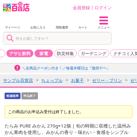
会員登録
ログイン
マイページ
お気に入り
閲覧履歴
カート
メニュー
品
アサヒ飲料
家電
防災特集
ガーデニング
クチコミ人
＼全商品クーポン付き！／毎週木曜日は『激得デー』
サンプル百貨店
ちょっプル
お菓子
ゼリー・プリン
ゼ
軽減税率
申込終了
この商品のお申込み受付は終了しました。
たらみ PURE みかん 270g×12個 | 旬の時期に収穫した温州み
かん果肉を使用し、みかんの香り・味わい・食感をシンプル