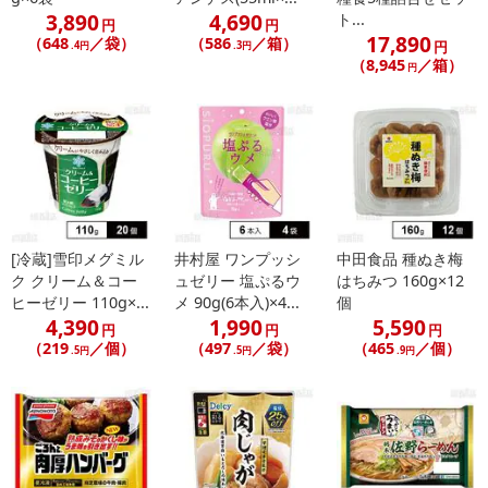
アレルギー表示:
りんご
3,890
4,690
ト...
円
円
17,890
（648
／袋）
（586
／箱）
円
.4円
.3円
（8,945
／箱）
円
[冷蔵]雪印メグミル
井村屋 ワンプッシ
中田食品 種ぬき梅
ク クリーム＆コー
ュゼリー 塩ぷるウ
はちみつ 160g×12
ヒーゼリー 110g×...
メ 90g(6本入)×4...
個
4,390
1,990
5,590
円
円
円
（219
／個）
（497
／袋）
（465
／個）
.5円
.5円
.9円
注意事項
【キャンセルについて】