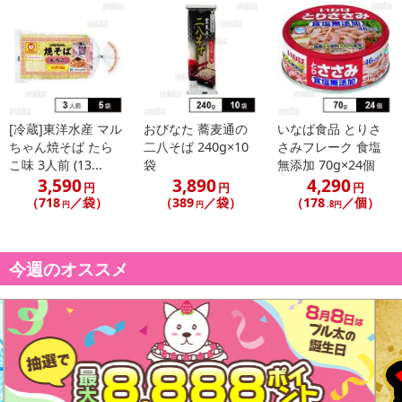
さい。
発送日カレンダー
[冷蔵]東洋水産 マル
おびなた 蕎麦通の
いなば食品 とりさ
ちゃん焼そば たら
二八そば 240g×10
さみフレーク 食塩
こ味 3人前 (13...
袋
無添加 70g×24個
3,590
3,890
4,290
円
円
円
（718
／袋）
（389
／袋）
（178
／個）
円
円
.8円
休業日
今週のオススメ
■
その他共通および商品カテゴリー別注意事項（※必ずご確認くだ
さい）
こちらの情報は
2026年07月09日
時点での情報となります。