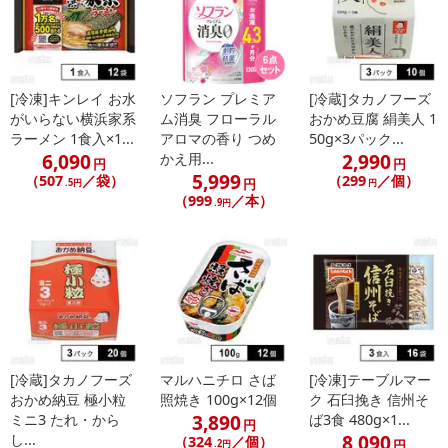
[冷凍]キンレイ お水
ソフラン プレミア
[冷蔵]タカノフーズ
がいらない横浜家系
ム消臭 フローラル
おかめ豆腐 絹美人 1
ラーメン 1食入×1...
アロマの香り つめ
50g×3パック...
6,090
2,990
かえ用...
円
円
5,999
（507
／袋）
（299
／個）
円
.5円
円
（999
／本）
.9円
[冷蔵]タカノフーズ
マルハニチロ さば
[冷凍]テーブルマー
おかめ納豆 極小粒
照焼き 100g×12個
ク 石臼挽き 信州そ
3,890
ミニ3 たれ・から
ば3食 480g×1...
円
8,090
し...
（324
／個）
円
.2円