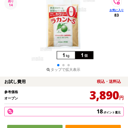
残り
14
83
タップで拡大表示
お試し費用
税込・送料込
3,890
参考価格
円
オープン
18
ポイント還元