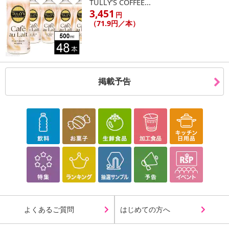
TULLY’S COFFEE...
3,451
■
その他共通および商品カテゴリー別注意事項（※必ずご確認くだ
円
（71.9円／本）
さい）
こちらの情報は
2026年07月09日
時点での情報となります。
掲載予告
よくあるご質問
はじめての方へ