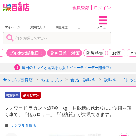
会員登録
ログイン
マイページ
お気に入り
閲覧履歴
カート
メニュー
品
プル太の誕生日！
暑さ日差し対策
防災特集
お酒
ク
毎日のキレイと元気を応援！ビューティーデー開催中♪
サンプル百貨店
ちょっプル
食品・調味料
調味料・ドレッ
軽減税率
残りわずか
フォワード ラカントS顆粒 1kg | お砂糖の代わりにご使用を頂
く事で、「低カロリー」「低糖質」が実現できます。
サンプル百貨店