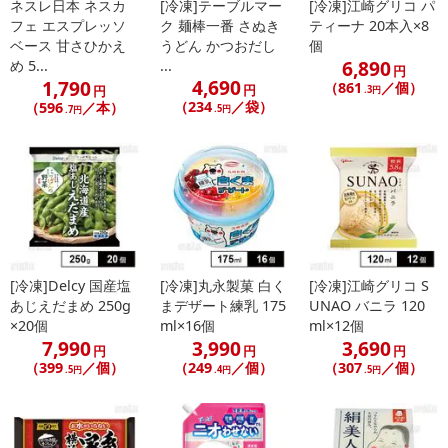
ネスレ日本 ネスカ
[冷凍]テーブルマー
[冷凍]江崎グリコ パ
フェ エスプレッソ
ク 麺棒一番 さぬき
ティーナ 20本入×8
ベース 甘さひかえ
うどん かつおだし
個
6,890
め 5...
...
円
4,690
1,790
（861
／個）
円
円
.3円
（234
／袋）
（596
／本）
.5円
.7円
お砂糖の代わりにご使用を頂く事で、「低カロリー」「低糖質」が
実現できます。
お砂糖と同じ甘さで使いやすく、人工甘味料不使用で安全安心な甘
味料です。
様々な健康系メニュー(グルテンフリー、ビーガン)にご使用頂けま
す。
三温糖のような、コクのある甘さです。
[冷凍]Delcy 国産塩
[冷凍]丸永製菓 白く
[冷凍]江崎グリコ S
あじえだまめ 250g
まデザート練乳 175
UNAO バニラ 120
糖尿病の方、糖尿病予備軍の方にも安心してご使用頂けます。
×20個
ml×16個
ml×12個
7,990
3,990
3,690
円
円
円
賞味期限について:
賞味期限記載のない商品については、お客様に残存期間のある商品をお届け
（399
／個）
（249
／個）
（307
／個）
.5円
.4円
.5円
いたします。