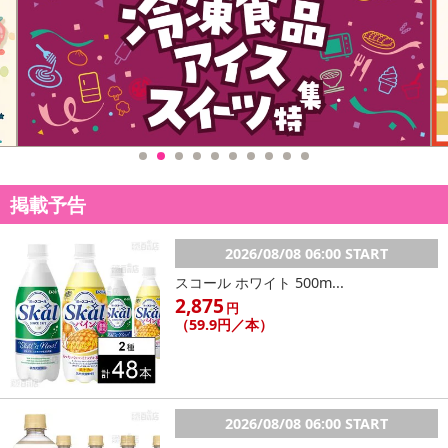
※送料はお試し費用に含まれております。
※d払い、PayPay、au PAY、au PAY（auかんたん決済）、ソフトバ
ンクまとめて支払い、楽天ペイ、メルペイ、AEON Pay、Amazon
Payでお支払いの場合、決済のため外部サイトへ遷移します。
※予約商品は決済手段ごとに定められた決済期限日にお支払いを完
了することがございます。ご了承いただいたうえでお申し込みくだ
さい。
発送日カレンダー
掲載予告
2026/08/08 06:00 START
スコール ホワイト 500m...
2,875
円
（59.9円／本）
2026/08/08 06:00 START
休業日