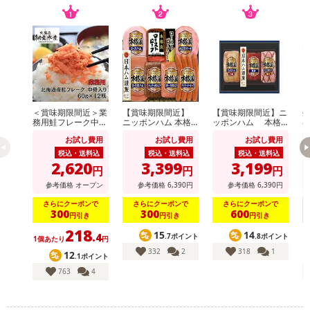
＜賞味期限間近＞業
【賞味期限間近】
【賞味期限間近】ニ
生
務用鮭フレーク中骨
ニッポンハム 本格
ッポンハム 本格
8
入り 60g×12個
派ギフト(NRB-54)
派ギフト(NH-513)
お試し費用
お試し費用
お試し費用
税込・送料込
税込・送料込
税込・送料込
2,620
3,399
3,199
円
円
円
参考価格
オープン
参考価格
6,390
円
参考価格
6,390
円
さらにクーポンで
さらにクーポンで
さらにクーポンで
300
300
600
円引き
円引き
円引き
218
15
14
.4
.7ポイント
.8ポイント
1個あたり
円
332
2
318
1
12
.1ポイント
763
4