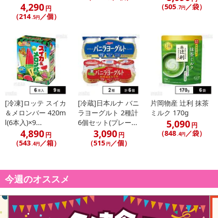
4,290
（505
／袋）
円
.7円
（214
／個）
.5円
注意事項
【キャンセルについて】
※お申込み後のキャンセルはお受けできません。
記載されている内容を必ずご確認いただき、お届けする商品セット
にご納得いただきましたうえでお申し込みください。
[冷凍]ロッテ スイカ
[冷蔵]日本ルナ バニ
片岡物産 辻利 抹茶
※パッケージ変更や商品リニューアル(成分など含む)等により、参考
＆メロンバー 420m
ラヨーグルト 2種計
ミルク 170g
の掲載画像や画像内のバーコードなど、お届け商品と多少異なる場
5,090
l(6本入)×9...
6個セット(プレー...
円
4,890
3,090
合がございます。
（848
／袋）
円
円
.4円
（543
／箱）
（515
／個）
また、[新たな加工食品の原料原産地表示制度]の経過措置期間の終
.4円
円
了により、商品詳細内に記載の原産国・原材料の表記が旧表記の場
合がございます。
今週のオススメ
あらかじめご了承いただいた上でお申込みください。なお、本理由
によるお申込み後のキャンセル・返品交換は対応いたしかねます。
【お支払いについて】