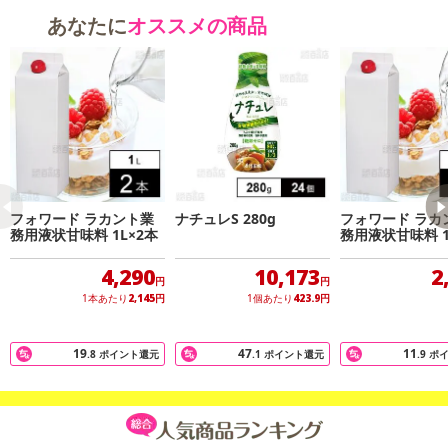
あなたに
オススメの商品
フォワード ラカント業
ナチュレS 280g
フォワード ラカ
務用液状甘味料 1L×2本
務用液状甘味料 1
4,290
10,173
2
円
円
1本あたり
2,145
円
1個あたり
423.9
円
19
47
11
.8
ポイント還元
.1
ポイント還元
.9
ポ