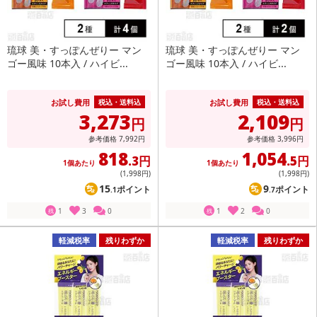
琉球 美・すっぽんぜりー マン
琉球 美・すっぽんぜりー マン
ゴー風味 10本入 / ハイビ...
ゴー風味 10本入 / ハイビ...
お試し費用
お試し費用
税込・送料込
税込・送料込
3,273
2,109
円
円
参考価格
7,992
円
参考価格
3,996
円
818
1,054
.3円
.5円
1個あたり
1個あたり
(1,998
円
)
(1,998
円
)
15
9
ポイント
ポイント
.1
.7
1
3
0
1
2
0
残
残
軽減税率
残りわずか
軽減税率
残りわずか