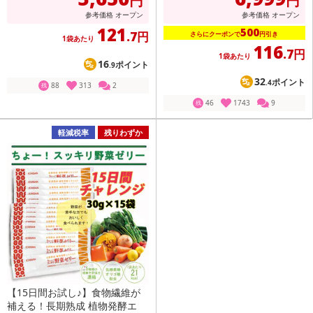
円
円
参考価格
オープン
参考価格
オープン
121
500
.7円
さらにクーポンで
円引き
1袋あたり
116
.7円
1袋あたり
16
ポイント
.9
32
ポイント
.4
88
313
2
残
46
1743
9
残
軽減税率
残りわずか
【15日間お試し♪】食物繊維が
補える！長期熟成 植物発酵エ