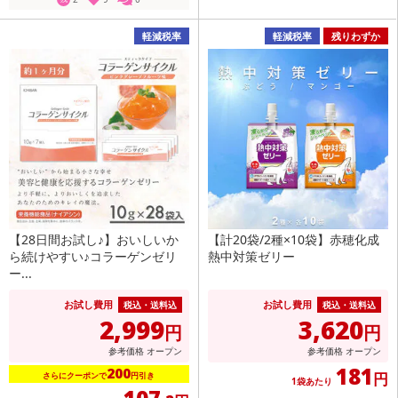
軽減税率
軽減税率
残りわずか
【28日間お試し♪】おいしいか
【計20袋/2種×10袋】赤穂化成
ら続けやすい♪コラーゲンゼリ
熱中対策ゼリー
ー...
お試し費用
お試し費用
税込・送料込
税込・送料込
2,999
3,620
円
円
参考価格
オープン
参考価格
オープン
181
200
円
さらにクーポンで
円引き
1袋あたり