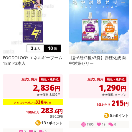
FOODOLOGY エネルギーブーム
【計6袋/2種×3袋】赤穂化成 熱
18ml×3本入
中対策ゼリー
お試し費用
お試し費用
税込・送料込
税込・送料込
2,836
1,290
円
円
参考価格
8,802
円
参考価格
オープン
215
330
円
さらにクーポンで
円引き
1袋あたり
283
.6円
1個あたり
5
ポイント
.9
(880
.2円
)
13
ポイント
.1
1995
19
0
残
2
9
0
残