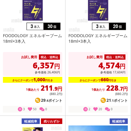
FOODOLOGY エネルギーブーム
FOODOLOGY エネルギーブーム
18ml×3本入
18ml×3本入
お試し費用
お試し費用
税込・送料込
税込・送料込
6,357
4,574
円
円
参考価格
26,406
円
参考価格
17,604
円
1,000
660
さらにクーポンで
円引き
さらにクーポンで
円引き
211
228
.9円
.7円
1個あたり
1個あたり
(880
.2円
)
(880
.2円
)
29
21
ポイント
ポイント
.4
.1
3
50
0
2
20
0
残
残
軽減税率
残りわずか
軽減税率