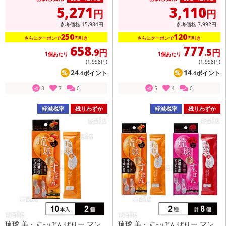
5,271
3,110
円
円
参考価格
15,984
円
参考価格
7,992
円
250
120
さらにクーポンで
円引き
さらにクーポンで
円引き
658
777
.9円
.5円
1個あたり
1個あたり
(1,998
円
)
(1,998
円
)
24
14
ポイント
ポイント
.4
.4
8
7
0
5
4
0
残
残
軽減税率
残りわずか
軽減税率
残りわずか
琉球 美・すっぽんぜりー マン
琉球 美・すっぽんぜりー マン