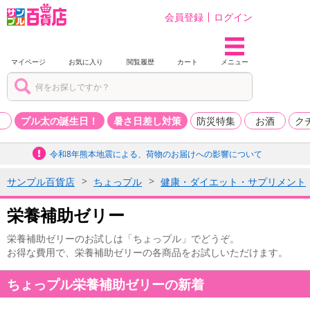
会員登録
ログイン
マイページ
お気に入り
閲覧履歴
カート
メニュー
品
プル太の誕生日！
暑さ日差し対策
防災特集
お酒
ク
令和8年熊本地震による、荷物のお届けへの影響について
サンプル百貨店
ちょっプル
健康・ダイエット・サプリメント
栄養補助ゼリー
栄養補助ゼリーのお試しは「ちょっプル」でどうぞ。
お得な費用で、栄養補助ゼリーの各商品をお試しいただけます。
ちょっプル栄養補助ゼリーの新着