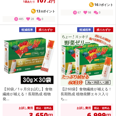
107
.2円
1袋あたり
16
ポイント
.7
13
ポイント
.8
67
98
0
残
485
28
0
残
軽減税率
残りわずか
軽減税率
残りわずか
【30袋／1ヶ月分お試し】食物
【計60袋】食物繊維が補える！
繊維が補える！長期熟成 植物
長期熟成 植物発酵エキス入り
発...
ち...
お試し費用
お試し費用
税込・送料込
税込・送料込
3,650
6,999