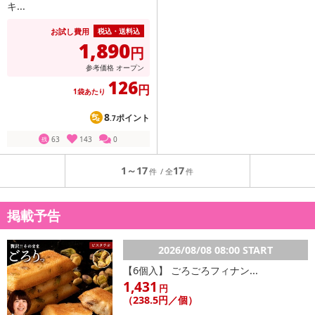
キ...
お試し費用
税込・送料込
1,890
円
参考価格
オープン
126
円
1袋あたり
8
ポイント
.7
63
143
0
残
1～17
17
掲載予告
2026/08/08 08:00 START
【6個入】 ごろごろフィナン...
1,431
円
（238.5円／個）