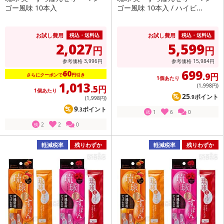
ゴー風味 10本入
ゴー風味 10本入 / ハイビ...
お試し費用
お試し費用
税込・送料込
税込・送料込
2,027
5,599
円
円
参考価格
3,996
円
参考価格
15,984
円
699
60
.9円
さらにクーポンで
円引き
1個あたり
1,013
(1,998
円
)
.5円
1個あたり
25
ポイント
.9
(1,998
円
)
9
ポイント
.3
1
6
0
残
2
2
0
残
軽減税率
残りわずか
軽減税率
残りわずか