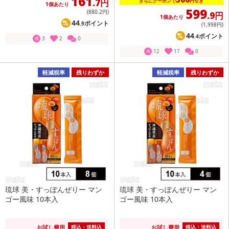
161
.7円
さらにクーポンで
円引き
1個あたり
599
(880
.2円
)
.9円
1個あたり
44
ポイント
.9
(1,998
円
)
44
ポイント
.4
3
2
0
残
12
17
0
残
軽減税率
残りわずか
軽減税率
残りわずか
琉球 美・すっぽんぜりー マン
琉球 美・すっぽんぜりー マン
ゴー風味 10本入
ゴー風味 10本入
お試し費用
お試し費用
税込・送料込
税込・送料込