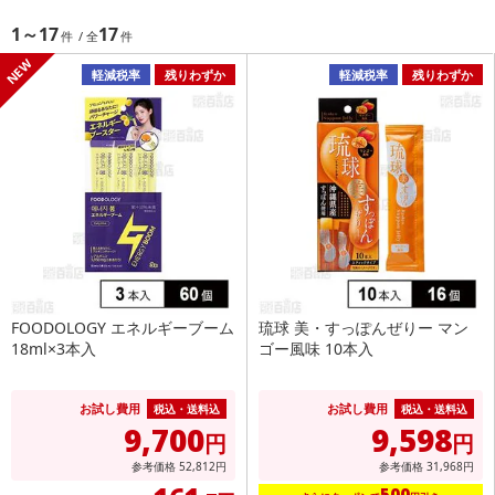
1～17
17
軽減税率
残りわずか
軽減税率
残りわずか
FOODOLOGY エネルギーブーム
琉球 美・すっぽんぜりー マン
18ml×3本入
ゴー風味 10本入
お試し費用
お試し費用
税込・送料込
税込・送料込
9,700
9,598
円
円
参考価格
52,812
円
参考価格
31,968
円
500