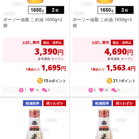
ボーソー油脂 こめ油 1650g×2
ボーソー油脂 こめ油 1650g×3
個
個
お試し費用
お試し費用
税込・送料込
税込・送料込
3,390
4,690
円
円
参考価格
オープン
参考価格
オープン
1,695
1,563
円
.4円
1個あたり
1個あたり
15
21
ポイント
ポイント
.6
.7
7
14
0
5
26
0
残
残
軽減税率
残りわずか
軽減税率
残りわずか