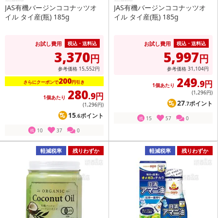
JAS有機バージンココナッツオ
JAS有機バージンココナッツオ
イル タイ産(瓶) 185g
イル タイ産(瓶) 185g
お試し費用
お試し費用
税込・送料込
税込・送料込
3,370
5,997
円
円
参考価格
15,552
円
参考価格
31,104
円
249
200
.9円
さらにクーポンで
円引き
1個あたり
280
(1,296
円
)
.9円
1個あたり
27
ポイント
.7
(1,296
円
)
15
ポイント
.6
15
57
0
残
10
37
0
残
軽減税率
残りわずか
軽減税率
残りわずか