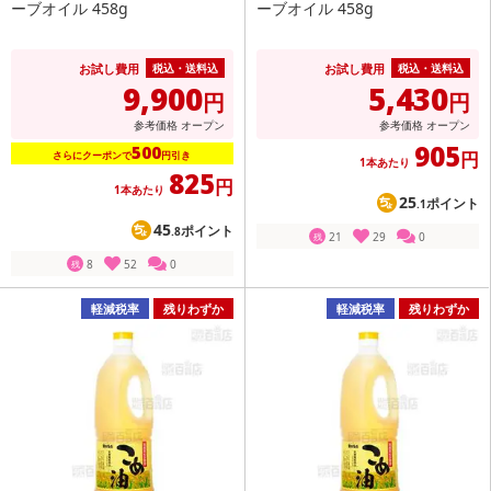
ーブオイル 458g
ーブオイル 458g
お試し費用
お試し費用
税込・送料込
税込・送料込
9,900
5,430
円
円
参考価格
オープン
参考価格
オープン
905
500
円
さらにクーポンで
円引き
1本あたり
825
円
1本あたり
25
ポイント
.1
45
ポイント
.8
21
29
0
残
8
52
0
残
軽減税率
残りわずか
軽減税率
残りわずか