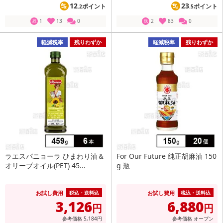
12
23
ポイント
ポイント
.2
.5
1
13
0
2
83
0
残
残
軽減税率
残りわずか
軽減税率
残りわずか
ラエスパニョーラ ひまわり油＆
For Our Future 純正胡麻油 150
オリーブオイル(PET) 45...
g 瓶
お試し費用
お試し費用
税込・送料込
税込・送料込
3,126
6,880
円
円
参考価格
5,184
円
参考価格
オープン