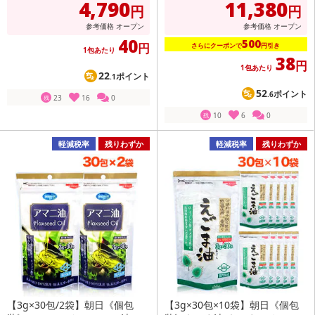
4,790
11,380
円
円
参考価格
オープン
参考価格
オープン
40
500
円
さらにクーポンで
円引き
1包あたり
38
円
1包あたり
22
ポイント
.1
52
ポイント
.6
23
16
0
残
10
6
0
残
軽減税率
残りわずか
軽減税率
残りわずか
【3g×30包/2袋】朝日《個包
【3g×30包×10袋】朝日《個包