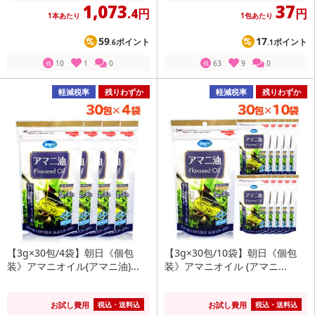
1,073
37
.4円
円
1本あたり
1包あたり
59
17
ポイント
ポイント
.6
.1
10
1
0
63
9
0
残
残
軽減税率
残りわずか
軽減税率
残りわずか
【3g×30包/4袋】朝日《個包
【3g×30包/10袋】朝日《個包
装》アマニオイル(アマニ油)...
装》アマニオイル (アマニ...
お試し費用
お試し費用
税込・送料込
税込・送料込