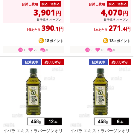
お試し費用
お試し費用
税込・送料込
税込・送料込
3,901
4,070
円
円
参考価格
オープン
参考価格
オープン
390
271
.1円
.4円
1個あたり
1本あたり
18
18
ポイント
ポイント
.8
1
29
0
9
18
0
残
残
軽減税率
残りわずか
軽減税率
残りわずか
イバラ エキストラバージンオリ
イバラ エキストラバージンオリ