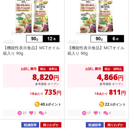
【機能性表示食品】MCTオイル
【機能性表示食品】MCTオイル
箱入り 90g
箱入り 90g
お試し費用
お試し費用
税込・送料込
税込・送料込
8,820
4,866
円
円
参考価格
オープン
参考価格
オープン
735
811
円
円
1本あたり
1本あたり
40
22
ポイント
ポイント
.8
.5
23
2
0
17
6
0
残
残
軽減税率
残りわずか
軽減税率
残りわずか