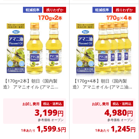
軽減税率
残りわずか
軽減税率
残りわずか
【170g×2本】朝日《国内製
【170g×4本】朝日《国内製
造》 アマニオイル (アマニ...
造》 アマニオイル (アマニ油...
お試し費用
お試し費用
税込・送料込
税込・送料込
3,199
4,980
円
円
参考価格
オープン
参考価格
オープン
1,599
1,245
.5円
円
1本あたり
1本あたり