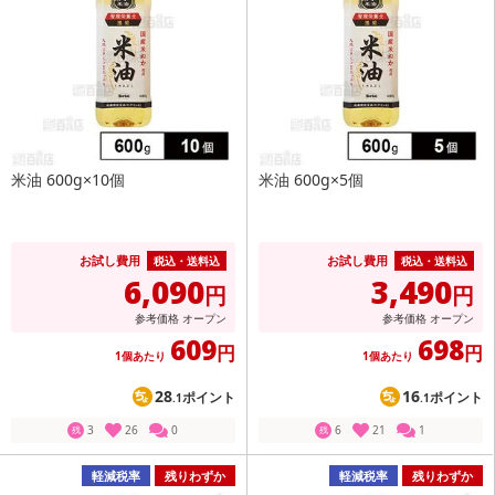
米油 600g×10個
米油 600g×5個
お試し費用
お試し費用
税込・送料込
税込・送料込
6,090
3,490
円
円
参考価格
オープン
参考価格
オープン
609
698
円
円
1個あたり
1個あたり
28
16
ポイント
ポイント
.1
.1
3
26
0
6
21
1
残
残
軽減税率
残りわずか
軽減税率
残りわずか