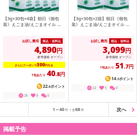
【3g×30包×4袋】朝日《個包
【3g×30包×2袋】朝日《個包
装》えごま油/えごまオイル ...
装》えごま油/えごまオイル ...
お試し費用
お試し費用
税込・送料込
税込・送料込
4,890
3,099
円
円
参考価格
オープン
参考価格
オープン
51
300
.7円
さらにクーポンで
円引き
1包あたり
40
.8円
1包あたり
14
ポイント
.3
22
ポイント
.6
22
5
0
残
26
8
0
残
次へ
1～40
68
掲載予告