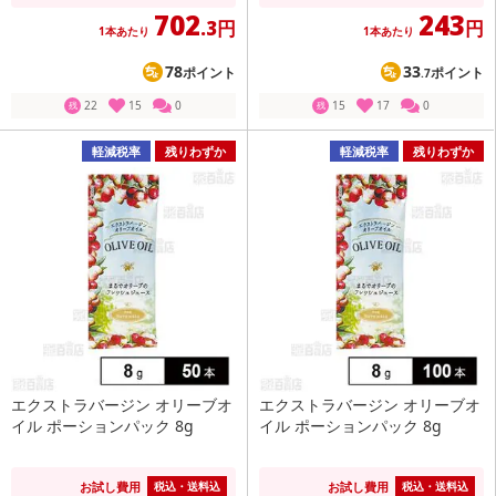
702
243
.3円
円
1本あたり
1本あたり
78
33
ポイント
ポイント
.7
22
15
0
15
17
0
残
残
軽減税率
残りわずか
軽減税率
残りわずか
エクストラバージン オリーブオ
エクストラバージン オリーブオ
イル ポーションパック 8g
イル ポーションパック 8g
お試し費用
お試し費用
税込・送料込
税込・送料込