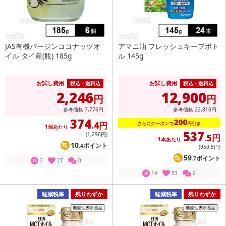
JAS有機バージンココナッツオ
アマニ油 フレッシュキープボト
イル タイ産(瓶) 185g
ル 145g
お試し費用
お試し費用
税込・送料込
税込・送料込
2,246
12,900
円
円
参考価格
7,776
円
参考価格
22,810
円
374
200
.4円
さらにクーポンで
円引き
1個あたり
537
(1,296
円
)
.5円
1本あたり
10
ポイント
.4
(950
.5円
)
59
ポイント
.7
3
27
0
残
14
33
0
残
軽減税率
残りわずか
軽減税率
残りわずか