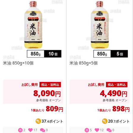
米油 850g×10個
米油 850g×5個
お試し費用
お試し費用
税込・送料込
税込・送料込
8,090
4,490
円
円
参考価格
オープン
参考価格
オープン
809
898
円
円
1個あたり
1個あたり
37
20
ポイント
ポイント
.4
.7
2
17
0
5
12
0
残
残