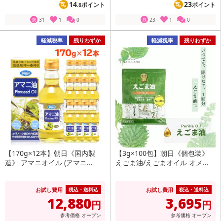
14
23
ポイント
ポイント
.8
31
1
0
23
1
0
残
残
軽減税率
残りわずか
軽減税率
残りわずか
【170g×12本】朝日《国内製
【3g×100包】朝日《個包装》
造》 アマニオイル (アマニ...
えごま油/えごまオイル オメ...
お試し費用
お試し費用
税込・送料込
税込・送料込
12,880
3,695
円
円
参考価格
オープン
参考価格
オープン