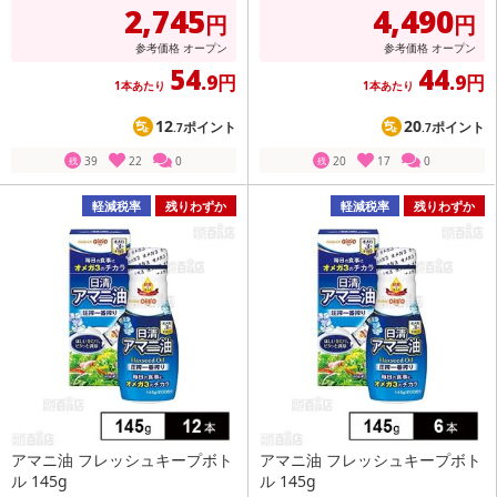
2,745
4,490
円
円
参考価格
オープン
参考価格
オープン
54
44
.9円
.9円
1本あたり
1本あたり
12
20
ポイント
ポイント
.7
.7
39
22
0
20
17
0
残
残
軽減税率
残りわずか
軽減税率
残りわずか
アマニ油 フレッシュキープボト
アマニ油 フレッシュキープボト
ル 145g
ル 145g