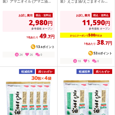
装》アマニオイル (アマニ油...
装》えごま油/えごまオイル...
お試し費用
お試し費用
税込・送料込
税込・送料込
2,980
11,590
円
円
参考価格
オープン
参考価格
オープン
49
500
.7円
さらにクーポンで
円引き
1包あたり
38
.7円
1包あたり
13
ポイント
.8
53
ポイント
.6
24
26
0
残
10
5
0
残
軽減税率
残りわずか
軽減税率
残りわずか