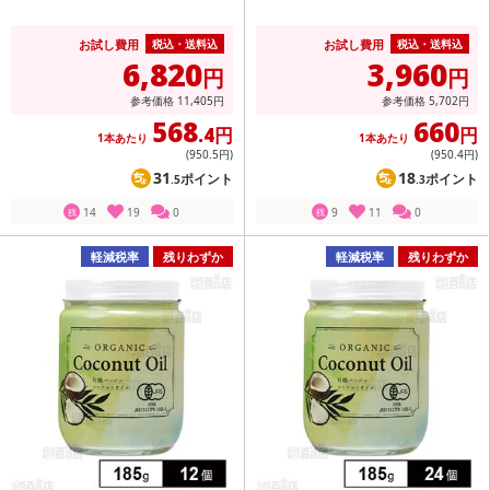
お試し費用
お試し費用
税込・送料込
税込・送料込
6,820
3,960
円
円
参考価格
11,405
円
参考価格
5,702
円
568
660
.4円
円
1本あたり
1本あたり
(950
.5円
)
(950
.4円
)
31
18
ポイント
ポイント
.5
.3
14
19
0
9
11
0
残
残
軽減税率
残りわずか
軽減税率
残りわずか