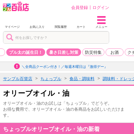
会員登録
ログイン
マイページ
お気に入り
閲覧履歴
カート
メニュー
品
プル太の誕生日！
暑さ日差し対策
防災特集
お酒
ク
＼全商品クーポン付き！／毎週木曜日は『激得デー』
サンプル百貨店
ちょっプル
食品・調味料
調味料・ドレッ
オリーブオイル・油
オリーブオイル・油のお試しは「ちょっプル」でどうぞ。
お得な費用で、オリーブオイル・油の各商品をお試しいただけま
す。
ちょっプルオリーブオイル・油の新着