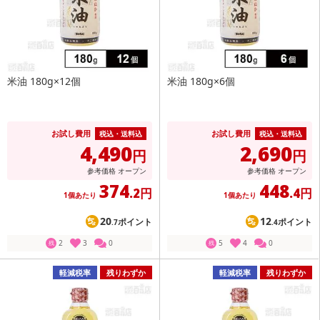
米油 180g×12個
米油 180g×6個
お試し費用
お試し費用
税込・送料込
税込・送料込
4,490
2,690
円
円
参考価格
オープン
参考価格
オープン
374
448
.2円
.4円
1個あたり
1個あたり
20
12
ポイント
ポイント
.7
.4
2
3
0
5
4
0
残
残
軽減税率
残りわずか
軽減税率
残りわずか