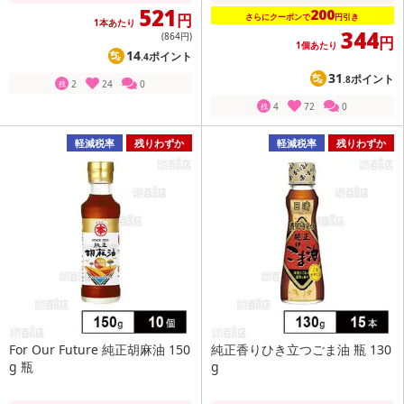
521
200
円
さらにクーポンで
円引き
1本あたり
344
(864
円
)
円
1個あたり
14
ポイント
.4
31
ポイント
.8
2
24
0
残
4
72
0
残
軽減税率
残りわずか
軽減税率
残りわずか
For Our Future 純正胡麻油 150
純正香りひき立つごま油 瓶 130
g 瓶
g