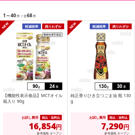
1～40
68
軽減税率
残りわずか
軽減税率
残りわずか
【機能性表示食品】MCTオイル
純正香りひき立つごま油 瓶 130
箱入り 90g
g
お試し費用
お試し費用
税込・送料込
税込・送料込
16,854
7,290
円
円
参考価格
オープン
参考価格
オープン