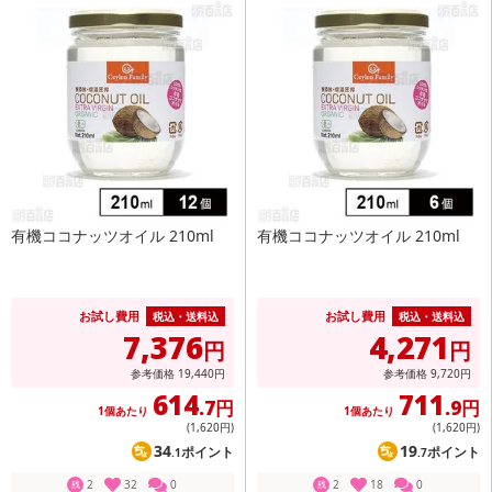
有機ココナッツオイル 210ml
有機ココナッツオイル 210ml
お試し費用
お試し費用
税込・送料込
税込・送料込
7,376
4,271
円
円
参考価格
19,440
円
参考価格
9,720
円
614
711
.7円
.9円
1個あたり
1個あたり
(1,620
円
)
(1,620
円
)
34
19
ポイント
ポイント
.1
.7
2
32
0
2
18
0
残
残