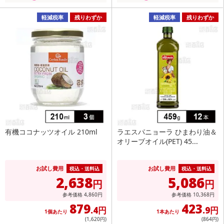
軽減税率
残りわずか
軽減税率
残りわずか
有機ココナッツオイル 210ml
ラエスパニョーラ ひまわり油＆
オリーブオイル(PET) 45...
お試し費用
お試し費用
税込・送料込
税込・送料込
2,638
5,086
円
円
参考価格
4,860
円
参考価格
10,368
円
879
423
.4円
.9円
1個あたり
1本あたり
(1,620
円
)
(864
円
)