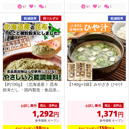
87
7
0
87
21
1
残
残
軽減税率
残りわずか
軽減税率
【約100g】《北海道産 》昆布
【140g×3袋】みやざき ひや汁
粉末だし ・国内製造・食品添...
お試し費用
お試し費用
税込・送料込
税込・送料込
1,292
1,371
円
円
参考価格
オープン
参考価格
オープン
50
150
さらにクーポンで
円引き
さらにクーポンで
円引き