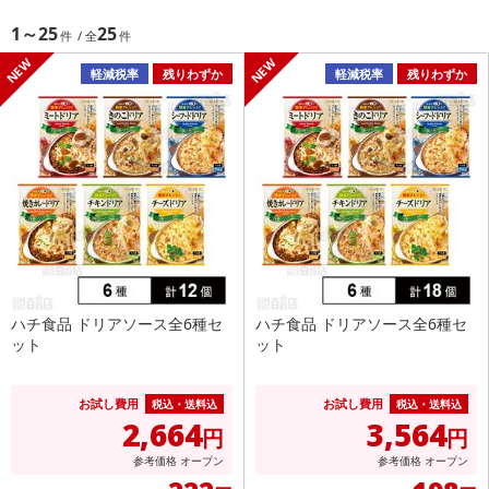
1～25
25
軽減税率
残りわずか
軽減税率
残りわずか
ハチ食品 ドリアソース全6種セ
ハチ食品 ドリアソース全6種セ
ット
ット
お試し費用
お試し費用
税込・送料込
税込・送料込
2,664
3,564
円
円
参考価格
オープン
参考価格
オープン