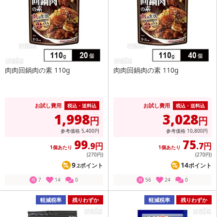
肉肉回鍋肉の素 110g
肉肉回鍋肉の素 110g
お試し費用
お試し費用
税込・送料込
税込・送料込
1,998
3,028
円
円
参考価格
5,400
円
参考価格
10,800
円
99
75
.9円
.7円
1個あたり
1個あたり
(270
円
)
(270
円
)
9
14
ポイント
ポイント
.2
7
14
0
56
24
0
残
残
軽減税率
残りわずか
軽減税率
残りわずか