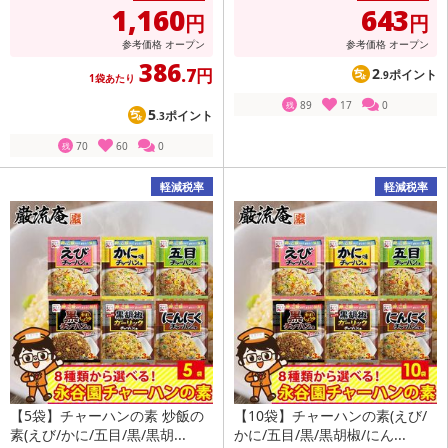
1,160
643
円
円
参考価格
オープン
参考価格
オープン
386
.7円
2
ポイント
.9
1袋あたり
89
17
0
残
5
ポイント
.3
70
60
0
残
軽減税率
軽減税率
【5袋】チャーハンの素 炒飯の
【10袋】チャーハンの素(えび/
素(えび/かに/五目/黒/黒胡...
かに/五目/黒/黒胡椒/にん...