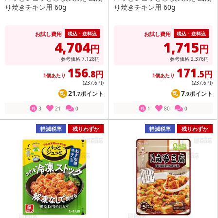
り焼きチキン用 60g
り焼きチキン用 60g
お試し費用
お試し費用
税込・送料込
税込・送料込
4,704
1,715
円
円
参考価格
7,128
円
参考価格
2,376
円
156
171
.8円
.5円
1個あたり
1個あたり
(237
.6円
)
(237
.6円
)
21
7
ポイント
ポイント
.7
.9
3
21
0
1
80
0
残
残
軽減税率
残りわずか
軽減税率
残りわずか