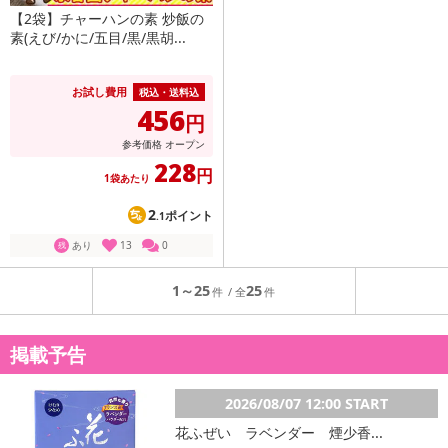
【2袋】チャーハンの素 炒飯の
素(えび/かに/五目/黒/黒胡...
お試し費用
税込・送料込
456
円
参考価格
オープン
228
円
1袋あたり
2
ポイント
.1
あり
13
0
残
1～25
25
掲載予告
2026/08/07 12:00 START
花ふぜい ラベンダー 煙少香...