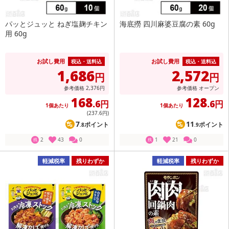
パッとジュッと ねぎ塩麹チキン
海底撈 四川麻婆豆腐の素 60g
用 60g
お試し費用
お試し費用
税込・送料込
税込・送料込
1,686
2,572
円
円
参考価格
2,376
円
参考価格
オープン
168
128
.6円
.6円
1個あたり
1個あたり
(237
.6円
)
7
11
ポイント
ポイント
.8
.9
2
43
0
1
21
0
残
残
軽減税率
残りわずか
軽減税率
残りわずか