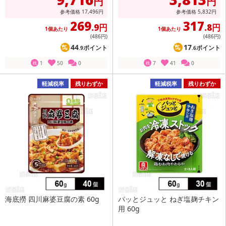
円
円
参考価格
17,496
円
参考価格
5,832
円
269
317
.9円
.8円
1個あたり
1個あたり
(486
円
)
(486
円
)
44
17
ポイント
ポイント
.9
.6
1
50
0
7
41
0
残
残
軽減税率
残りわずか
軽減税率
残りわずか
海底撈 四川麻婆豆腐の素 60g
パッとジュッと ねぎ塩麹チキン
用 60g