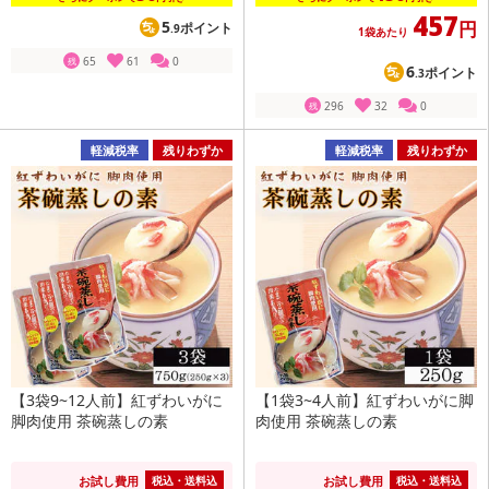
457
5
円
ポイント
.9
1袋あたり
65
61
0
残
6
ポイント
.3
296
32
0
残
軽減税率
残りわずか
軽減税率
残りわずか
【3袋9~12人前】紅ずわいがに
【1袋3~4人前】紅ずわいがに脚
脚肉使用 茶碗蒸しの素
肉使用 茶碗蒸しの素
お試し費用
お試し費用
税込・送料込
税込・送料込