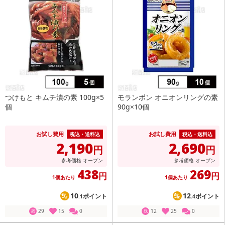
つけもと キムチ漬の素 100g×5
モランボン オニオンリングの素
個
90g×10個
お試し費用
お試し費用
税込・送料込
税込・送料込
2,190
2,690
円
円
参考価格
オープン
参考価格
オープン
438
269
円
円
1個あたり
1個あたり
10
12
ポイント
ポイント
.1
.4
29
15
0
12
25
0
残
残