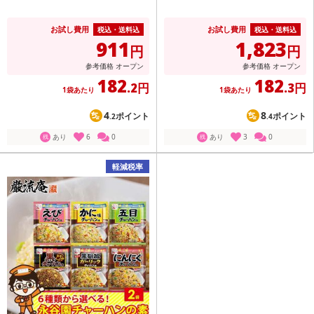
お試し費用
お試し費用
税込・送料込
税込・送料込
911
1,823
円
円
参考価格
オープン
参考価格
オープン
182
182
.2円
.3円
1袋あたり
1袋あたり
4
8
ポイント
ポイント
.2
.4
あり
6
0
あり
3
0
残
残
軽減税率