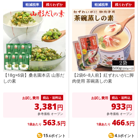
軽減税率
残りわずか
軽減税率
残りわずか
【18g×6袋】桑名園本店 山形だ
【2袋6~8人前】紅ずわいがに脚
しの素
肉使用 茶碗蒸しの素
お試し費用
お試し費用
税込・送料込
税込・送料込
3,381
933
円
円
参考価格
オープン
参考価格
オープン
563
466
.5円
.5円
1袋あたり
1袋あたり
15
4
ポイント
ポイント
.6
.3