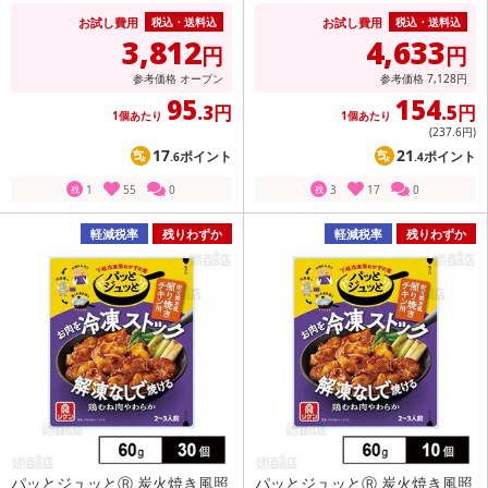
お試し費用
お試し費用
税込・送料込
税込・送料込
3,812
4,633
円
円
参考価格
オープン
参考価格
7,128
円
95
154
.3円
.5円
1個あたり
1個あたり
(237
.6円
)
17
21
ポイント
ポイント
.6
.4
1
55
0
3
17
0
残
残
軽減税率
残りわずか
軽減税率
残りわずか
パッとジュッとⓇ 炭火焼き風照
パッとジュッとⓇ 炭火焼き風照