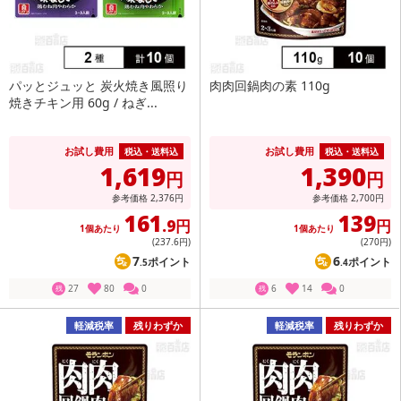
パッとジュッと 炭火焼き風照り
肉肉回鍋肉の素 110g
焼きチキン用 60g / ねぎ...
お試し費用
お試し費用
税込・送料込
税込・送料込
1,619
1,390
円
円
参考価格
2,376
円
参考価格
2,700
円
161
139
.9円
円
1個あたり
1個あたり
(237
.6円
)
(270
円
)
7
6
ポイント
ポイント
.5
.4
27
80
0
6
14
0
残
残
軽減税率
残りわずか
軽減税率
残りわずか