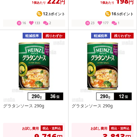
222
198
円
円
1個あたり
1個あたり
12
16
ポイント
ポイント
.3
.5
16
133
2
23
177
1
残
残
軽減税率
残りわずか
軽減税率
残りわずか
グラタンソース 290g
グラタンソース 290g
お試し費用
お試し費用
税込・送料込
税込・送料込
9,716
3,813