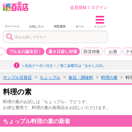
会員登録
ログイン
マイページ
お気に入り
閲覧履歴
カート
メニュー
品
プル太の誕生日！
暑さ日差し対策
防災特集
お酒
ク
＼全品クーポン付き！／第二金曜日は『おかしの日』
サンプル百貨店
ちょっプル
食品・調味料
料理の素
料
料理の素
料理の素のお試しは「ちょっプル」でどうぞ。
お得な費用で、料理の素の各商品をお試しいただけます。
ちょっプル料理の素の新着