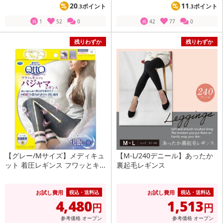
20
11
ポイント
ポイント
.3
.3
1
52
0
42
77
0
残
残
残りわずか
残りわずか
【グレー/Mサイズ】メディキュ
【M-L/240デニール】あったか
ット 着圧レギンス フワッとキ...
裏起毛レギンス
お試し費用
お試し費用
税込・送料込
税込・送料込
4,480
1,513
円
円
参考価格
オープン
参考価格
オープン