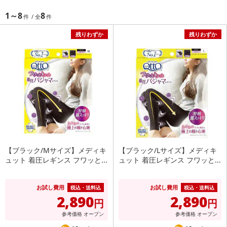
1～8
8
残りわずか
残りわずか
【ブラック/Mサイズ】メディキ
【ブラック/Lサイズ】メディキ
ュット 着圧レギンス フワッと...
ュット 着圧レギンス フワッと...
お試し費用
お試し費用
税込・送料込
税込・送料込
2,890
2,890
円
円
参考価格
オープン
参考価格
オープン