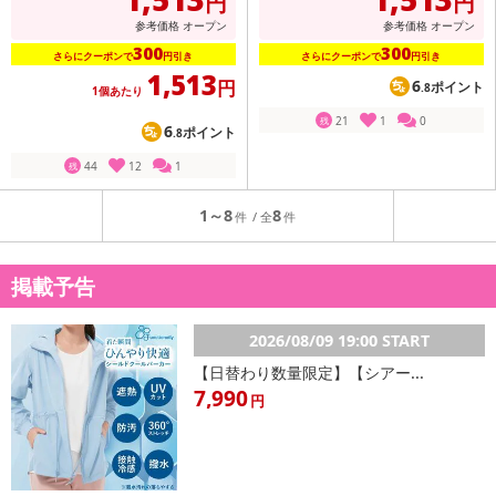
円
円
参考価格
オープン
参考価格
オープン
300
300
さらにクーポンで
円引き
さらにクーポンで
円引き
1,513
円
6
ポイント
.8
1個あたり
21
1
0
残
6
ポイント
.8
44
12
1
残
1～8
8
掲載予告
2026/08/09 19:00 START
【日替わり数量限定】【シアー...
7,990
円