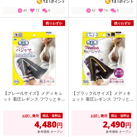
13
13
ポイント
ポイント
.1
.1
49
13
0
42
74
0
残
残
残りわずか
残りわずか
【グレー/Lサイズ】メディキュ
【ブラック/Lサイズ】メディキ
ット 着圧レギンス フワッとキ...
ュット 着圧レギンス フワッと...
お試し費用
お試し費用
税込・送料込
税込・送料込
4,480
2,490
円
円
参考価格
オープン
参考価格
オープン