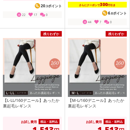
300
20
さらにクーポンで
円引き
ポイント
.3
6
ポイント
.8
22
17
0
残
44
7
0
残
残りわずか
残りわずか
【L-LL/160デニール】あったか
【M-L/160デニール】あったか
裏起毛レギンス
裏起毛レギンス
お試し費用
お試し費用
税込・送料込
税込・送料込
1,513
1,513