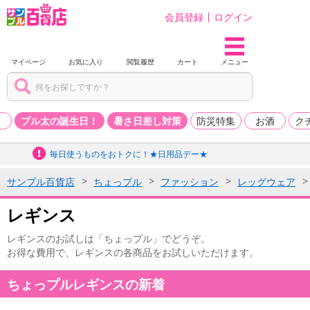
会員登録
ログイン
マイページ
お気に入り
閲覧履歴
カート
メニュー
品
プル太の誕生日！
暑さ日差し対策
防災特集
お酒
ク
毎日使うものをおトクに！★日用品デー★
サンプル百貨店
ちょっプル
ファッション
レッグウェア
レギンス
レギンスのお試しは「ちょっプル」でどうぞ。
お得な費用で、レギンスの各商品をお試しいただけます。
ちょっプルレギンスの新着