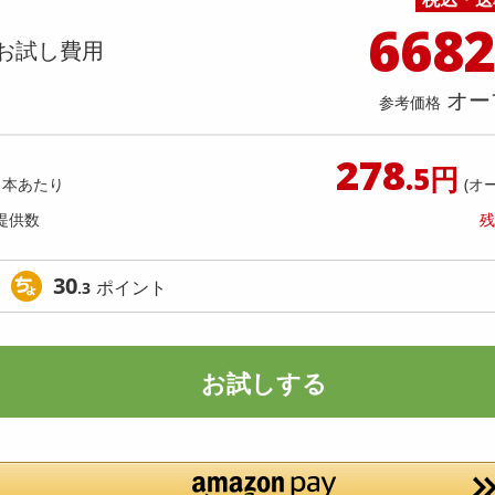
料理の素
ナッツ・ドライフルーツ
栄養ドリンク・エナジードリンク
チューハイ・カクテル
洗剤ギフト
ヘルスケア・衛生用品
健康グッズ
インテリア雑貨
時計
記録メディア・メモリーカード
マタニティ
668
ック 大型洗剤5kg×3点セット
EMS腹筋ベルト
乾物・海苔・粉物
ゼリー・プリン
お茶・紅茶（茶葉）
ノンアルコール飲料
その他 洗剤
キッチン雑貨・食器・消耗品
アウトドア・イベント用品・DIY・工具
アクセサリー
その他 ベビー・キッズ・マタニティ
スマートフォン・携帯電話・タブレットアクセ
お試し費用
店舗
リー
カレー・シチュー
和菓子
コーヒー(豆・インスタント）
ビール・ワイン・お酒ギフト
調理器具・鍋・包丁
その他 インテリア・家具
ファッション雑貨
電池
提供数 991
提供
オー
店舗情報
参考価格
食品ギフト
おつまみ
ココア・チョコレート飲料
その他 アルコール飲料
弁当箱・水筒・弁当グッズ
下着・ルームウェア
電球・蛍光灯・照明
お試し費用
お試し費
4,990
2,
円
278
.5円
1本あたり
(オ
オープン
参考価格
参考価格
1,663
提供数
残
1個あたり
.4
円
30
ポイント
.3
お試しする