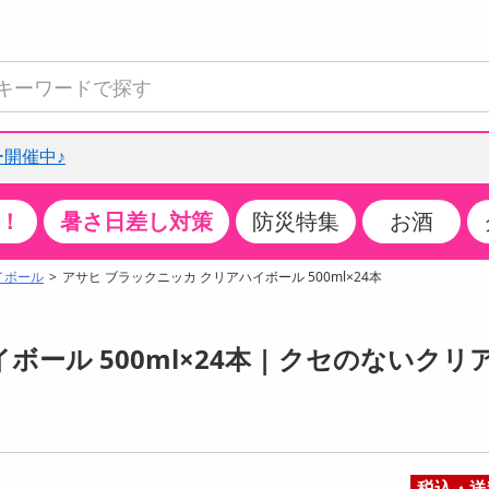
開催中♪
！
暑さ日差し対策
防災特集
お酒
て見る
特設コーナー
食品・調味料
生鮮食品
お菓子
アイス・スイーツ
飲料
お酒
洗剤
キッチン・日用品
健康・ダイエット
医薬品・医薬部外
インテリア・家具
ファッション
家電
ベビー・キッズ・
ペット用品
加工食品
ヘアケア・ボディ
ビューティーケア
特集一覧
イボール
アサヒ ブラックニッカ クリアハイボール 500ml×24本
全国うまいもの博
米・雑穀
肉・肉加工品
スナック菓子
アイスクリーム・シャーベット
水・ミネラルウォーター・炭酸水
ビール・発泡酒・新ジャンル
キッチン・台所用洗剤
掃除用具
健康食品・飲料
第二類医薬品
収納用品
トップス
生活家電
ベビーおむつ・トイレ用品
犬用品
カップ麺・乾麺・パスタ
ヘアケア・スタイリング
スキンケア・基礎化粧品
クチコミで選ばれた人気商品
パン・シリアル・コーンフレーク
魚介類・シーフード・水産加工品
クッキー・クラッカー
ケーキ・スイーツ
お茶・紅茶（ソフトドリンク）
ワイン
洗濯用洗剤・柔軟剤・漂白剤
洗濯用品
ダイエット
指定第二類医薬品
寝具・布団
ボトムス
キッチン家電
授乳グッズ
猫用品
インスタント・レトルト・冷凍食品・惣菜
ボディケア
ベースメイク・メイクアップ・ネイル
ール 500ml×24本 | クセのないクリ
チーズ・ヨーグルト・乳製品・卵
フルーツ・果物・果物加工品
キャンディ・ガム・タブレット
お菓子・スイーツギフト
コーヒー（ソフトドリンク）
日本酒・焼酎
バス・お風呂用洗剤
トイレ・バス用品
サプリメント
第三類医薬品
マット・カーペット・クッション
シューズ
冷房・暖房器具・空調
食事グッズ
その他 ペット用品
ナチュラル・オーガニックコスメ
ポイント
調味料・ドレッシング・油
野菜・きのこ
せんべい・米菓
果実・野菜・清涼・乳飲料
洋酒・リキュール
トイレ用洗剤
タオル
美容サプリメント・ドリンク
医薬部外品
テーブル・デスク・カウンター
バッグ
美容・健康家電
ベビー用品・雑貨
香水・アロマ
08月08日12時00分 ～
08月08日12時00分
ポイント履歴
缶詰・瓶詰・ジャム・はちみつ
ミールキット
チョコレート
トクホ
果実酒・梅酒
住居用洗剤
日用品
スポーツサプリメント・ドリンク
チェア・ソファ
財布・小物
パソコン・プリンター・パソコン周辺機器
家具・寝具
っプル
ちょっプル
ちょっプルポイントとは？
0
0
税込・送