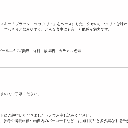
スキー「ブラックニッカ クリア」をベースにした、クセのないクリアな味わ
ら、すっきりと飲みやすく、どんな食事にも合う万能感が魅力です。
ンピールエキス/炭酸、香料、酸味料、カラメル色素
ますのでご了承ください。
ットにご納得いただきましたうえでお申し込みください。
り、参考の掲載画像や画像内のバーコードなど、お届け商品と多少異なる場合