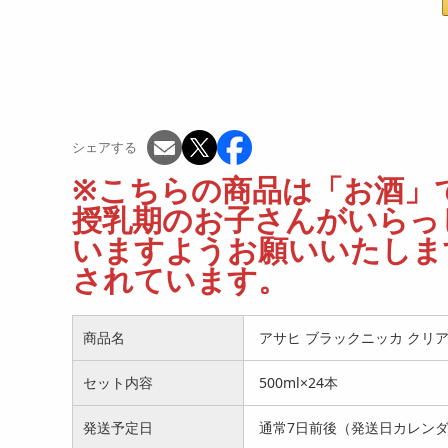
シェアする
※こちらの商品は「お酒」で
授乳期のお子さんがいらっ
いますようお願いいたします
されています。
商品名
アサヒ ブラックニッカ クリアハ
セット内容
500ml×24本
発送予定日
通常7日前後（発送日カレン