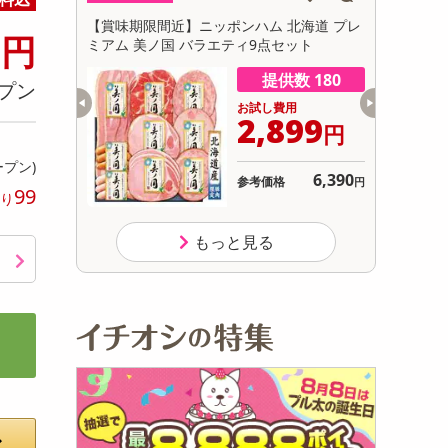
初回トライアル
2
【賞味期限間近】ニッポンハム 北海道 プレ
【賞味期限
円
サ
ミアム 美ノ国 バラエティ9点セット
（TS-5
ト
数 199
提供数 180
プン
用
お試し費用
080
2,899
円
円
ープン)
オープン
6,390
参考価格
円
99
り
もっと見る