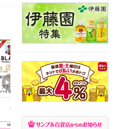
 ブラックニッカ
アサヒ GINON ライム 5
アサヒ GINON ラ
ハイボール 250ml
00ml×24本
50ml×24本
4,308
5,860
4
円
円
1本あたり
179.5
円
1本あたり
244.2
円
1本あた
19
26
19
.5
ポイント還元
.6
ポイント還元
.5
ポイ