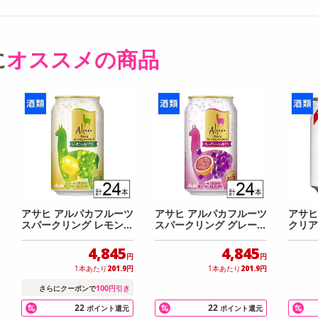
に
オススメの商品
アサヒ アルパカフルーツ
アサヒ アルパカフルーツ
アサヒ
スパークリング レモンと
スパークリング グレープ
クリア
白ワイン 350ml×24本
フルーツと赤ワイン 350
×24本
ml×24本
4,845
4,845
円
円
1本あたり
201.9
円
1本あたり
201.9
円
100
さらにクーポンで
円引き
22
22
ポイント還元
ポイント還元