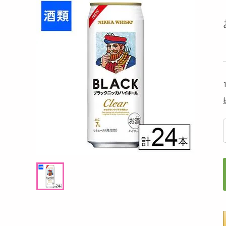
洗剤
 40g
【ブラウン/LSサイズ（25-25.5cm）】超軽
メガテ
キッチン・日用品
量リネンスリッパ
ヘアケア・ボディケア
提供数 18
提供数 17
ビューティーケア
試し費用
お試し費用
,464
770
円
円
健康・ダイエット・サプリメント
医薬品・医薬部外品
9,850
1,380
考価格
参考価格
円
円
インテリア・家具・収納・寝具
91
個あたり
.1
円
ファッション
家電
ベビー・キッズ・マタニティ
ペット用品
クーポン・資格・学習
掲載予告