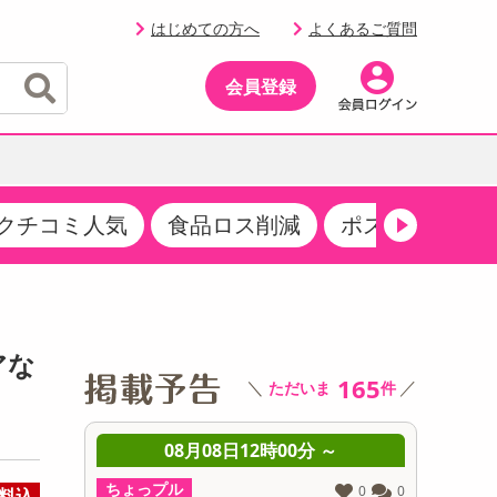
はじめての方へ
よくあるご質問
会員登録
クチコミ人気
食品ロス削減
ポストにお届け
イベント
・サプリメント
品
・収納・寝具
マタニティ
ケア
イベント最新情報（RSPほか）
その他 食品
製菓・製パン材料
飲料ギフト
生活雑貨
メンズ
AV機器
クーポン
その他 お菓子・スイーツ
その他 飲料
スポーツ・アウトドア用品
ベビー・キッズ
その他 家電
アな
商品限定クーポン
165
＼
／
ただいま
件
介護用品
レッグウェア
その他 キッチン・日用品
その他 ファッション
サンプリング
 ～
08月08日12時00分 ～
0
抽選サンプル
ちょっプル
ちょっプ
0
0
0
0
料込