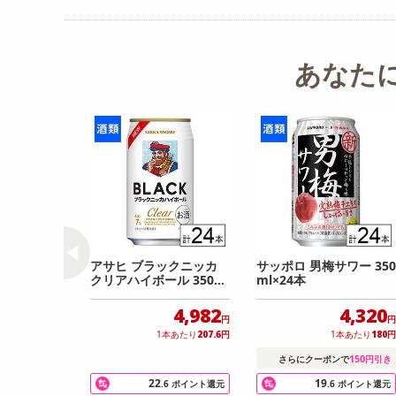
あなた
アサヒ ブラックニッカ
サッポロ 男梅サワー 350
クリアハイボール 350ml
ml×24本
×24本
4,982
4,320
円
円
1本あたり
207.6
円
1本あたり
180
円
150
さらにクーポンで
円引き
22
19
.6
ポイント還元
.6
ポイント還元