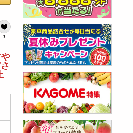
3
方や
ださ
止