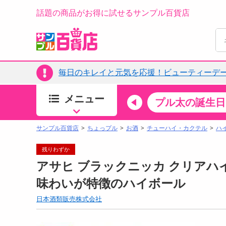
話題の商品がお得に試せるサンプル百貨店
毎日のキレイと元気を応援！ビューティーデー
メニュー
ちょっプルカテゴリ
キッチン・日用品
食品
プル太の誕生日
すべ
食品・調味料
サンプル百貨店
ちょっプル
お酒
チューハイ・カクテル
ハ
生鮮食品
残りわずか
加工食品
アサヒ ブラックニッカ クリアハイボ
お菓子
味わいが特徴のハイボール
アイス・スイーツ
日本酒類販売株式会社
飲料
00分 ～
08月08日12時00分 ～
お酒
ちょっプル
ちょ
0
0
0
0