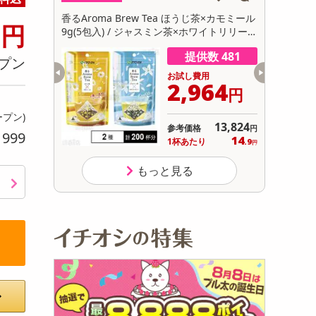
初回トライアル
0
ブラウニー
香るAroma Brew Tea ほうじ茶×カモミール
【30個】
円
サ
9g(5包入) / ジャスミン茶×ホワイトリリー 9
卵にこだわ
g(5包入)
数 998
提供数 481
プン
用
お試し費用
300
2,964
円
円
ープン)
オープン
13,824
参考価格
円
999
り
1,650
14
り
1杯あたり
.9
円
円
もっと見る