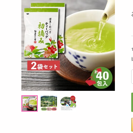
洗剤
るアールグレイ 18g
【180g×3P】米麹グラノーラ フルーツ
【6個
キッチン・日用品
g((1
ヘアケア・ボディケア
提供数 102
提供数 100
ビューティーケア
試し費用
お試し費用
,498
2,724
円
円
健康・ダイエット・サプリメント
医薬品・医薬部外品
8,208
オープン
考価格
参考価格
円
インテリア・家具・収納・寝具
17
908
杯あたり
1袋あたり
.5
円
円
ファッション
家電
ベビー・キッズ・マタニティ
ペット用品
クーポン・資格・学習
掲載予告