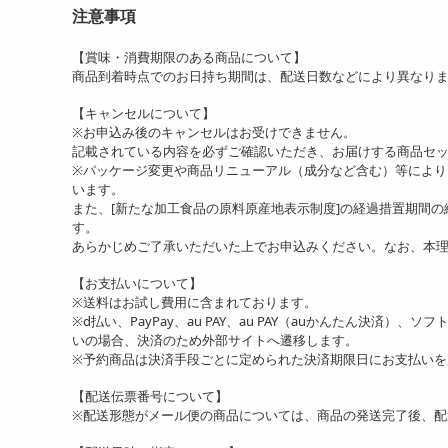
注意事項
【賞味・消費期限のある商品について】
商品到着時点でのお日持ち期間は、配送日数などにより異なり
【キャンセルについて】
※お申込み後のキャンセルはお受けできません。
記載されている内容を必ずご確認いただき、お届けする商品セ
※パッケージ変更や商品リニューアル（成分など含む）等によ
います。
また、[新たな加工食品の原料原産地表示制度]の経過措置期間
す。
あらかじめご了承いただいた上でお申込みください。なお、本
【お支払いについて】
※送料はお試し費用に含まれております。
※d払い、PayPay、au PAY、au PAY（auかんたん決済）、
いの場合、決済のため外部サイトへ遷移します。
※予約商品は決済手段ごとに定められた決済期限日にお支払い
【配送伝票番号について】
※配送形態がメール便の商品については、商品の発送完了後、配