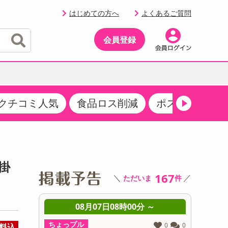
はじめての方へ
よくあるご質問
会員登録
クチコミ人気
食品ロス削減
ポストにお届け
イベント
・サプリメント
品
・収納・寝具
マタニティ
ケア
イベント最新情報（RSPほか）
その他 食品
製菓・製パン材料
飲料ギフト
生活雑貨
メンズ
AV機器
クーポン
その他 お菓子・スイーツ
その他 飲料
スポーツ・アウトドア用品
ベビー・キッズ
その他 家電
掛
商品限定クーポン
167
＼
／
ただいま
件
介護用品
レッグウェア
その他 キッチン・日用品
その他 ファッション
サンプリング
 ～
08月07日08時00分 ～
0
抽選サンプル
ちょっプル
ちょっプ
0
0
0
0
料込