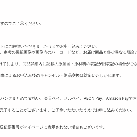
ますのでご了承ください。
ットにご納得いただきましたうえでお申し込みください。
り、参考の掲載画像や画像内のバーコードなど、お届け商品と多少異なる場合
の終了により、商品詳細内に記載の原産国・原材料の表記が旧表記の場合がご
理由によるお申込み後のキャンセル・返品交換は対応いたしかねます。
ソフトバンクまとめて支払い、楽天ペイ、メルペイ、AEON Pay、Amazon Payで
を完了することがございます。ご了承いただいたうえでお申し込みください。
送伝票番号がマイページに表示されない場合もございます。