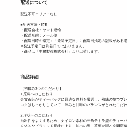
配送について
配送不可エリア：なし
■配送方法・時期
・配送会社：ヤマト運輸
・配送形態：メール便
・配送日時の指定：「発送予定日」に配送日指定の記載がある
※発送予定日は到着日ではありません。
・商品は「中根製茶株式会社」より出荷します。
商品詳細
【初摘み3つのこだわり】
1.原料へのこだわり
金賞茶師がティーバッグに最適な原料を厳選し、熟練の技でブ
コクはしっかりしていて、渋みと甘味のバランスがとれたこだ
2.形状へのこだわり
抽出性をよくするため、ナイロン素材の三角テトラ型のティー
立体的なピラミッド形状により、抽出の際、茶葉が躍る空間面