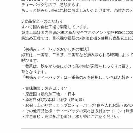
ティーバッグなので、急須要らず。
ちょっと飲みたい時に気軽にお楽しみいただけます。糸付きの
3.食品安全へのこだわり
すべて国内自社工場で製造しています。
製造工場は国内最 高水準の食品安全マネジメント規格FSSC22
袋詰め工程では、目視機や最新のX線検査機を使用し食品安全に
【初摘みティーバッグおいしさの秘訣】
緑茶は、一番茶、二番茶、三番茶など摘み取られる時期によって
呼びます。
一番茶は、秋冬から春にかけて茶の樹が栄養をじっくりと蓄え
茶となります。
「初摘みティーバッグ」は一番茶のみを使用し、いちばん旨み
・賞味期限：製造日より1年
・原産国（最終加工地）：日本
・原材料/材質/素材：緑茶（静岡県）
・お召し上がり方：カップにティーバッグ1個を入れお湯（85℃程
・その他商品仕様：ティーバッグの素材は糸付きナイロン（無
・注意事項：高温多湿を避け、移り香にご注意ください。