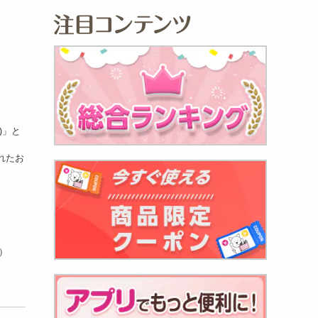
)」と
れたお
）