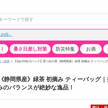
しの日』
！
暑さ日差し対策
防災特集
お酒
て見る
特設コーナー
食品・調味料
生鮮食品
お菓子
アイス・スイーツ
飲料
お酒
洗剤
キッチン・日用品
健康・ダイエット
医薬品・医薬部外
インテリア・家具
ファッション
家電
ベビー・キッズ・
ペット用品
加工食品
ヘアケア・ボディ
ビューティーケア
特集一覧
茶・緑茶
【3g×20包×2パック】茶つみの里《静岡県産》緑茶 初摘み ティーバッグ
全国うまいもの博
米・雑穀
肉・肉加工品
スナック菓子
アイスクリーム・シャーベット
水・ミネラルウォーター・炭酸水
ビール・発泡酒・新ジャンル
キッチン・台所用洗剤
掃除用具
健康食品・飲料
第二類医薬品
収納用品
トップス
生活家電
ベビーおむつ・トイレ用品
犬用品
カップ麺・乾麺・パスタ
ヘアケア・スタイリング
スキンケア・基礎化粧品
クチコミで選ばれた人気商品
パン・シリアル・コーンフレーク
魚介類・シーフード・水産加工品
クッキー・クラッカー
ケーキ・スイーツ
お茶・紅茶（ソフトドリンク）
ワイン
洗濯用洗剤・柔軟剤・漂白剤
洗濯用品
ダイエット
指定第二類医薬品
寝具・布団
ボトムス
キッチン家電
授乳グッズ
猫用品
インスタント・レトルト・冷凍食品・惣菜
ボディケア
ベースメイク・メイクアップ・ネイル
《静岡県産》緑茶 初摘み ティーバッグ | 
チーズ・ヨーグルト・乳製品・卵
フルーツ・果物・果物加工品
キャンディ・ガム・タブレット
お菓子・スイーツギフト
コーヒー（ソフトドリンク）
日本酒・焼酎
バス・お風呂用洗剤
トイレ・バス用品
サプリメント
第三類医薬品
マット・カーペット・クッション
シューズ
冷房・暖房器具・空調
食事グッズ
その他 ペット用品
ナチュラル・オーガニックコスメ
みのバランスが絶妙な逸品！
ポイント
調味料・ドレッシング・油
野菜・きのこ
せんべい・米菓
果実・野菜・清涼・乳飲料
洋酒・リキュール
トイレ用洗剤
タオル
美容サプリメント・ドリンク
医薬部外品
テーブル・デスク・カウンター
バッグ
美容・健康家電
ベビー用品・雑貨
香水・アロマ
08月07日07時00分 ～
08月07日08時00分
ポイント履歴
缶詰・瓶詰・ジャム・はちみつ
ミールキット
チョコレート
トクホ
果実酒・梅酒
住居用洗剤
日用品
スポーツサプリメント・ドリンク
チェア・ソファ
財布・小物
パソコン・プリンター・パソコン周辺機器
家具・寝具
ちょっプル
ちょっプルポイントとは？
0
0
税込・送