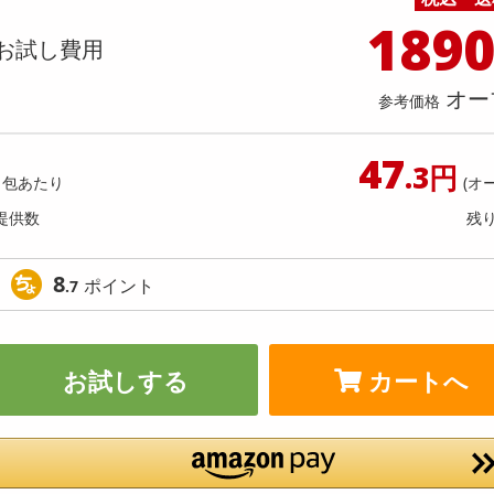
料理の素
ナッツ・ドライフルーツ
栄養ドリンク・エナジードリンク
チューハイ・カクテル
洗剤ギフト
ヘルスケア・衛生用品
健康グッズ
インテリア雑貨
時計
記録メディア・メモリーカード
マタニティ
189
】かけうま！明太クリーム麺の素 140
【2個】 ごろごろナッツナッツ
乾物・海苔・粉物
ゼリー・プリン
お茶・紅茶（茶葉）
ノンアルコール飲料
その他 洗剤
キッチン雑貨・食器・消耗品
アウトドア・イベント用品・DIY・工具
アクセサリー
その他 ベビー・キッズ・マタニティ
スマートフォン・携帯電話・タブレットアクセ
お試し費用
人前70g)×2回分) [抽選サンプル]
店舗
リー
カレー・シチュー
和菓子
コーヒー(豆・インスタント）
ビール・ワイン・お酒ギフト
調理器具・鍋・包丁
その他 インテリア・家具
ファッション雑貨
電池
提供数 6
提供
オー
店舗情報
参考価格
食品ギフト
おつまみ
ココア・チョコレート飲料
その他 アルコール飲料
弁当箱・水筒・弁当グッズ
下着・ルームウェア
電球・蛍光灯・照明
1,296
お試し費
参考価格
円
3,
47
.3円
1包あたり
(オ
参考価格
提供数
残
1本あた
8
ポイント
.7
お試しする
カートへ