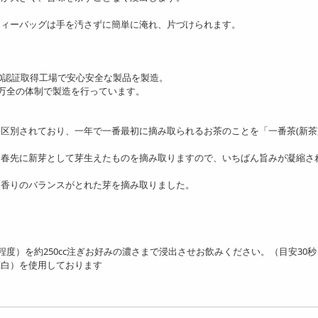
ティーバッグは手を汚さずに簡単に淹れ、片づけられます。
000認証取得工場で安心安全な製品を製造。
万全の体制で製造を行っています。
区別されており、一年で一番最初に摘み取られるお茶のことを「一番茶(新茶
、春先に新芽として芽生えたものを摘み取りますので、いちばん旨みが凝縮さ
・香りのバランスがとれた芽を摘み取りました。
度）を約250cc注ぎお好みの濃さまで浸出させお飲みください。（目安30秒
漂白）を使用しております