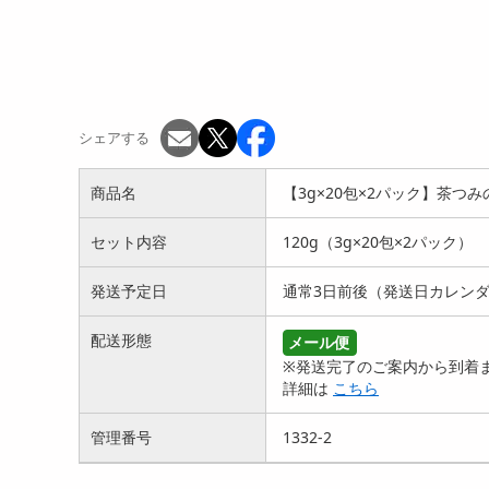
シェアする
商品名
【3g×20包×2パック】茶つ
セット内容
120g（3g×20包×2パック）
発送予定日
通常3日前後（発送日カレン
配送形態
メール便
※発送完了のご案内から到着ま
詳細は
こちら
管理番号
1332-2