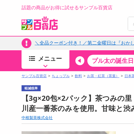
話題の商品がお得に試せるサンプル百貨店
＼全品クーポン付き！／第二金曜日は『おか
メニュー
ちょっプルカテゴリ
キッチン・日用品
食品
プル太の誕生日
すべ
食品・調味料
サンプル百貨店
ちょっプル
飲料
お茶・紅茶（茶葉）
日本
生鮮食品
軽減税率
加工食品
【3g×20包×2パック】茶つみの里
お菓子
川産一番茶のみを使用。甘味と渋
アイス・スイーツ
中根製茶株式会社
飲料
00分 ～
08月07日08時00分 ～
お酒
ちょっプル
抽選
0
0
0
0