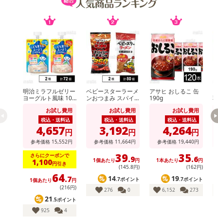
明治ミラフルゼリー
ベビースターラーメ
アサヒ おしるこ 缶
カ
ヨーグルト風味 100
ンおつまみ スパイ
190g
乳
g / りんごヨーグル
シーチキン味 56g /
お試し費用
お試し費用
お試し費用
ト風味 100g
ベビースターラーメ
ン コクうまチキン
税込・送料込
税込・送料込
税込・送料込
味 64g
4,657
3,192
4,264
円
円
円
参考価格
15,552
円
参考価格
11,664
円
参考価格
19,440
円
39
35
さらにクーポンで
.9
.6
1個あたり
円
1本あたり
円
1,100
円引き
(145
.8
円)
(162円)
64
14
19
.7
.7ポイント
.7ポイント
1個あたり
円
(216円)
276
0
6,152
273
21
.5ポイント
925
4