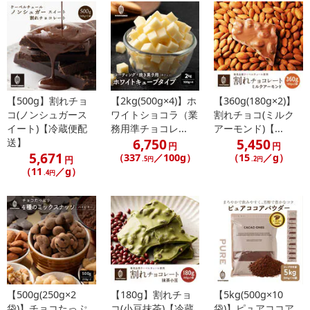
【500g】割れチョ
【2kg(500g×4)】ホ
【360g(180g×2)】
コ(ノンシュガース
ワイトショコラ（業
割れチョコ(ミルク
イート)【冷蔵便配
務用準チョコレ...
アーモンド)【...
6,750
5,450
送】
円
円
5,671
（337
／100g）
（15
／g）
円
.5円
.2円
（11
／g）
.4円
【500g(250g×2
【180g】割れチョ
【5kg(500g×10
袋)】チョコたっぷ
コ(小豆抹茶)【冷蔵
袋)】ピュアココア