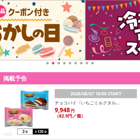
掲載予告
2026/08/07 18:00 START
チョコパイ〈いちごミルクタル...
9,948
円
（82.9円／個）