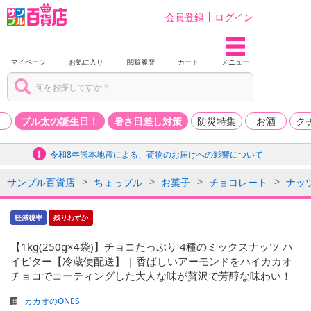
会員登録
ログイン
マイページ
お気に入り
閲覧履歴
カート
メニュー
品
プル太の誕生日！
暑さ日差し対策
防災特集
お酒
ク
令和8年熊本地震による、荷物のお届けへの影響について
サンプル百貨店
ちょっプル
お菓子
チョコレート
ナッ
軽減税率
残りわずか
【1kg(250g×4袋)】チョコたっぷり 4種のミックスナッツ ハ
イビター【冷蔵便配送】 | 香ばしいアーモンドをハイカカオ
チョコでコーティングした大人な味が贅沢で芳醇な味わい！
カカオのONES