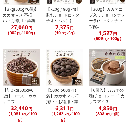
【3kg(500g×6個)】
【720g(180g×4)】
【300g】カカオニ
カカオマス 不揃
割れチョコ(ピスタ
ブ入りチョコグラノ
い・お徳用・業務...
チオミルク)【...
ーラ(ミックスナッ
27,060
7,375
ツ配...
円
円
1,527
（902
／100g）
（10
／g）
円
円
.3円
（509
／100g）
円
【計3kg(500g×6
【500g(500g×1)
【6個入】カカオの
袋)】ローストカカ
袋】カカオマス 不
種(チョコレート) カ
オニブ
揃い・お徳用・業...
ップアイス
32,440
6,311
4,850
円
円
円
（1,081
／100
（1,262
／100
（808
／個）
.4円
.2円
.4円
g）
g）