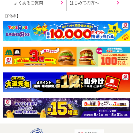
よくあるご質問
はじめての方へ
【PR枠】
・賞味期限：製造日より180日
・原産国（最終加工地）：日本
・原材料/材質/素材：チョコレート(カカオマス、砂糖、ココアバタ
ー、全粉乳)(国内製造)、くるみ、アーモンド、カシューナッツ、マ
カダミアナッツ、ココアパウダー/乳化剤、香料、（一部に乳成分・
くるみ・アーモンド・カシューナッツ・マカダミアナッツ・大豆を
含む）
・アレルギー表示：乳成分・アーモンド・カシューナッツ・くる
み・大豆
・お召し上がり方：そのままお召し上がりいただけます。
・その他商品仕様：