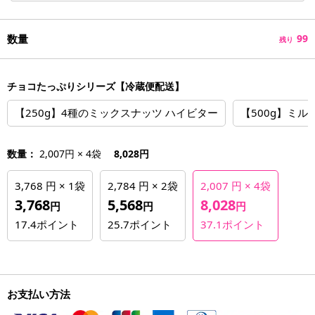
数量
99
残り
チョコたっぷりシリーズ【冷蔵便配送】
【250g】4種のミックスナッツ ハイビター
【500g】ミ
数量：
2,007円 × 4袋
8,028円
3,768 円 × 1袋
2,784 円 × 2袋
2,007 円 × 4袋
3,768
5,568
8,028
円
円
円
17.4
ポイント
25.7
ポイント
37.1
ポイント
お支払い方法