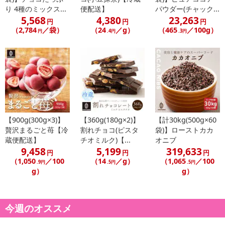
り 4種のミックス...
便配送】
パウダー(チャック...
5,568
4,380
23,263
円
円
円
（2,784
／袋）
（24
／g）
（465
／100g）
円
.4円
.3円
【900g(300g×3)】
【360g(180g×2)】
【計30kg(500g×60
贅沢まるごと苺【冷
割れチョコ(ピスタ
袋)】ローストカカ
蔵便配送】
チオミルク)【...
オニブ
9,458
5,199
319,633
円
円
円
（1,050
／100
（14
／g）
（1,065
／100
.9円
.5円
.5円
g）
g）
今週のオススメ