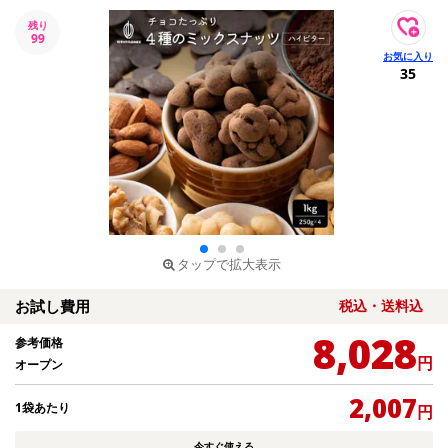
残り
99
35
タップで拡大表示
お試し費用
税込・送料込
8,028
参考価格
円
オープン
2,007
1袋あたり
円
今すぐ使える