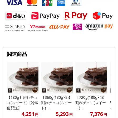
関連商品
【180g】割れチョ
【360g(180g×2)】
【720g(180g×4)】
【14
コ(スイート)【冷蔵
割れチョコ(スイー
割れチョコ(スイー
8)
便配送】
ト)...
ト)...
イート
4,251
5,293
7,376
円
円
円