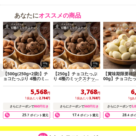
あなたに
オススメの商品
【500g(250g×2袋)】チ
【250g】チョコたっぷ
【賞味期限要確認
ョコたっぷり 4種のミッ
り 4種のミックスナッツ
00g】チョコた
クスナッツ ハイビター
ハイビター【冷蔵便配
ワイトアーモンド 
【冷蔵便配送】
送】
g×1袋）【冷蔵
5,568
3,768
6
円
円
1袋あたり
2,784
円
1袋あたり
3,768
円
1gあ
860
560
3,
さらにクーポンで
円引き
さらにクーポンで
円引き
さらにクーポンで
25
17
28
.7
ポイント還元
.4
ポイント還元
.4
ポ