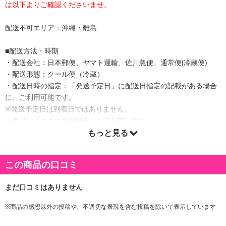
は以下よりご確認くださいませ。
配送不可エリア：沖縄・離島
■配送方法・時期
・配送会社：日本郵便、ヤマト運輸、佐川急便、通常便(冷蔵便)
・配送形態：クール便（冷蔵）
・配送日時の指定：「発送予定日」に配送日指定の記載がある場合
に、ご利用可能です。
※発送予定日は到着日ではありません。
・商品は「カカオのONES」より出荷します。
もっと見る
商品詳細
この商品の口コミ
※商品の感想以外の投稿や、不適切な表現を含む投稿を除いて表示しています