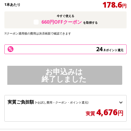
178.6
1本あたり
円
今すぐ使える
660円OFFクーポン
を取得する
※クーポン適用後の費用は決済画面で確認できます
24
.8
ポイント還元
お申込みは
終了しました
実質ご負担額
(=お試し費用－クーポン・ポイント還元)
4,676
円
実質