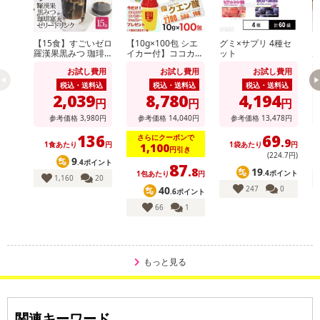
合がございます。
また、[新たな加工食品の原料原産地表示制度]の経過措置期間の終
【15食】すごいゼロ
【10g×100包 シエ
グミ×サプリ 4種セ
【
了により、商品詳細内に記載の原産国・原材料の表記が旧表記の場
羅漢果黒みつ 珈琲
イカー付】ココカラ
ット
ル
合がございます。
寒天ゼリー
ダ クエン酸 ※1
菌
お試し費用
お試し費用
お試し費用
包中に2700mgのク
あらかじめご了承いただいた上でお申込みください。なお、本理由
エン酸配合
税込・送料込
税込・送料込
税込・送料込
によるお申込み後のキャンセル・返品交換は対応いたしかねます。
2,039
8,780
4,194
円
円
円
参考価格
3,980
円
参考価格
14,040
円
参考価格
13,478
円
【お支払いについて】
136
69
さらにクーポンで
.9
※送料はお試し費用に含まれております。
1食あたり
円
1袋あたり
円
1,100
円引き
(224
.7
円)
9
※d払い、PayPay、au PAY、au PAY(auかんたん決済)、ソフトバン
.4ポイント
87
19
.8
.4ポイント
1包あたり
円
クまとめて支払い、楽天ペイ、メルペイ、AEON Pay、Amazon Pa
1,160
20
247
0
40
.6ポイント
yでお支払いの場合、決済のため外部サイトへ遷移します。
66
1
※予約商品は決済手段ごとに定められた決済期限日にお支払いを完
了することがございます。ご了承いただいたうえでお申し込みくだ
さい。
もっと見る
発送日カレンダー
関連キーワード