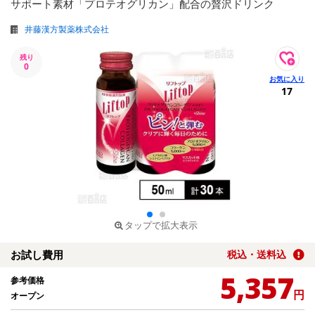
サポート素材「プロテオグリカン」配合の贅沢ドリンク
井藤漢方製薬株式会社
残り
0
17
タップで拡大表示
お試し費用
税込・送料込
5,357
参考価格
円
オープン