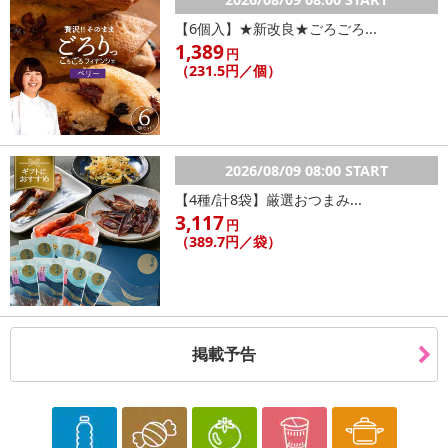
【6個入】★新改良★ごろごろ...
1,389
円
（231.5円／個）
2026/08/09 08:00 START
【4種/計8袋】厳選おつまみ...
3,117
円
（389.7円／袋）
掲載予告