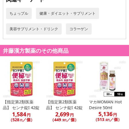
ちょっプル
健康・ダイエット・サプリメント
美容サプリメント・ドリンク
コラーゲン
井藤漢方製薬のその他商品
休業日
■
その他共通および商品カテゴリー別注意事項（※必ずご確認くだ
さい）
こちらの情報は
2026年07月09日
時点での情報となります。
【指定第2類医薬
【指定第2類医薬
マカWOMAN Hot
品】 センナ錠I 42錠
品】 センナ錠I 42錠
Desire 50ml
5,136
1,584
2,699
円
円
円
（513
／個）
（528
／個）
（449
／個）
.6円
円
.9円