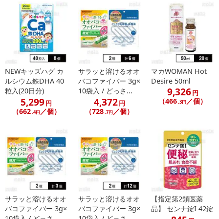
NEWキッズハグ カ
サラッと溶けるオオ
マカWOMAN Hot
ルシウム鉄DHA 40
バコファイバー 3g×
Desire 50ml
9,326
粒入(20日分)
10袋入 / どっさ...
円
5,299
4,372
（466
／個）
円
円
.3円
（662
／個）
（728
／個）
.4円
.7円
サラッと溶けるオオ
サラッと溶けるオオ
【指定第2類医薬
バコファイバー 3g×
バコファイバー 3g×
品】 センナ錠I 42錠
10袋入 / どっさ...
10袋入 / どっさ...