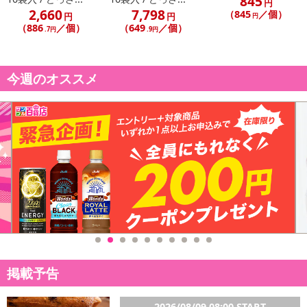
845
円
2,660
7,798
（845
／個）
円
円
円
（886
／個）
（649
／個）
.7円
.9円
今週のオススメ
掲載予告
2026/08/09 08:00 START