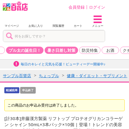
会員登録
ログイン
マイページ
お気に入り
閲覧履歴
カート
メニュー
品
プル太の誕生日！
暑さ日差し対策
防災特集
お酒
ク
毎日のキレイと元気を応援！ビューティーデー開催中♪
サンプル百貨店
ちょっプル
健康・ダイエット・サプリメント
軽減税率
申込終了
この商品のお申込み受付は終了しました。
[計30本]井藤漢方製薬 リフトップ プロテオグリカンコラーゲ
ン シャイン 50mL×3本パック×10個 | 登場！トレンドの美容