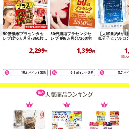
開発秘話/担当者の声
プロテオグリカン配合のドリンクタイプとなります！商品化にあた
50倍濃縮プラセンタセ
50倍濃縮プラセンタセ
【大容量約6か月
レブ(約6ヵ月分/360粒)
レブ(約6ヵ月分/360粒)
低分子ヒアルロ
り、たとえ「ピン！」と弾んでも美味しくなければ続けられないと
／すっぽんコラーゲン
リプルコラーゲ
いう思いから「キレイを手軽に美味しく続けられる」ことを重視
(約6ヵ月分/360粒)
スチン 360粒
2,299
1,399
1
円
円
し、No.1の美味しさを目指しました。何度も試作を重ね納得の「す
1日あ
っきり美味しいマスカット味」に仕上げることができました。とに
かく是非一度ご賞味ください♪
10
6
8
.6
ポイント還元
.4
ポイント還元
.7
ポ
注意事項
【キャンセルについて】
※お申込み後のキャンセルはお受けできません。
記載されている内容を必ずご確認いただき、お届けする商品セット
にご納得いただきましたうえでお申し込みください。
※パッケージ変更や商品リニューアル(成分など含む)等により、参考
の掲載画像や画像内のバーコードなど、お届け商品と多少異なる場