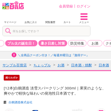
会員登録
ログイン
マイページ
お気に入り
閲覧履歴
カート
メニュー
品
プル太の誕生日！
暑さ日差し対策
防災特集
お酒
ク
＼全商品クーポン付き！／毎週木曜日は『激得デー』
サンプル百貨店
ちょっプル
お酒
日本酒・焼酎
日本酒
残りわずか
[12本]白鶴酒造 淡雪スパークリング 300ml | 果実のような、
爽やかで軽快な味わいの発泡性日本酒です。
白鶴酒造株式会社