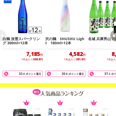
白鶴 淡雪スパークリン
沢の鶴 SHUSHU Ligh
名城 兵庫男山 72
休業日
グ 300ml×12本
t 180ml×12本
7,185
4,582
8
■
その他共通および商品カテゴリー別注意事項（※必ずご確認くだ
円
円
さい）
1本あたり
598.8
円
1本あたり
381.9
円
1本あ
こちらの情報は
2026年07月09日
時点での情報となります。
32
20
37
.6
ポイント還元
.8
ポイント還元
.2
ポ