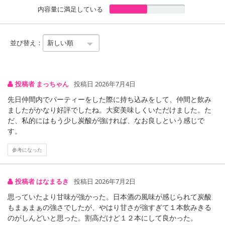
内容量に満足している
並び替え：
投稿者 まっちゃん
投稿日 2026年7月4日
先日仲間内でパーティーをした際に持ち込みをして、仲間と飲み
ましたがかなり好評でしたね。大変美味しくいただけました。た
だ、私的にはもう少し炭酸が強ければ、なお良しという感じで
す。
注意事項
参考になった
【キャンセルについて】
※お申込み後のキャンセルはお受けできません。
記載されている内容を必ずご確認いただき、お届けする商品セット
投稿者 はなまるき
投稿日 2026年7月2日
にご納得いただきましたうえでお申し込みください。
思っていたより甘味が強かった。日本酒の風味が感じられて炭酸
※パッケージ変更や商品リニューアル(成分など含む)等により、参考
もまぁまぁの強さでしたが、やはり甘さが強すぎて１本飲みきる
の掲載画像や画像内のバーコードなど、お届け商品と多少異なる場
のがしんどいと思った。割高だけど１２本にして良かった。
合がございます。