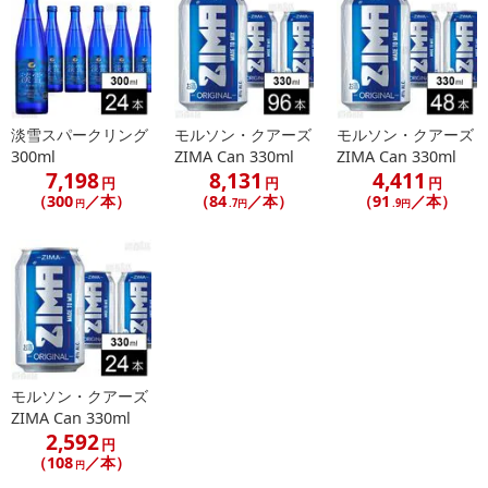
淡雪スパークリング
モルソン・クアーズ
モルソン・クアーズ
300ml
ZIMA Can 330ml
ZIMA Can 330ml
7,198
8,131
4,411
円
円
円
（300
／本）
（84
／本）
（91
／本）
円
.7円
.9円
モルソン・クアーズ
ZIMA Can 330ml
2,592
円
（108
／本）
円