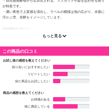
・自社開発酵母から生み出される、マスカットや梨を思わせる香り
が特長です。
・濃い青色で上質感を演出し、ラベルの模様は泡の広がり、水面に
浮かぶ雪、発酵をイメージしています。
原産国(最終加工地):
日本
アレルギー表示:
なし
もっと見る
酒類区分:
清酒
対象年齢:
20歳以上
この商品の口コミ
お試し後の感想を教えてください
知り合いにおすすめしたい
リピートしたい
似た商品もお試ししたい
商品の感想を教えてください
お得感がある
味に満足している