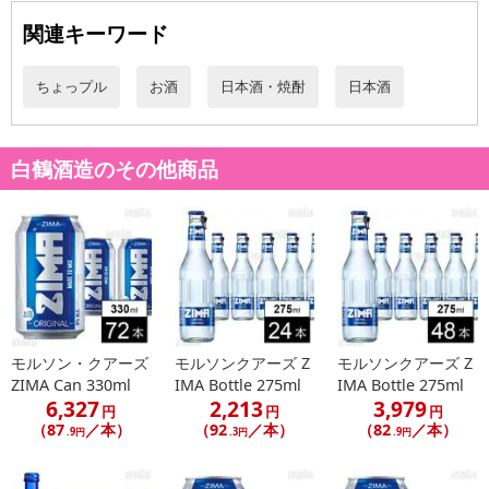
関連キーワード
ちょっプル
お酒
日本酒・焼酎
日本酒
白鶴酒造のその他商品
モルソン・クアーズ
モルソンクアーズ Z
モルソンクアーズ Z
ZIMA Can 330ml
IMA Bottle 275ml
IMA Bottle 275ml
6,327
2,213
3,979
円
円
円
（87
／本）
（92
／本）
（82
／本）
.9円
.3円
.9円