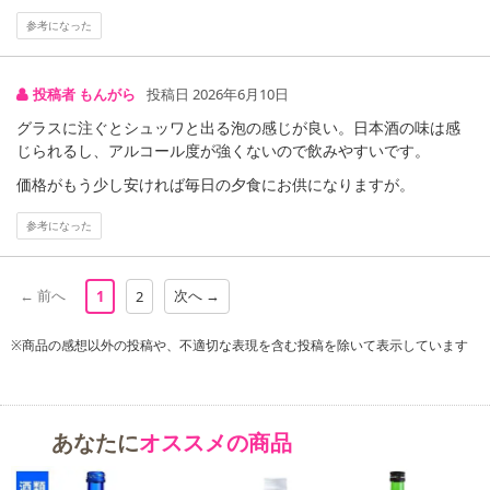
また、[新たな加工食品の原料原産地表示制度]の経過措置期間の終
参考になった
了により、商品詳細内に記載の原産国・原材料の表記が旧表記の場
合がございます。
投稿者 もんがら
投稿日 2026年6月10日
あらかじめご了承いただいた上でお申込みください。なお、本理由
によるお申込み後のキャンセル・返品交換は対応いたしかねます。
グラスに注ぐとシュッワと出る泡の感じが良い。日本酒の味は感
じられるし、アルコール度が強くないので飲みやすいです。
【お支払いについて】
価格がもう少し安ければ毎日の夕食にお供になりますが。
※送料はお試し費用に含まれております。
※d払い、PayPay、au PAY、au PAY(auかんたん決済)、ソフトバン
参考になった
クまとめて支払い、楽天ペイ、メルペイ、AEON Pay、Amazon Pa
yでお支払いの場合、決済のため外部サイトへ遷移します。
← 前へ
次へ →
1
2
※予約商品は決済手段ごとに定められた決済期限日にお支払いを完
了することがございます。ご了承いただいたうえでお申し込みくだ
※商品の感想以外の投稿や、不適切な表現を含む投稿を除いて表示しています
さい。
発送日カレンダー
あなたに
オススメの商品