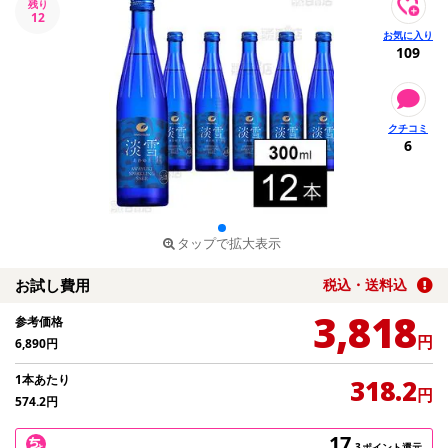
残り
12
109
6
タップで拡大表示
お試し費用
税込・送料込
3,818
参考価格
円
6,890
円
1本あたり
318.2
円
574.2
円
17
.3
ポイント還元