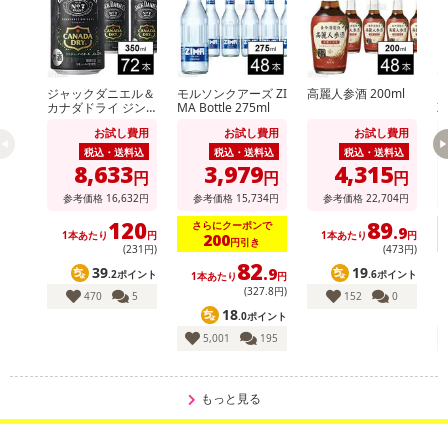
ジャックダニエル＆
モルソンクアーズ ZI
高麗人参酒 200ml
カナダドライ ジン
MA Bottle 275ml
Z
ジャーハイボール 3
お試し費用
お試し費用
お試し費用
50ml
税込・送料込
税込・送料込
税込・送料込
8,633
3,979
4,315
円
円
円
参考価格
16,632
円
参考価格
15,734
円
参考価格
22,704
円
120
89
さらにクーポンで
.9
1本あたり
円
1本あたり
円
200
円引き
(231円)
(473円)
82
39
19
.9
.2ポイント
.6ポイント
1本あたり
円
(327
.8
円)
470
5
152
0
18
.0ポイント
5,001
195
もっと見る